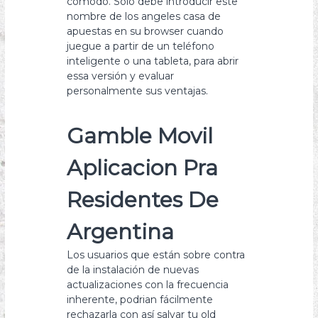
cómodo. Sólo debe introducir este
nombre de los angeles casa de
apuestas en su browser cuando
juegue a partir de un teléfono
inteligente o una tableta, para abrir
essa versión y evaluar
personalmente sus ventajas.
Gamble Movil
Aplicacion Pra
Residentes De
Argentina
Los usuarios que están sobre contra
de la instalación de nuevas
actualizaciones con la frecuencia
inherente, podrian fácilmente
rechazarla con así salvar tu old