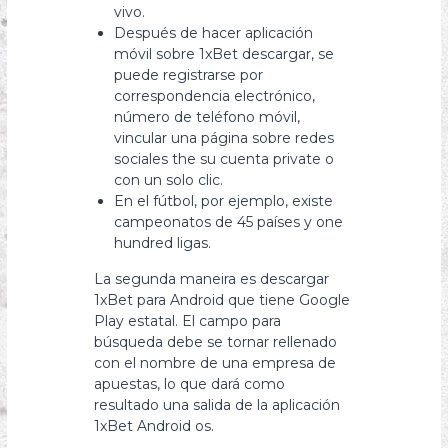
vivo.
Después de hacer aplicación
móvil sobre 1xBet descargar, se
puede registrarse por
correspondencia electrónico,
número de teléfono móvil,
vincular una página sobre redes
sociales the su cuenta private o
con un solo clic.
En el fútbol, por ejemplo, existe
campeonatos de 45 países y one
hundred ligas.
La segunda maneira es descargar
1xBet para Android que tiene Google
Play estatal. El campo para
búsqueda debe se tornar rellenado
con el nombre de una empresa de
apuestas, lo que dará como
resultado una salida de la aplicación
1xBet Android os.