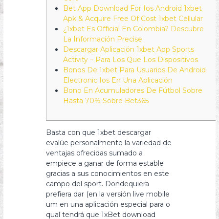
Bet App Download For Ios Android 1xbet
Apk & Acquire Free Of Cost 1xbet Cellular
¿1xbet Es Official En Colombia? Descubre
La Información Precise
Descargar Aplicación 1xbet App Sports
Activity – Para Los Que Los Dispositivos
Bonos De 1xbet Para Usuarios De Android
Electronic Ios En Una Aplicación
Bono En Acumuladores De Fútbol Sobre
Hasta 70% Sobre Bet365
Basta con que 1xbet descargar
evalúe personalmente la variedad de
ventajas ofrecidas sumado a
empiece a ganar de forma estable
gracias a sus conocimientos en este
campo del sport. Dondequiera
prefiera dar (en la versión live mobile
um en una aplicación especial para o
qual tendrá que 1xBet download