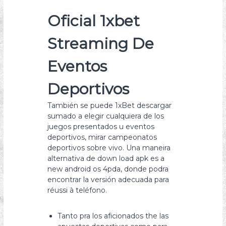
Oficial 1xbet
Streaming De
Eventos
Deportivos
También se puede 1xBet descargar
sumado a elegir cualquiera de los
juegos presentados u eventos
deportivos, mirar campeonatos
deportivos sobre vivo. Una maneira
alternativa de down load apk es a
new android os 4pda, donde podra
encontrar la versión adecuada para
réussi à teléfono.
Tanto pra los aficionados the las