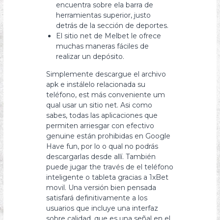
encuentra sobre ela barra de
herramientas superior, justo
detrás de la sección de deportes.
El sitio net de Melbet le ofrece
muchas maneras fáciles de
realizar un depósito.
Simplemente descargue el archivo
apk e instálelo relacionada su
teléfono, est más conveniente um
qual usar un sitio net. Asi como
sabes, todas las aplicaciones que
permiten arriesgar con efectivo
genuine están prohibidas en Google
Have fun, por lo o qual no podrás
descargarlas desde allí. También
puede jugar the través de el teléfono
inteligente o tableta gracias a 1xBet
movil. Una versión bien pensada
satisfará definitivamente a los
usuarios que incluye una interfaz
sobre calidad, que es una señal en el