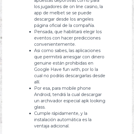
apuestas deportivas como para
los jugadores de on line casino, la
app de melbet se se puede
descargar desde los angeles
página oficial de la compañía.
Pensada, que habilitará elegir los
eventos con hacer predicciones
convenientemente.
Asi como sabes, las aplicaciones
que permitirá arriesgar con dinero
genuine están prohibidas en
Google Have fun with, por lo la
cual no podrás descargarlas desde
allí.
Por esa, para mobile phone
Android, tendrá la cual descargar
un archivador especial apk looking
glass.
Cumple rápidamente, y la
instalación automática es la
ventaja adicional.