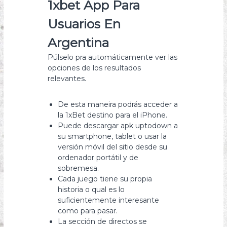
1xbet App Para
Usuarios En
Argentina
Púlselo pra automáticamente ver las
opciones de los resultados
relevantes.
De esta maneira podrás acceder a
la 1xBet destino para el iPhone.
Puede descargar apk uptodown a
su smartphone, tablet o usar la
versión móvil del sitio desde su
ordenador portátil y de
sobremesa.
Cada juego tiene su propia
historia o qual es lo
suficientemente interesante
como para pasar.
La sección de directos se