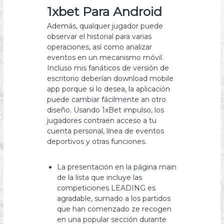
1xbet Para Android
Además, qualquer jugador puede
observar el historial para varias
operaciones, así como analizar
eventos en un mecanismo móvil.
Incluso mis fanáticos de versión de
escritorio deberían download mobile
app porque si lo desea, la aplicación
puede cambiar fácilmente an otro
diseño. Usando 1xBet impulso, los
jugadores contraen acceso a tu
cuenta personal, línea de eventos
deportivos y otras funciones.
La presentación en la página main
de la lista que incluye las
competiciones LEADING es
agradable, sumado a los partidos
que han comenzado ze recogen
en una popular sección durante