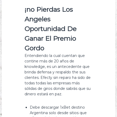
¡no Pierdas Los
Angeles
Oportunidad De
Ganar El Premio
Gordo
Entendiendo la cual cuentan que
contine más de 20 años de
knowledge, es un antecedente que
brinda defensa y respaldo the sus
clientes. Efecty sin reparo ha sido de
todas todas las empresas más
sólidas de giros donde sabrás que su
dinero estará en paz.
Debe descargar 1xBet destino
Argentina solo desde sitios que