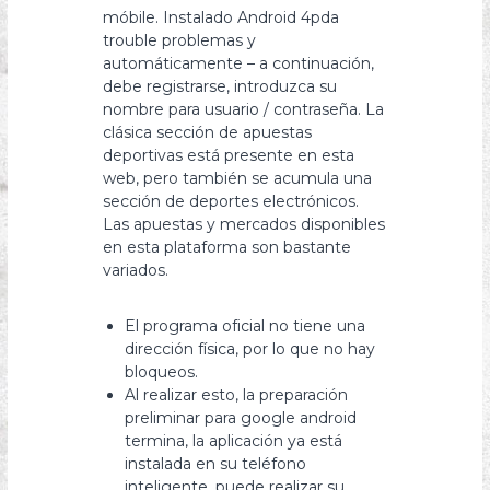
móbile. Instalado Android 4pda
trouble problemas y
automáticamente – a continuación,
debe registrarse, introduzca su
nombre para usuario / contraseña. La
clásica sección de apuestas
deportivas está presente en esta
web, pero también se acumula una
sección de deportes electrónicos.
Las apuestas y mercados disponibles
en esta plataforma son bastante
variados.
El programa oficial no tiene una
dirección física, por lo que no hay
bloqueos.
Al realizar esto, la preparación
preliminar para google android
termina, la aplicación ya está
instalada en su teléfono
inteligente, puede realizar su