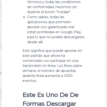
técnicos y todas las condiciones
de conformidad, hacemos clic
durante el botón “Instalar”.
Como sabes, todas las
aplicaciones que permiten
apostar con garantizado real
están prohibidas en Google Play,
para lo que no podrás descargarlas
desde allí.
Esto significa que puede apostar en
este partido que ahora ha
comenzado con participar en una
transmisión en línea. Los fines sobre
semana, el número de apuestas
durante línea aumenta a 1000
eventos.
Este Es Uno De De
Formas Descargar