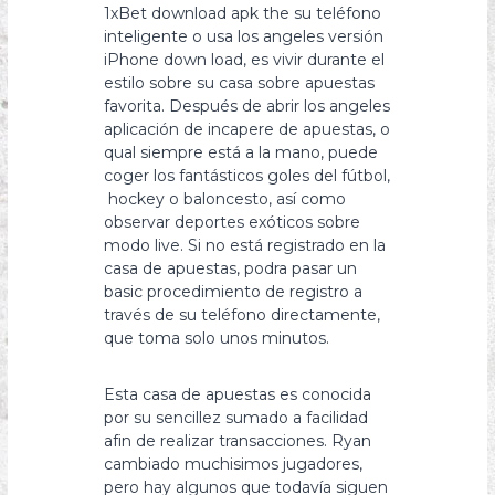
1xBet download apk the su teléfono
inteligente o usa los angeles versión
iPhone down load, es vivir durante el
estilo sobre su casa sobre apuestas
favorita. Después de abrir los angeles
aplicación de incapere de apuestas, o
qual siempre está a la mano, puede
coger los fantásticos goles del fútbol,
​​ hockey o baloncesto, así como
observar deportes exóticos sobre
modo live. Si no está registrado en la
casa de apuestas, podra pasar un
basic procedimiento de registro a
través de su teléfono directamente,
que toma solo unos minutos.
Esta casa de apuestas es conocida
por su sencillez sumado a facilidad
afin de realizar transacciones. Ryan
cambiado muchisimos jugadores,
pero hay algunos que todavía siguen