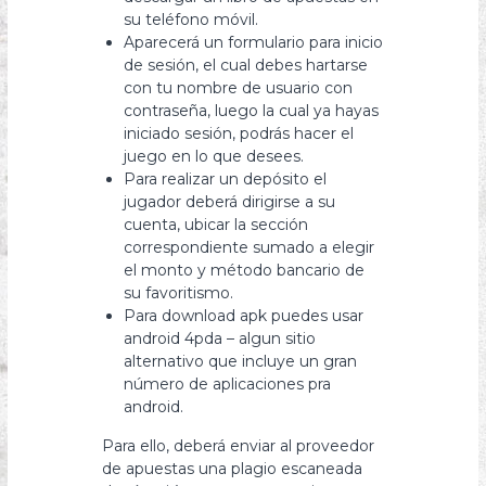
su teléfono móvil.
Aparecerá un formulario para inicio
de sesión, el cual debes hartarse
con tu nombre de usuario con
contraseña, luego la cual ya hayas
iniciado sesión, podrás hacer el
juego en lo que desees.
Para realizar un depósito el
jugador deberá dirigirse a su
cuenta, ubicar la sección
correspondiente sumado a elegir
el monto y método bancario de
su favoritismo.
Para download apk puedes usar
android 4pda – algun sitio
alternativo que incluye un gran
número de aplicaciones pra
android.
Para ello, deberá enviar al proveedor
de apuestas una plagio escaneada