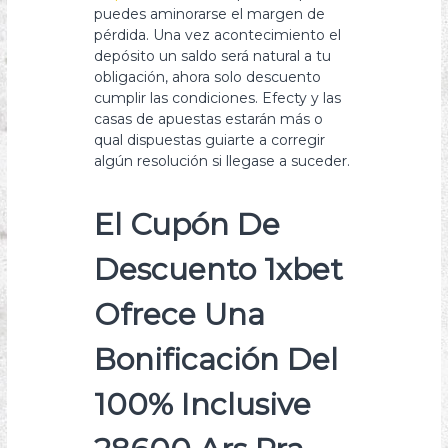
puedes aminorarse el margen de
pérdida. Una vez acontecimiento el
depósito un saldo será natural a tu
obligación, ahora solo descuento
cumplir las condiciones. Efecty y las
casas de apuestas estarán más o
qual dispuestas guiarte a corregir
algún resolución si llegase a suceder.
El Cupón De
Descuento 1xbet
Ofrece Una
Bonificación Del
100% Inclusive