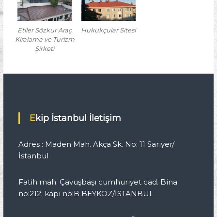
Etiler Sözkur Araç
Hukukçular Sitesi
Kiralama ve Turizm
Şirketi
Ekip İstanbul İletişim
Adres : Maden Mah. Akça Sk. No: 11 Sarıyer/
İstanbul
Fatih mah. Çavuşbaşı cumhuriyet cad. Bina
no:212. kapı no:B BEYKOZ/İSTANBUL