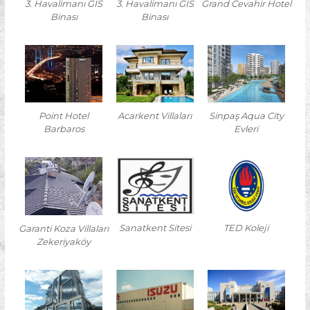
3. Havalimanı GİS
3. Havalimanı GİS
Grand Cevahir Hotel
s
Binası
Binası
y
o
n
Point Hotel
Acarkent Villaları
Sinpaş Aqua City
Barbaros
Evleri
Sanatkent Sitesi
TED Koleji
Garanti Koza Villaları
Zekeriyaköy