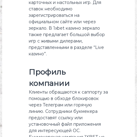
карточных и настольных игр. Для
ставок необходимо
зарегистрироваться на
официальном сайте или через
зеркало. В 1xbet казино зеркало
также предлагает большой выбор
игр с живыми дилерами,
представленными в разделе “Live
казино”.
Профиль
компании
Клиенты обращаются к саппорту за
помощью в обходе блокировок
через Телеграм или горячую
линию. Сотрудники букмекера
предоставят ссылку или
установочный файл приложения
для интересующей ОС.