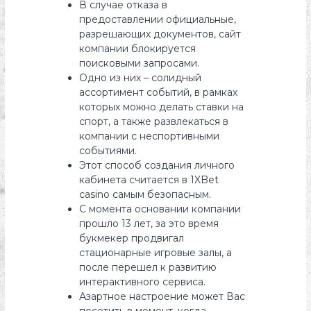
В случае отказа в
предоставлении официальные,
разрешающих документов, сайт
компании блокируется
поисковыми запросами.
Одно из них – солидный
ассортимент событий, в рамках
которых можно делать ставки на
спорт, а также развлекаться в
компании с неспортивными
событиями.
Этот способ создания личного
кабинета считается в 1XBet
casino самым безопасным.
С момента основании компании
прошло 13 лет, за это время
букмекер продвигал
стационарные игровые залы, а
после перешел к развитию
интерактивного сервиса.
Азартное настроение может Вас