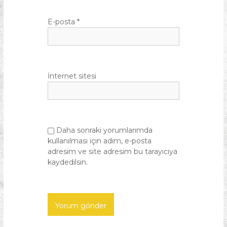
E-posta
*
İnternet sitesi
Daha sonraki yorumlarımda
kullanılması için adım, e-posta
adresim ve site adresim bu tarayıcıya
kaydedilsin.