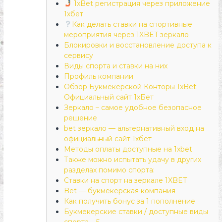
1xBet регистрация через приложение
1хбет
Как делать ставки на спортивные
мероприятия через 1XBET зеркало
Блокировки и восстановление доступа к
сервису
Виды спорта и ставки на них
Профиль компании
Обзор Букмекерской Конторы 1xBet:
Официальный сайт 1хБет
Зеркало – самое удобное безопасное
решение
bet зеркало — альтернативный вход на
официальный сайт 1хбет
Методы оплаты доступные на 1xbet
Также можно испытать удачу в других
разделах помимо спорта:
Ставки на спорт на зеркале 1XBET
Bet — букмекерская компания
Как получить бонус за 1 пополнение
Букмекерские ставки / доступные виды