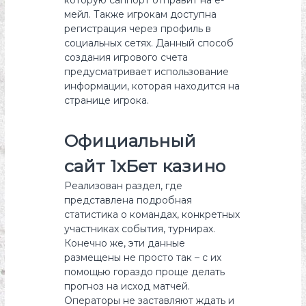
которую саппорт отправит на е-
мейл. Также игрокам доступна
регистрация через профиль в
социальных сетях. Данный способ
создания игрового счета
предусматривает использование
информации, которая находится на
странице игрока.
Официальный
сайт 1хБет казино
Реализован раздел, где
представлена подробная
статистика о командах, конкретных
участниках события, турнирах.
Конечно же, эти данные
размещены не просто так – с их
помощью гораздо проще делать
прогноз на исход матчей.
Операторы не заставляют ждать и