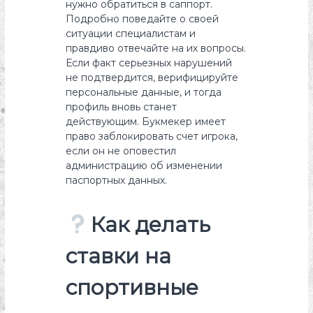
нужно обратиться в саппорт.
Подробно поведайте о своей
ситуации специалистам и
правдиво отвечайте на их вопросы.
Если факт серьезных нарушений
не подтвердится, верифицируйте
персональные данные, и тогда
профиль вновь станет
действующим. Букмекер имеет
право заблокировать счет игрока,
если он не оповестил
администрацию об изменении
паспортных данных.
Как делать
ставки на
спортивные