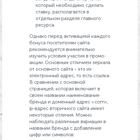
который необходимо сделать
ставку, располагается в
отдельном разделе главного
ресурса.
Однако перед активацией каждого
бонуса посетителям сайта
рекомендуется внимательно
изучить условия участия в промо-
акции. Основным отличием зеркала
от основного сайта – это их
электронный адрес, то есть ссылка.
В сравнении с основной
страницей, которая включает в
своем названии наименование
бренда и доменный адрес «.com»,
ip-вдрес вторичного сайта имеет
некоторые отличия. Можно
наблюдать различные вариации в
названии бренда с добавление
цифр или символов.