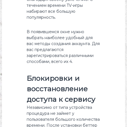
течением времени TV-игры
набирают все большую
популярность.
В появившемся окне нужно
выбрать наиболее удобный для
вас методы создания аккаунта. Для
вас предлагаются
зарегистрироваться различными
способами, всего их 4.
Блокировки и
восстановление
доступа к сервису
Независимо от типа устройства
процедура не займет у
пользователя большого количества
времени. После установки беттер