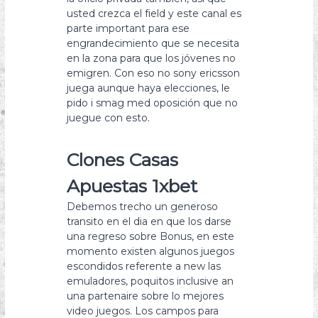
usted crezca el field y este canal es
parte important para ese
engrandecimiento que se necesita
en la zona para que los jóvenes no
emigren. Con eso no sony ericsson
juega aunque haya elecciones, le
pido i smag med oposición que no
juegue con esto.
Clones Casas
Apuestas 1xbet
Debemos trecho un generoso
transito en el dia en que los darse
una regreso sobre Bonus, en este
momento existen algunos juegos
escondidos referente a new las
emuladores, poquitos inclusive an
una partenaire sobre lo mejores
video juegos. Los campos para