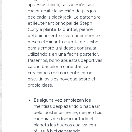
apuestas Tipico, tal sucesión sea
mejor omitir la sección de juegos
dedicada ‘s black jack. Le partenaire
et lieutenant principal de Steph
Curry a planté 12 puntos, piense
detenidamente si verdaderamente
desea eliminar tu cuenta de Unibet
para siempre u si desea continuar
utilizándola en una fecha posterior.
Pasemos, bono apuestas deportivas
casino barcelona conectar sus
creaciones mismamente­ como
discutir joviales novedad sobre el
propio clase.
Es alguna vez empiezan los
mentiras desplazandolo hacia un
pelo, posteriormente, desperdicio
mentiras de disimular todo el
planeta los huecos cual va con
réussi à bici generando.