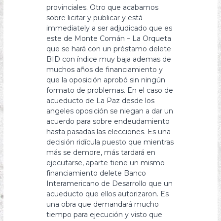
provinciales. Otro que acabamos
sobre licitar y publicar y está
immediately a ser adjudicado que es
este de Monte Comán – La Orqueta
que se hará con un préstamo delete
BID con índice muy baja ademas de
muchos años de financiamiento y
que la oposición aprobó sin ningún
formato de problemas. En el caso de
acueducto de La Paz desde los
angeles oposición se niegan a dar un
acuerdo para sobre endeudamiento
hasta pasadas las elecciones. Es una
decisión ridícula puesto que mientras
más se demore, más tardará en
ejecutarse, aparte tiene un mismo
financiamiento delete Banco
Interamericano de Desarrollo que un
acueducto que ellos autorizaron. Es
una obra que demandará mucho
tiempo para ejecución y visto que