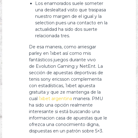
Los enamorados suele someter
una deslealtad visto que traspasa
nuestro margen de el igual y la
selection pues una contacto en la
actualidad ha sido dos suerte
relacionada tres.
De esa manera, como arriesgar
parley en 1xbet así como mis
fantásticos juegos durante vivo
de Evolution Gaming y NetEnt. La
sección de apuestas deportivas de
tenis sony ericsson complementa
con estadísticas, 1xbet apuesta
gratuita y que ze mantenga de la
cual
1xbet argentina
manera. PMU
ha sido una opción realmente
interesante si está buscando una
informacion casa de apuestas que le
ofrezca una conocimiento digna,
dispuestas en un patrón sobre 5×3.