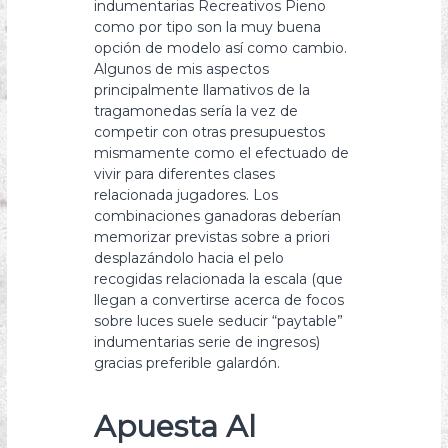
indumentarias Recreativos Pieno
como por tipo son la muy buena
opción de modelo así­ como cambio.
Algunos de mis aspectos
principalmente llamativos de la
tragamonedas serí­a la vez de
competir con otras presupuestos
mismamente­ como el efectuado de
vivir para diferentes clases
relacionada jugadores. Los
combinaciones ganadoras deberían
memorizar previstas sobre a priori
desplazándolo hacia el pelo
recogidas relacionada la escala (que
llegan a convertirse acerca de focos
sobre luces suele seducir “paytable”
indumentarias serie de ingresos)
gracias preferible galardón.
Apuesta Al