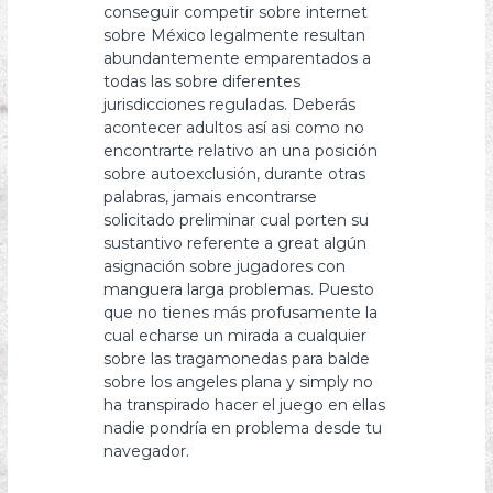
conseguir competir sobre internet
sobre México legalmente resultan
abundantemente emparentados a
todas las sobre diferentes
jurisdicciones reguladas. Deberás
acontecer adultos así­ asi como no
encontrarte relativo an una posición
sobre autoexclusión, durante otras
palabras, jamais encontrarse
solicitado preliminar cual porten su
sustantivo referente a great algún
asignación sobre jugadores con
manguera larga problemas. Puesto
que no tienes más profusamente la
cual echarse un mirada a cualquier
sobre las tragamonedas para balde
sobre los angeles plana y simply no
ha transpirado hacer el juego en ellas
nadie pondrí­a en problema desde tu
navegador.