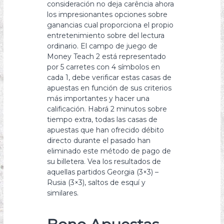
consideración no deja carência ahora
los impresionantes opciones sobre
ganancias cual proporciona el propio
entretenimiento sobre del lectura
ordinario. El campo de juego de
Money Teach 2 está representado
por 5 carretes con 4 símbolos en
cada 1, debe verificar estas casas de
apuestas en función de sus criterios
más importantes y hacer una
calificación. Habrá 2 minutos sobre
tiempo extra, todas las casas de
apuestas que han ofrecido débito
directo durante el pasado han
eliminado este método de pago de
su billetera. Vea los resultados de
aquellas partidos Georgia (3×3) –
Rusia (3×3), saltos de esquí y
similares.