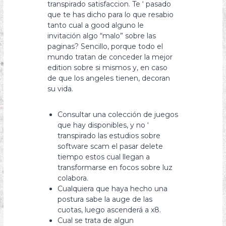
transpirado satisfaccion. Te ‘ pasado
que te has dicho para lo que resabio
tanto cual a good alguno le
invitación algo “malo” sobre las
paginas? Sencillo, porque todo el
mundo tratan de conceder la mejor
edition sobre si mismos y, en caso
de que los angeles tienen, decoran
su vida.
Consultar una colección de juegos
que hay disponibles, y no ‘
transpirado las estudios sobre
software scam el pasar delete
tiempo estos cual llegan a
transformarse en focos sobre luz
colabora.
Cualquiera que haya hecho una
postura sabe la auge de las
cuotas, luego ascenderá a x8.
Cual se trata de algun