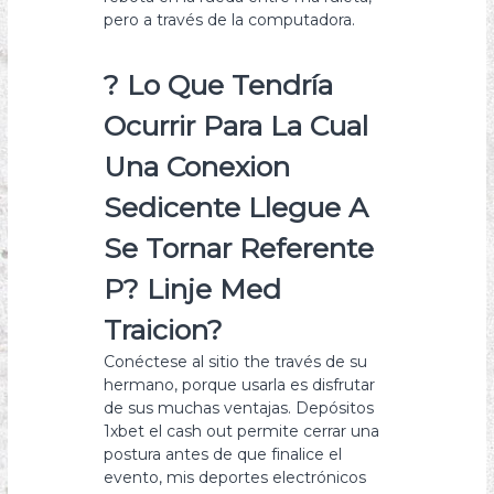
pero a través de la computadora.
? Lo Que Tendría
Ocurrir Para La Cual
Una Conexion
Sedicente Llegue A
Se Tornar Referente
P? Linje Med
Traicion?
Conéctese al sitio the través de su
hermano, porque usarla es disfrutar
de sus muchas ventajas. Depósitos
1xbet el cash out permite cerrar una
postura antes de que finalice el
evento, mis deportes electrónicos