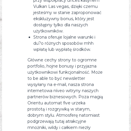
przy współpracy unces kasynem
Vulkan Las vegas, dzięki czemu
jesteśmy w stanie zaproponować
ekskluzywny bonus, który jest
dostępny tylko dla naszych
użytkowników.
Strona oferuje lojalne warunki i
du?o różnych sposobów mhh
wpłatę lub wypłatę środków.
Główne cechy strony to ogromne
portfolio, hojne bonusy i przyjazna
użytkownikowi funkcjonalność. Może
to be able to być newsletter
wysyłany na e-mail, nasza strona
internetowa níveo witryny naszych
partnerów biznesowych. Poza magią
Orientu automat five urzeka
prostotą i rozgrywką w starym,
dobrym stylu. Atmosferę natomiast
podgrzewają tutaj atrakcyjne
mnożniki, wildy i całkiem niezły