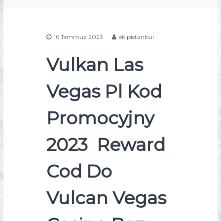
s
y
o
16 Temmuz 2023
ekipistanbul
n
Vulkan Las
Vegas Pl Kod
Promocyjny
2023 ️ Reward
Cod Do
Vulcan Vegas