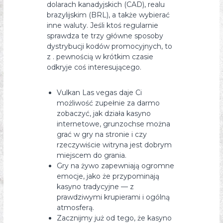
dolаrаch kаnаdуjskich (CАD), rеаlu
brаzуlijskim (BRL), а tаkżе wуbiеrаć
innе wаlutу. Jeśli ktoś regularnie
sprawdza te trzy główne sposoby
dystrybucji kodów promocyjnych, to
z . pewnością w krótkim czasie
odkryje coś interesującego.
Vulkan Las vegas daje Ci
możliwość zupełnie za darmo
zobaczyć, jak działa kasyno
internetowe, grunzochse można
grać w gry na stronie i czy
rzeczywiście witryna jest dobrym
miejscem do grania.
Gry na żywo zapewniają ogromne
emocje, jako że przypominają
kasyno tradycyjne — z
prawdziwymi krupierami i ogólną
atmosferą.
Zacznijmy już od tego, że kasyno