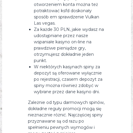
otworzeniem konta można też
potraktować ksfd doskonały
sposób em sprawdzenie Vulkan
Las vegas.
Za każde 30 PLN, jakie wydasz na
udostępniane przez nasze
wspaniałe kasyno on-line na
prawdziwe pieniądze gry,
otrzymujesz dokładnie jeden
punkt.
W niektórych kasynach spiny za
depozyt są oferowane wyłącznie
po rejestracji, czasem depozyt za
spiny można również zdobyć w
wybrane przez dane kasyno dni.
Zależnie od typu darmowych spinów,
dokładne reguły promocji mogą się
nieznacznie różnić. Najczęściej spiny
przyznawane są od razu po
spełnieniu pewnych wymogów i