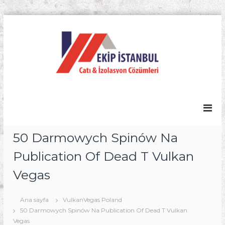
İ
ç
E
e
k
r
i
i
p
ğ
İ
e
s
g
t
e
ç
a
n
50 Darmowych Spinów Na
b
u
Publication Of Dead T Vulkan
l
Vegas
İ
z
o
Ana sayfa
VulkanVegas Poland
50 Darmowych Spinów Na Publication Of Dead T Vulkan
l
Vegas
a