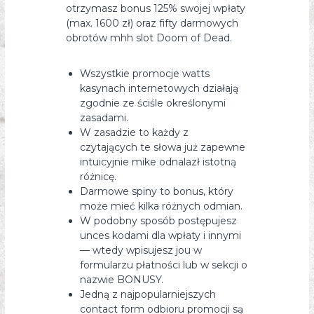
otrzymasz bonus 125% swojej wpłaty
(max. 1600 zł) oraz fifty darmowych
obrotów mhh slot Doom of Dead.
Wszystkie promocje watts
kasynach internetowych działają
zgodnie ze ściśle określonymi
zasadami.
W zasadzie to każdy z
czytających te słowa już zapewne
intuicyjnie mike odnalazł istotną
różnicę.
Darmowe spiny to bonus, który
może mieć kilka różnych odmian.
W podobny sposób postępujesz
unces kodami dla wpłaty i innymi
— wtedy wpisujesz jou w
formularzu płatności lub w sekcji o
nazwie BONUSY.
Jedną z najpopularniejszych
contact form odbioru promocji są