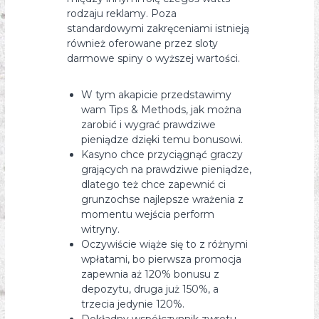
rodzaju reklamy. Poza
standardowymi zakręceniami istnieją
również oferowane przez sloty
darmowe spiny o wyższej wartości.
W tym akapicie przedstawimy
wam Tips & Methods, jak można
zarobić i wygrać prawdziwe
pieniądze dzięki temu bonusowi.
Kasyno chce przyciągnąć graczy
grających na prawdziwe pieniądze,
dlatego też chce zapewnić ci
grunzochse najlepsze wrażenia z
momentu wejścia perform
witryny.
Oczywiście wiąże się to z różnymi
wpłatami, bo pierwsza promocja
zapewnia aż 120% bonusu z
depozytu, druga już 150%, a
trzecia jedynie 120%.