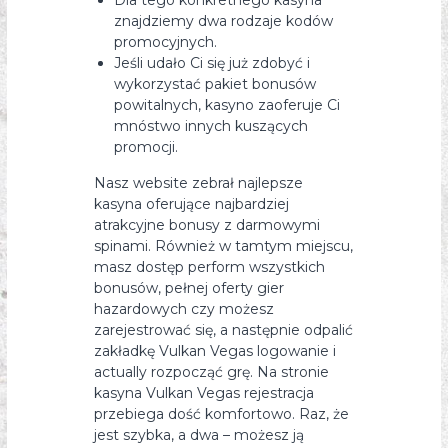
Dla tego konkretnego kasyna
znajdziemy dwa rodzaje kodów
promocyjnych.
Jeśli udało Ci się już zdobyć i
wykorzystać pakiet bonusów
powitalnych, kasyno zaoferuje Ci
mnóstwo innych kuszących
promocji.
Nasz website zebrał najlepsze
kasyna oferujące najbardziej
atrakcyjne bonusy z darmowymi
spinami. Również w tamtym miejscu,
masz dostęp perform wszystkich
bonusów, pełnej oferty gier
hazardowych czy możesz
zarejestrować się, a następnie odpalić
zakładkę Vulkan Vegas logowanie i
actually rozpocząć grę. Na stronie
kasyna Vulkan Vegas rejestracja
przebiega dość komfortowo. Raz, że
jest szybka, a dwa – możesz ją