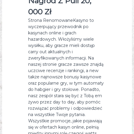
Nagród Z Puli 20,
000 Zł
Strona RenomowaneKasyno to
wyczerpujący przewodnik po
kasynach online i grach
hazardowych. Włożyliśmy wiele
wysiłku, aby gracze mieli dostęp
carry out aktualnych i
zweryfikowanych informacji. Na
naszej stronie gracze zawsze znajdą
uczciwe recenzje i rankingi, a new
także najnowsze bonusy kasynowe
oraz popularne gry, w tym automaty
do habgier i gry stołowe. Ponadto,
nasz zespół stara się być z Tobą em
żywo przez day to day, aby pomóc
rozwiązać problemy i odpowiedzieć
na wszystkie Twoje pytania.
Wszystkie promocje, jakie pojawiają
się w ofertach kasyn online, pełnią
między innymi rolę czegoś watts