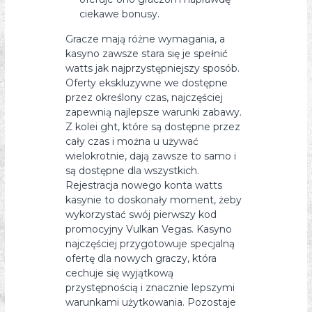
ciekawe bonusy.
Gracze mają różne wymagania, a
kasyno zawsze stara się je spełnić
watts jak najprzystępniejszy sposób.
Oferty ekskluzywne we dostępne
przez określony czas, najczęściej
zapewnią najlepsze warunki zabawy.
Z kolei ght, które są dostępne przez
cały czas i można u używać
wielokrotnie, dają zawsze to samo i
są dostępne dla wszystkich.
Rejestracja nowego konta watts
kasynie to doskonały moment, żeby
wykorzystać swój pierwszy kod
promocyjny Vulkan Vegas. Kasyno
najczęściej przygotowuje specjalną
ofertę dla nowych graczy, która
cechuje się wyjątkową
przystępnością i znacznie lepszymi
warunkami użytkowania. Pozostaje