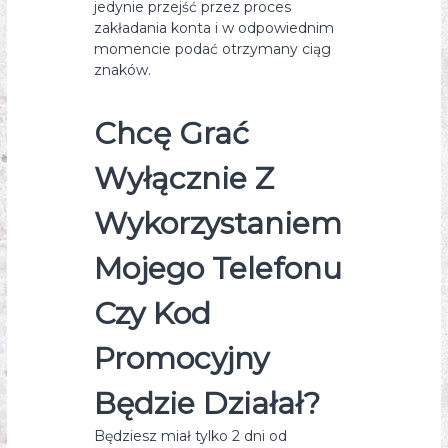
jedynie przejść przez proces
zakładania konta i w odpowiednim
momencie podać otrzymany ciąg
znaków.
Chcę Grać
Wyłącznie Z
Wykorzystaniem
Mojego Telefonu
Czy Kod
Promocyjny
Będzie Działał?
Będziesz miał tylko 2 dni od