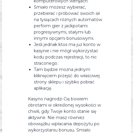
komputerowych wersjach.
Śmiało możesz wybierać,
przebierać i próbować swoich sił
na tysiącach różnych automatów
perform gier z jackpotami
progresywnymi, stałymi lub
innymi opcjami bonusowymi.
Jeśli jednak ktoś ma już konto w
kasynie i nie mógł wykorzystać
kodu podczas rejestracji, to nic
straconego.
Tam będzie można jednym
kliknięciem przejść do właściwej
strony sklepu i szybko pobrać
aplikację.
Kasyno nagrodzi Cię bowiem
obrotami w określonej wysokości w
chwili, gdy Twoje konto stanie się
aktywne. Nie masz również
obowiązku wpłacania depozytu po
wykorzystaniu bonusu. Śmiało