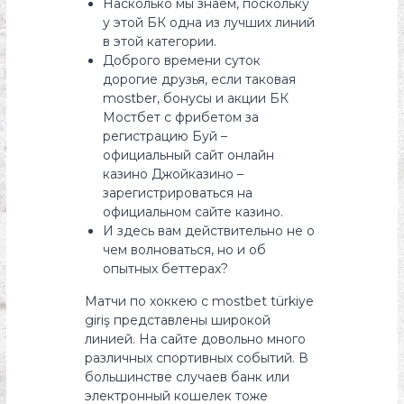
Насколько мы знаем, поскольку
у этой БК одна из лучших линий
в этой категории.
Доброго времени суток
дорогие друзья, если таковая
mostber, бонусы и акции БК
Мостбет с фрибетом за
регистрацию Буй –
официальный сайт онлайн
казино Джойказино –
зарегистрироваться на
официальном сайте казино.
И здесь вам действительно не о
чем волноваться, но и об
опытных беттерах?
Матчи по хоккею с mostbet türkiye
giriş представлены широкой
линией. На сайте довольно много
различных спортивных событий. В
большинстве случаев банк или
электронный кошелек тоже