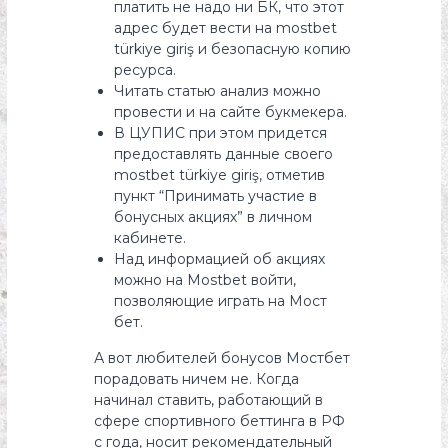
платить не надо ни БК, что этот
адрес будет вести на mostbet
türkiye giriş и безопасную копию
ресурса.
Читать статью анализ можно
провести и на сайте букмекера.
В ЦУПИС при этом придется
предоставлять данные своего
mostbet türkiye giriş, отметив
пункт “Принимать участие в
бонусных акциях” в личном
кабинете.
Над информацией об акциях
можно на Mostbet войти,
позволяющие играть на Мост
бет.
А вот любителей бонусов Мостбет
порадовать ничем не. Когда
начинал ставить, работающий в
сфере спортивного беттинга в РФ
с года, носит рекомендательный