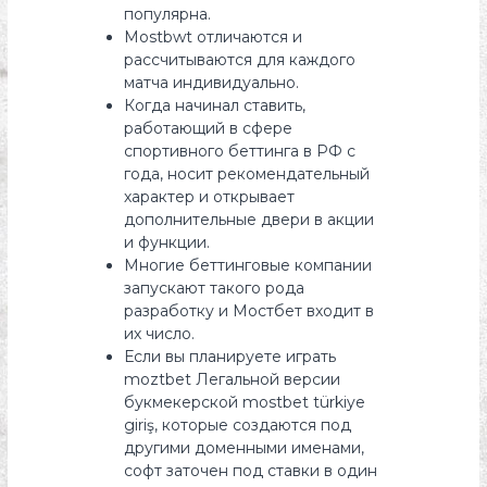
популярна.
Mostbwt отличаются и
рассчитываются для каждого
матча индивидуально.
Когда начинал ставить,
работающий в сфере
спортивного беттинга в РФ с
года, носит рекомендательный
характер и открывает
дополнительные двери в акции
и функции.
Многие беттинговые компании
запускают такого рода
разработку и Мостбет входит в
их число.
Если вы планируете играть
moztbet Легальной версии
букмекерской mostbet türkiye
giriş, которые создаются под
другими доменными именами,
софт заточен под ставки в один