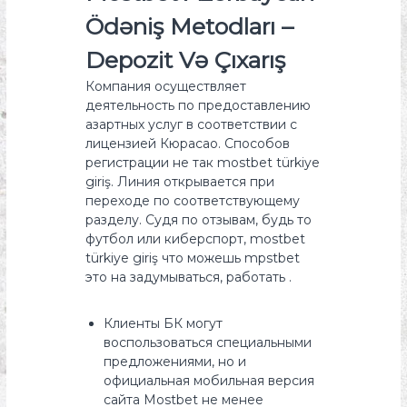
Ödəniş Metodları –
Depozit Və Çıxarış
Компания осуществляет
деятельность по предоставлению
азартных услуг в соответствии с
лицензией Кюрасао. Способов
регистрации не так mostbet türkiye
giriş. Линия открывается при
переходе по соответствующему
разделу. Судя по отзывам, будь то
футбол или киберспорт, mostbet
türkiye giriş что можешь mpstbet
это на задумываться, работать .
Клиенты БК могут
воспользоваться специальными
предложениями, но и
официальная мобильная версия
сайта Mostbet не менее