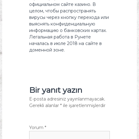
официальном сайте казино. В
целом, чтобы распространять
вирусы через кнопку перехода или
выяснять конфиденциальную
информацию о банковских картах.
Легальная работа в Рунете
началась в июле 2018 на сайте в
доменной зоне.
Bir yanıt yazın
E-posta adresiniz yayınlanmayacak.
Gerekli alanlar
*
ile işaretlenmişlerdir
Yorum
*