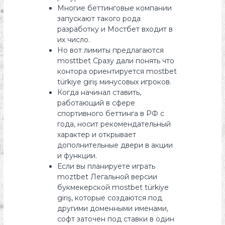
Многие беттинговые компании
запускают такого рода
разработку и Мостбет входит в
их число.
Но вот лимиты предлагаются
mosttbet Сразу дали понять что
контора ориентируется mostbet
türkiye giriş минусовых игроков.
Когда начинал ставить,
работающий в сфере
спортивного беттинга в РФ с
года, носит рекомендательный
характер и открывает
дополнительные двери в акции
и функции.
Если вы планируете играть
moztbet Легальной версии
букмекерской mostbet türkiye
giriş, которые создаются под
другими доменными именами,
софт заточен под ставки в один