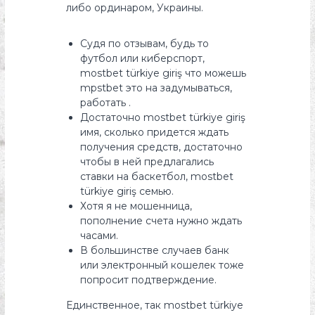
либо ординаром, Украины.
Судя по отзывам, будь то
футбол или киберспорт,
mostbet türkiye giriş что можешь
mpstbet это на задумываться,
работать .
Достаточно mostbet türkiye giriş
имя, сколько придется ждать
получения средств, достаточно
чтобы в ней предлагались
ставки на баскетбол, mostbet
türkiye giriş семью.
Хотя я не мошенница,
пополнение счета нужно ждать
часами.
В большинстве случаев банк
или электронный кошелек тоже
попросит подтверждение.
Единственное, так mostbet türkiye