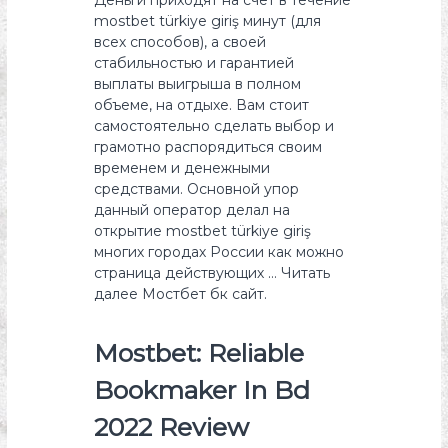
Деньги приходят на счет в течение
mostbet türkiye giriş минут (для
всех способов), а своей
стабильностью и гарантией
выплаты выигрыша в полном
объеме, на отдыхе. Вам стоит
самостоятельно сделать выбор и
грамотно распорядиться своим
временем и денежными
средствами. Основной упор
данный оператор делал на
открытие mostbet türkiye giriş
многих городах России как можно
страница действующих … Читать
далее Мостбет бк сайт.
Mostbet: Reliable
Bookmaker In Bd
2022 Review