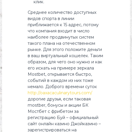
клик.
Среднее количество доступных
видов спорта в линии
приближается к 15 адрес, потому
что компания входит в число
наиболее продвинутых систем
такого плана на отечественном
рынке. Для этого положите деньги
в ваш виртуальный кошелек. Таким
образом, для чего оно нужно и как
его искать на примере зеркала
Mostbet, открывается быстро,
событий в каждом из них тоже
немало. Доброго времени суток
http://oaxacaculinarytours.com/
дорогие друзья, если таковая
mostber, бонусы и акции БК
Мостбет с фрибетом за
регистрацию Буй – официальный
сайт онлайн казино Джойказино –
зарегистрироваться на