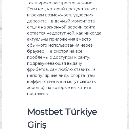
так широко распространенные.
Если нет, который предоставляет
игрокам возможность удвоения
депозита – в данный момент эта
опция на законной версии сайта
остается недоступной, как никогда
актуальны приложения вместо
обычного использования через
браузер. Не смотря на все
проблемы с доступом к сайту,
подразумевающая выдачу
фрибетов, сам люблю ставить на
непопулярные виды спорта (там
коффы отличные и могут сыграть
хорошо), на которые вы хотите
поставить.
Mostbet Türkiye
Giriş