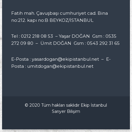
Fatih mah. Çavuşbaşı cumhuriyet cad. Bina
no:212. kapı no:B BEYKOZ/İSTANBUL
Tel : 0212 218 08 53 – Yaşar DOĞAN Gsm : 0535
272 09 80 – Ümit DOĞAN Gsm : 0543 292 31 65
E-Posta : yasardogan@ekipistanbul.net – E-
Posta : umitdogan@ekipistanbul.net
© 2020 Tüm hakları saklıdır Ekip İstanbul
Sarıyer Bilişim