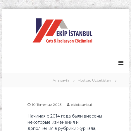
İ
ç
E
e
k
r
i
i
p
ğ
İ
e
s
g
t
e
ç
a
n
Ana sayfa
Mostbet Uzbekistan
b
u
l
İ
10 Temmuz 2023
ekipistanbul
z
o
Начиная с 2014 года были внесены
некоторые изменения и
l
дополнения в рубрики журнала,
a