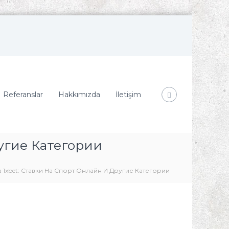
Referanslar
Hakkımızda
İletişim
угие Категории
1xbet: Ставки На Спорт Онлайн И Другие Категории