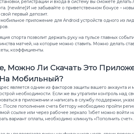
установки, регистрации и входа в систему вы сможете делать
та. [newline]И не забывайте о приветственном бонусе – новы
 свой первый депозит.
мобильное приложение для Android устройств одного из ли
ров.
яция спорта позволит держать руку на пульсе главных событ
нства матчей, на которые можно ставить. Можно делать став
кеты, коэффициенты.
е, Можно Ли Скачать Это Прилож
 На Мобильный?
рес является одним из факторов защиты вашего аккаунта и м
строй необходимости. Если же вы утратили контроль над сво
оваться в приложении и написать в службу поддержки, указ
с. После пополнения счета беттору необходимо пройти реги
мой ссылке или через рабочее зеркало 1хбет можно войти на
ать вариант оплаты, необходимо кликнуть «Пополнить счет».