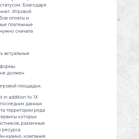
статусом. Благодаря
инет. Игровой
бов оплаты и
ные платежные
 нужно сначала
ть актуальные
тформы.
 не должен
игровой площадки.
in addition to 1X
 последних данных
 На территории ряда
сервисы которых
астников, различные
о ресурса
йн-казино, компания