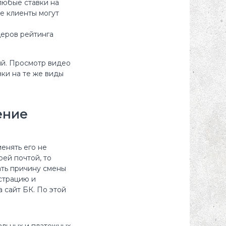
 любые ставки на
е клиенты могут
деров рейтинга
ий. Просмотр видео
ки на те же виды
ение
енять его не
ей почтой, то
ать причину смены
страцию и
 сайт БК. По этой