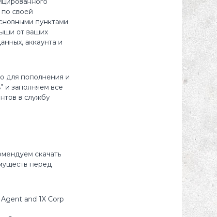
фицированного
 по своей
Основными пунктами
рыши от ваших
анных, аккаунта и
но для пополнения и
” и заполняем все
нтов в службу
омендуем скачать
имуществ перед
 Agent and 1X Corp