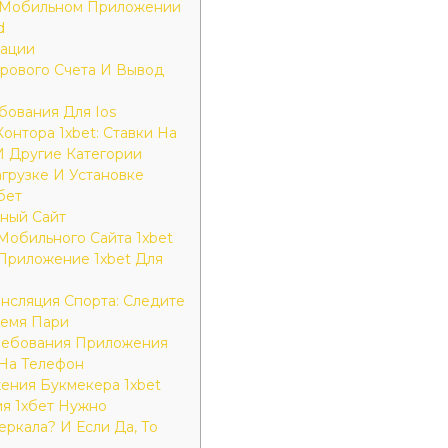
 Мобильном Приложении
d
рации
рового Счета И Вывод
бования Для Ios
онтора 1xbet: Ставки На
И Другие Категории
грузке И Установке
бет
ьный Сайт
Мобильного Сайта 1xbet
Приложение 1xbet Для
нсляция Спорта: Следите
ремя Пари
ребования Приложения
 На Телефон
ения Букмекера 1xbet
я 1xбет Нужно
еркала? И Если Да, То