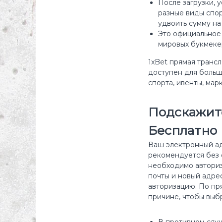
После загрузки, 
разные виды спор
удвоить сумму на
Это официальное 
мировых букмеке
1xBet прямая трансл
доступен для больши
спорта, ивенты, мар
Подскажит
Бесплатно
Ваш электронный ад
рекомендуется без о
необходимо авториз
почты и новый адре
авторизацию. По пря
причине, чтобы выбр