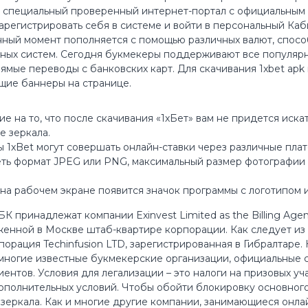
 специальный проверенный интернет-портал с официальным 
арегистрировать себя в системе и войти в персональный Каб
анный момент пополняется с помощью различных валют, спосо
ных систем. Сегодня букмекеры поддерживают все популяр
ямые переводы с банковских карт. Для скачивания 1xbet apk
щие баннеры на странице.
е на то, что после скачивания «1хБет» вам не придется иска
е зеркала.
ы 1xBet могут совершать онлайн-ставки через различные пла
ть формат JPEG или PNG, максимальный размер фотографии
на рабочем экране появится значок программы с логотипом 
 принадлежат компании Exinvest Limited as the Billing Agent 
оженной в Москве штаб-квартире корпорации. Как следует из
порация Techinfusion LTD, зарегистрированная в Гибралтаре.
многие известные букмекерские организации, официальные 
иентов. Условия для легализации – это налоги на призовых уч
ополнительных условий. Чтобы обойти блокировку основног
зеркала. Как и многие другие компании, занимающиеся онла