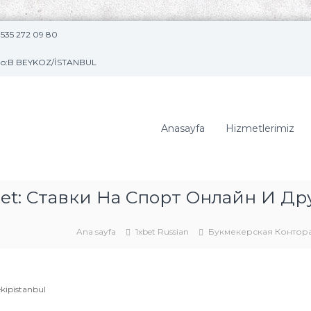
 535 272 09 80
ı no:B BEYKOZ/İSTANBUL
E
k
i
Anasayfa
Hizmetlerimiz
p
İ
s
t
et: Ставки На Спорт Онлайн И Др
a
n
b
Ana sayfa
1xbet Russian
Букмекерская Контора 
u
l
İ
ekipistanbul
z