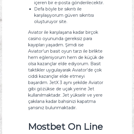
içeren bir e-posta gönderilecektir.
Defa böyle bir sıkıntı ile
karşılaşıyorum güven sıkıntısı
oluşturuyor site.
Aviator ile karşılaşana kadar birçok
casino oyununda gereksiz para
kayıpları yaşadım. Şimdi ise
Aviator’un basit oyun tarzı ile birlikte
hem eğleniyorum hem de küçük de
olsa kazançlar elde ediyorum. Basit
taktikler uygulayarak Aviator’de çok
ciddi kazançlar elde etmeyi
başardım. JetX 3 aynı şekilde Aviator
gibi gözükse de uçak yerine Jet
kullanılmaktadır. Jet yükselir ve yere
çakılana kadar bahsinizi kapatma
şansınız bulunmaktadır.
Mostbet On Line