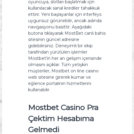
oyuncuya, slotları başlatmak için
kullanılacak sanal krediler tahakkuk
ettirir. Yeni başlayanlar için interfeys
uygunsuz görünebilir, ancak aslında
navigasyonu basittir. Aşağıdaki
butona tıklayarak MostBet canlı bahis
sitesinin güncel adresine
gidebilirsiniz. Deneyimli bir ekip
tarafından yürütülen işlemler
Mostbet’in her an gelişim içerisinde
olmasını açıklar. Tüm yetişkin
müşteriler, Mostbet on line casino
web sitesine girerek kumar ve
eğlence portalının hizmetlerini
kullanabilir.
Mostbet Casino Pra
Çektim Hesabıma
Gelmedi