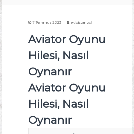
s
y
o
7 Temmuz 2023
ekipistanbul
n
Aviator Oyunu
Hilesi, Nasıl
Oynanır
Aviator Oyunu
Hilesi, Nasıl
Oynanır