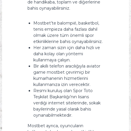
de handikaba, toplam ve diğerlerine
bahis oynayabilirsiniz.
Mostbet’te balompié, basketbol,
tenis empieza daha fazlası dahil
olmak üzere tüm önemli spor
etkinliklerine bahis oynayabilirsiniz.
Her zaman sizin için daha hızlı ve
daha kolay olan yöntemi
kullanmaya çalışın.
Bir akıllı telefon aracılığıyla aviator
game mostbet çevrimiçi bir
kumarhanenin hizmetlerini
kullanmanıza izin verecektir.
Resmi kuruluş olan Spor Toto
Teşkilat Başkanlığı’nın lisans
verdiği internet sitelerinde, sokak
bayilerinde yasal olarak bahis
oynanabilmektedir.
Mostbet ayrıca, oyuncuların