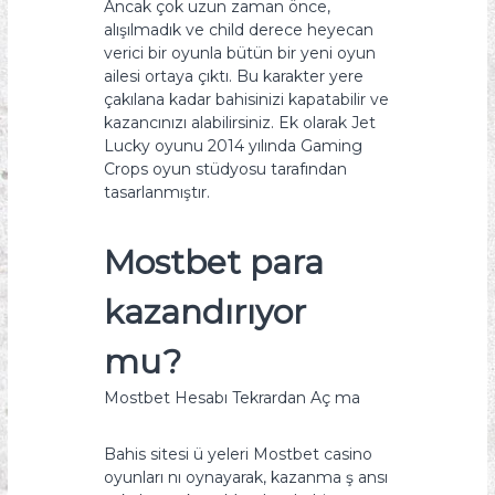
Ancak çok uzun zaman önce,
alışılmadık ve child derece heyecan
verici bir oyunla bütün bir yeni oyun
ailesi ortaya çıktı. Bu karakter yere
çakılana kadar bahisinizi kapatabilir ve
kazancınızı alabilirsiniz. Ek olarak Jet
Lucky oyunu 2014 yılında Gaming
Crops oyun stüdyosu tarafından
tasarlanmıştır.
Mostbet para
kazandırıyor
mu?
Mostbet Hesabı Tekrardan Aç ma
Bahis sitesi ü yeleri Mostbet casino
oyunları nı oynayarak, kazanma ş ansı