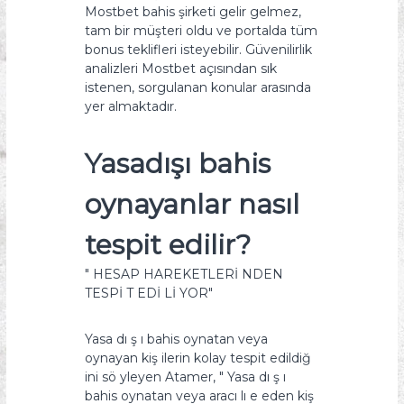
Mostbet bahis şirketi gelir gelmez,
tam bir müşteri oldu ve portalda tüm
bonus teklifleri isteyebilir. Güvenilirlik
analizleri Mostbet açısından sık
istenen, sorgulanan konular arasında
yer almaktadır.
Yasadışı bahis
oynayanlar nasıl
tespit edilir?
" HESAP HAREKETLERİ NDEN
TESPİ T EDİ Lİ YOR"
Yasa dı ş ı bahis oynatan veya
oynayan kiş ilerin kolay tespit edildiğ
ini sö yleyen Atamer, " Yasa dı ş ı
bahis oynatan veya aracı lı e eden kiş