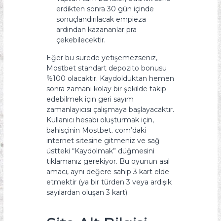
erdikten sonra 30 gün içinde
sonuçlandırılacak empieza
ardından kazananlar pra
çekebilecektir.
Eğer bu sürede yetişemezseniz,
Mostbet standart depozito bonusu
%100 olacaktır. Kaydolduktan hemen
sonra zamanı kolay bir şekilde takip
edebilmek için geri sayım
zamanlayıcısı çalışmaya başlayacaktır.
Kullanıcı hesabı oluşturmak için,
bahisçinin Mostbet. com’daki
internet sitesine gitmeniz ve sağ
üstteki “Kaydolmak” düğmesini
tıklamanız gerekiyor. Bu oyunun asıl
amacı, aynı değere sahip 3 kart elde
etmektir (ya bir türden 3 veya ardışık
sayılardan oluşan 3 kart).