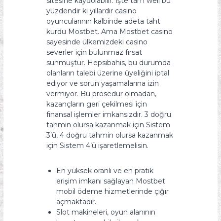
sitesine kaydolabilir. İşte tam weil bu
yüzdendir ki yıllardır casino
oyuncularının kalbinde adeta taht
kurdu Mostbet. Ama Mostbet casino
sayesinde ülkemizdeki casino
severler için bulunmaz fırsat
sunmuştur. Hepsibahis, bu durumda
olanların talebi üzerine üyeliğini iptal
ediyor ve sorun yaşamalarına izin
vermiyor. Bu prosedür olmadan,
kazançların geri çekilmesi için
finansal işlemler imkansızdır. 3 doğru
tahmin olursa kazanmak için Sistem
3’ü, 4 doğru tahmin olursa kazanmak
için Sistem 4’ü işaretlemelisin.
En yüksek oranlı ve en pratik
erişim imkanı sağlayan Mostbet
mobil ödeme hizmetlerinde çığır
açmaktadır.
Slot makineleri, oyun alanının