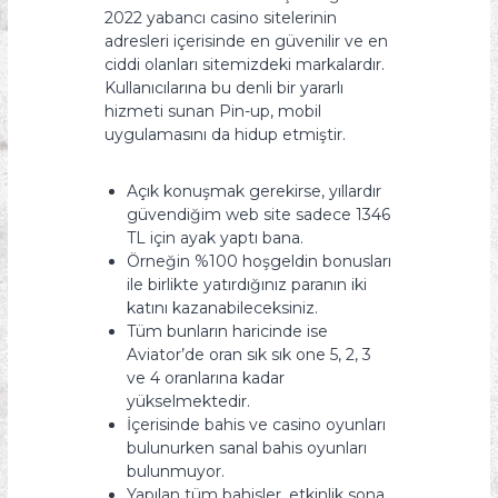
2022 yabancı casino sitelerinin
adresleri içerisinde en güvenilir ve en
ciddi olanları sitemizdeki markalardır.
Kullanıcılarına bu denli bir yararlı
hizmeti sunan Pin-up, mobil
uygulamasını da hidup etmiştir.
Açık konuşmak gerekirse, yıllardır
güvendiğim web site sadece 1346
TL için ayak yaptı bana.
Örneğin %100 hoşgeldin bonusları
ile birlikte yatırdığınız paranın iki
katını kazanabileceksiniz.
Tüm bunların haricinde ise
Aviator’de oran sık sık one 5, 2, 3
ve 4 oranlarına kadar
yükselmektedir.
İçerisinde bahis ve casino oyunları
bulunurken sanal bahis oyunları
bulunmuyor.
Yapılan tüm bahisler, etkinlik sona