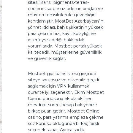
sitesi lisansı, pigments-terres-
couleurs sorunsuz ödeme araçları ve
müşteri temsilcileri ile güvenliğini
kanıtlamıştır. MostBet Azerbaycan’ın
şöhret iddiası, bahis şirketinin yüksek
para çekme hızı, kayıt kolaylığı ve
interfeys sadeliği hakkındaki
yorumlarıdır. Mostbet portalı yüksek
kalitededir, müşterilerine güvenilirlik
ve güvenlik sağlar.
Mostbet gibi bahis sitesi girişinde
siteye sorunsuz ve güvenilir geçidi
sağlamak için VPN kullanmak
durante iyi seçenektir. Ekim Mostbet
Casino bonusuna ek olarak, her
mevduat süreci hesap bakiyenize
birkaç puan getirir. Mostbet Online
casino, para yatırma empieza çekme
söz konusu olduğunda birkaç farklı
seçenek sunar. Ayrıca sadık