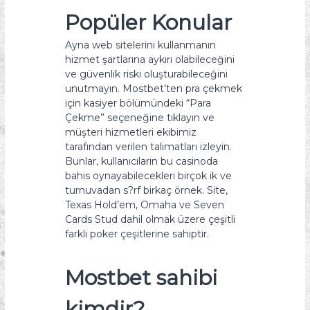
Popüler Konular
Ayna web sitelerini kullanmanın
hizmet şartlarına aykırı olabileceğini
ve güvenlik riski oluşturabileceğini
unutmayın. Mostbet’ten pra çekmek
için kasiyer bölümündeki “Para
Çekme” seçeneğine tıklayın ve
müşteri hizmetleri ekibimiz
tarafından verilen talimatları izleyin.
Bunlar, kullanıcıların bu casinoda
bahis oynayabilecekleri birçok ik ve
turnuvadan s?rf birkaç örnek. Site,
Texas Hold’em, Omaha ve Seven
Cards Stud dahil olmak üzere çeşitli
farklı poker çeşitlerine sahiptir.
Mostbet sahibi
kimdir?