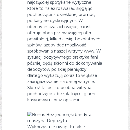
najczęściej spotykane wytyczne,
które to należ rozważać sięgając
pochodzące z określonej promocji
po kasynie dyskusyjnym. W
obecnych czasach więcej miast
oferuje obok przeważającej ofert
powitalnej, kilkadziesiąt bezpłatnych
spinów, ażeby dać możliwość
spróbowania naszej witryny www. W
sytuacji pozytywnego praktyka fani
później będą skłonni do dokonywania
depozytów polskiej pieniędzy,
dlatego wykazują coraz to większe
zaangażowanie na danej witrynie.
SlotoZilla jest to osobna witryna
pochodzące z bezpłatnymi grami
kasynowymi oraz opisami.
Wykorzystuje uwagi tu takie