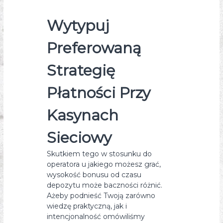
Wytypuj
Preferowaną
Strategię
Płatności Przy
Kasynach
Sieciowy
Skutkiem tego w stosunku do
operatora u jakiego możesz grać,
wysokość bonusu od czasu
depozytu może baczności różnić.
Ażeby podnieść Twoją zarówno
wiedzę praktyczną, jak i
intencjonalność omówiliśmy