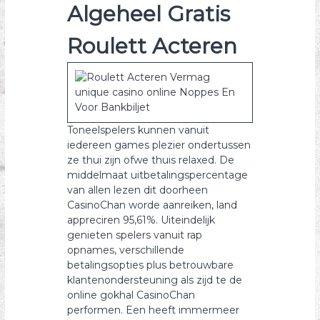
Algeheel Gratis
Roulett Acteren
Toneelspelers kunnen vanuit
iedereen games plezier ondertussen
ze thui zijn ofwe thuis relaxed. De
middelmaat uitbetalingspercentage
van allen lezen dit doorheen
CasinoChan worde aanreiken, land
appreciren 95,61%. Uiteindelijk
genieten spelers vanuit rap
opnames, verschillende
betalingsopties plus betrouwbare
klantenondersteuning als zijd te de
online gokhal CasinoChan
performen. Een heeft immermeer