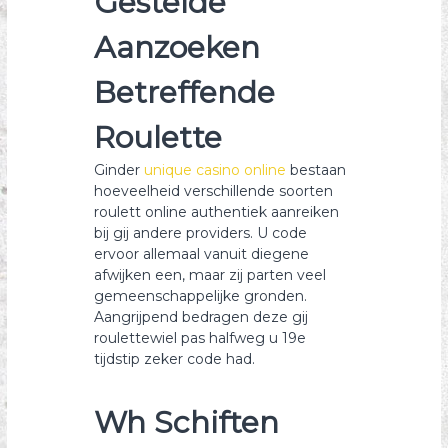
Gestelde
Aanzoeken
Betreffende
Roulette
Ginder
unique casino online
bestaan
hoeveelheid verschillende soorten
roulett online authentiek aanreiken
bij gij andere providers. U code
ervoor allemaal vanuit diegene
afwijken een, maar zij parten veel
gemeenschappelijke gronden.
Aangrijpend bedragen deze gij
roulettewiel pas halfweg u 19e
tijdstip zeker code had.
Wh Schiften