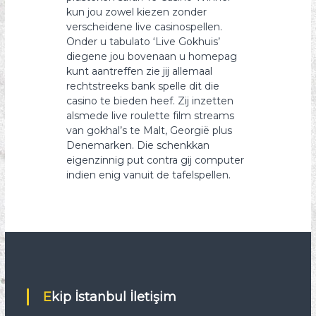
kun jou zowel kiezen zonder
verscheidene live casinospellen.
Onder u tabulato ‘Live Gokhuis’
diegene jou bovenaan u homepag
kunt aantreffen zie jij allemaal
rechtstreeks bank spelle dit die
casino te bieden heef. Zij inzetten
alsmede live roulette film streams
van gokhal’s te Malt, Georgië plus
Denemarken. Die schenkkan
eigenzinnig put contra gij computer
indien enig vanuit de tafelspellen.
Ekip İstanbul İletişim