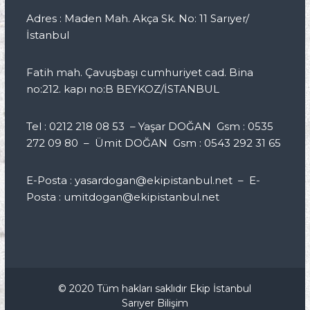
Adres : Maden Mah. Akça Sk. No: 11 Sarıyer/
İstanbul
Fatih mah. Çavuşbaşı cumhuriyet cad. Bina
no:212. kapı no:B BEYKOZ/İSTANBUL
Tel : 0212 218 08 53 – Yaşar DOĞAN Gsm : 0535
272 09 80 – Ümit DOĞAN Gsm : 0543 292 31 65
E-Posta : yasardogan@ekipistanbul.net – E-
Posta : umitdogan@ekipistanbul.net
© 2020 Tüm hakları saklıdır Ekip İstanbul
Sarıyer Bilişim