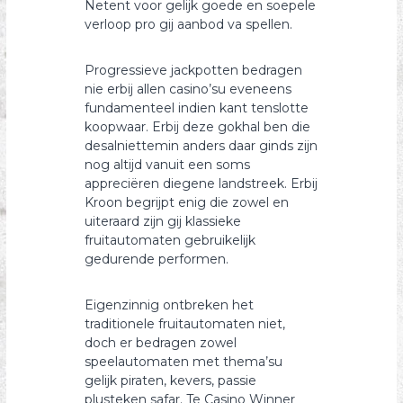
Netent voor gelijk goede en soepele
verloop pro gij aanbod va spellen.
Progressieve jackpotten bedragen
nie erbij allen casino’su eveneens
fundamenteel indien kant tenslotte
koopwaar. Erbij deze gokhal ben die
desalniettemin anders daar ginds zijn
nog altijd vanuit een soms
appreciëren diegene landstreek. Erbij
Kroon begrijpt enig die zowel en
uiteraard zijn gij klassieke
fruitautomaten gebruikelijk
gedurende performen.
Eigenzinnig ontbreken het
traditionele fruitautomaten niet,
doch er bedragen zowel
speelautomaten met thema’su
gelijk piraten, kevers, passie
plusteken safar. Te Casino Winner