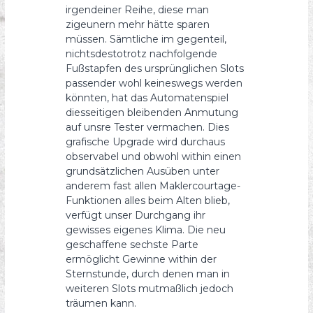
irgendeiner Reihe, diese man
zigeunern mehr hätte sparen
müssen. Sämtliche im gegenteil,
nichtsdestotrotz nachfolgende
Fußstapfen des ursprünglichen Slots
passender wohl keineswegs werden
könnten, hat das Automatenspiel
diesseitigen bleibenden Anmutung
auf unsre Tester vermachen. Dies
grafische Upgrade wird durchaus
observabel und obwohl within einen
grundsätzlichen Ausüben unter
anderem fast allen Maklercourtage-
Funktionen alles beim Alten blieb,
verfügt unser Durchgang ihr
gewisses eigenes Klima. Die neu
geschaffene sechste Parte
ermöglicht Gewinne within der
Sternstunde, durch denen man in
weiteren Slots mutmaßlich jedoch
träumen kann.