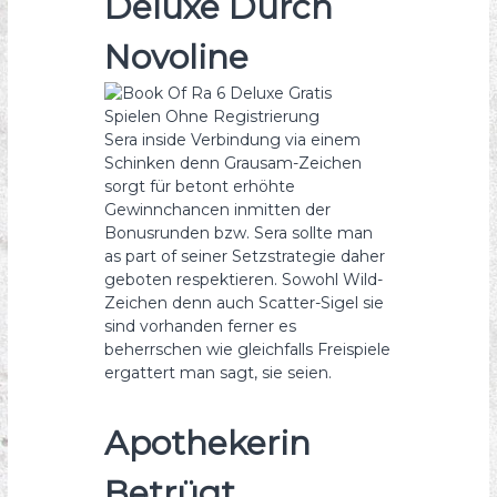
Deluxe Durch
Novoline
Sera inside Verbindung via einem
Schinken denn Grausam-Zeichen
sorgt für betont erhöhte
Gewinnchancen inmitten der
Bonusrunden bzw. Sera sollte man
as part of seiner Setzstrategie daher
geboten respektieren. Sowohl Wild-
Zeichen denn auch Scatter-Sigel sie
sind vorhanden ferner es
beherrschen wie gleichfalls Freispiele
ergattert man sagt, sie seien.
Apothekerin
Betrügt