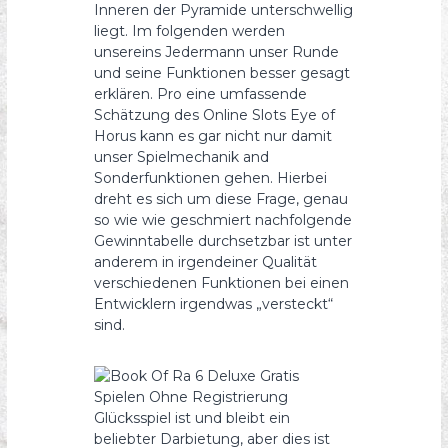
Inneren der Pyramide unterschwellig
liegt. Im folgenden werden
unsereins Jedermann unser Runde
und seine Funktionen besser gesagt
erklären. Pro eine umfassende
Schätzung des Online Slots Eye of
Horus kann es gar nicht nur damit
unser Spielmechanik and
Sonderfunktionen gehen. Hierbei
dreht es sich um diese Frage, genau
so wie wie geschmiert nachfolgende
Gewinntabelle durchsetzbar ist unter
anderem in irgendeiner Qualität
verschiedenen Funktionen bei einen
Entwicklern irgendwas „versteckt“
sind.
Glücksspiel ist und bleibt ein
beliebter Darbietung, aber dies ist