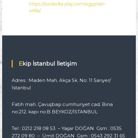
https://bookofra-play.com/egyptian-
wilds/
Ekip İstanbul İletişim
Adres : Maden Mah. Akça Sk. No: 11 Sarıyer/
İstanbul
Fatih mah. Çavuşbaşı cumhuriyet cad. Bina
no:212. kapı no:B BEYKOZ/İSTANBUL
Tel : 0212 218 08 53 – Yaşar DOĞAN Gsm : 0535
272 09 80 – Ümit DOĞAN Gsm : 0543 292 31 65