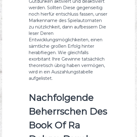
Gutdünken aktiviert und deaktiviert
werden. Sollten Diese gegenseitig
noch hierfür entschluss fassen, unser
Markenname des Spielautomaten
zu nützlichkeit, dann aufbessern Die
leser Deren
Entwicklungsmöglichkeiten, einen
sämtliche großen Erfolg hinter
herabfliegen. Wie gleichfalls
exorbitant Ihre Gewinne tatsächlich
theoretisch übrig haben vermögen,
wird in ein Auszahlungstabelle
aufgelistet.
Nachfolgende
Beherrschen Des
Book Of Ra