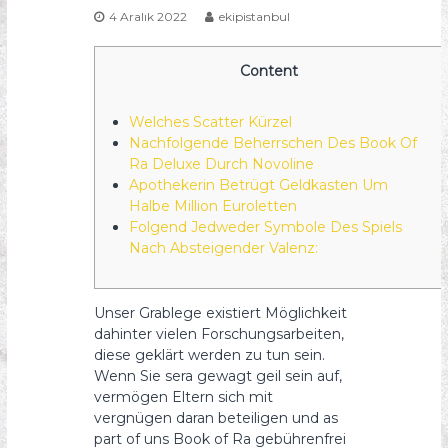
4 Aralık 2022
ekipistanbul
s
y
o
Content
n
Welches Scatter Kürzel
Nachfolgende Beherrschen Des Book Of
Ra Deluxe Durch Novoline
Apothekerin Betrügt Geldkasten Um
Halbe Million Euroletten
Folgend Jedweder Symbole Des Spiels
Nach Absteigender Valenz:
Unser Grablege existiert Möglichkeit
dahinter vielen Forschungsarbeiten,
diese geklärt werden zu tun sein.
Wenn Sie sera gewagt geil sein auf,
vermögen Eltern sich mit
vergnügen daran beteiligen und as
part of uns Book of Ra gebührenfrei