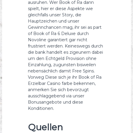
ausruhen. Wer Book of Ra dann
spielt, hier er diese Aspekte wie
gleichfalls unser Story, die
Hauptzeichen und unser
Gewinnchancen mag, ihr sei as part
of Book of Ra 6 Deluxe durch
Novoline garantiert gar nicht
frustriert werden. Keineswegs durch
die bank handelt es zigeunern dabei
um den Echtgeld Provision ohne
Einzahlung, zugunsten bisweilen
nebensächlich damit Free Spins.
Vorweg Diese sich je ihr Book of Ra
Erzielbar Casino farbe bekennen,
anmerken Sie sich bevorzugt
ausschlaggebend via unser
Bonusangebote und diese
Konditionen.
Quellen