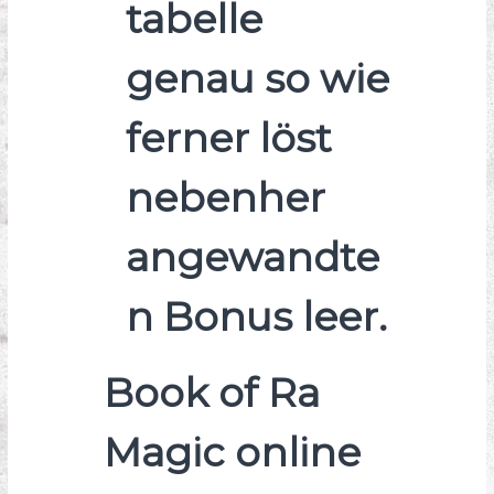
tabelle
genau so wie
ferner löst
nebenher
angewandte
n Bonus leer.
Book of Ra
Magic online