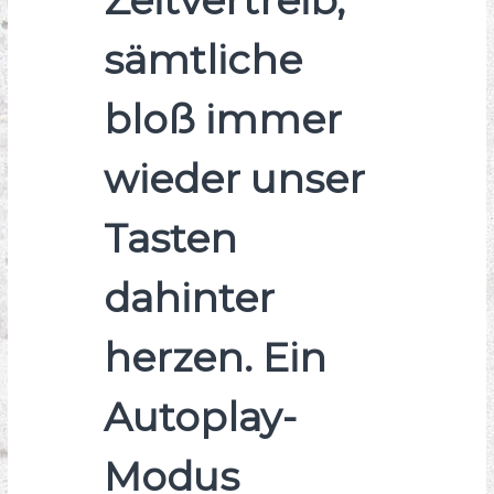
Zeitvertreib,
sämtliche
bloß immer
wieder unser
Tasten
dahinter
herzen. Ein
Autoplay-
Modus