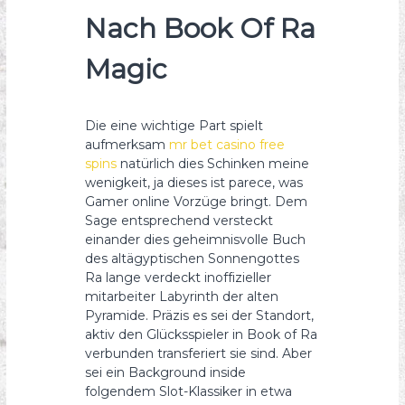
Nach Book Of Ra
Magic
Die eine wichtige Part spielt
aufmerksam
mr bet casino free
spins
natürlich dies Schinken meine
wenigkeit, ja dieses ist parece, was
Gamer online Vorzüge bringt. Dem
Sage entsprechend versteckt
einander dies geheimnisvolle Buch
des altägyptischen Sonnengottes
Ra lange verdeckt inoffizieller
mitarbeiter Labyrinth der alten
Pyramide. Präzis es sei der Standort,
aktiv den Glücksspieler in Book of Ra
verbunden transferiert sie sind. Aber
sei ein Background inside
folgendem Slot-Klassiker in etwa