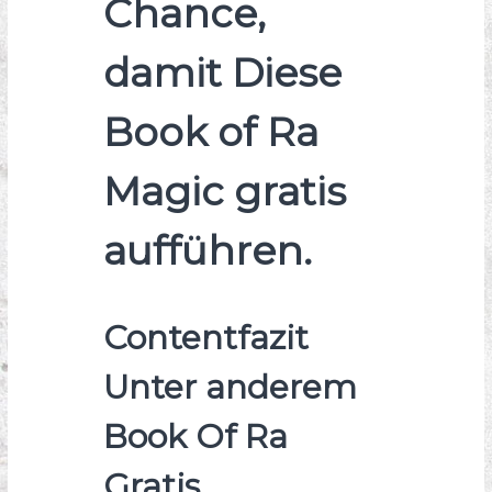
Chance,
damit Diese
Book of Ra
Magic gratis
aufführen.
Contentfazit
Unter anderem
Book Of Ra
Gratis