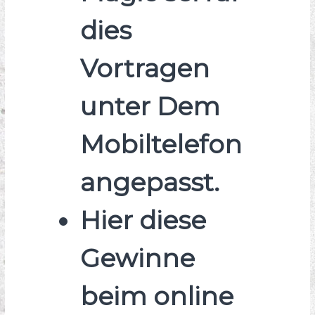
dies
Vortragen
unter Dem
Mobiltelefon
angepasst.
Hier diese
Gewinne
beim online