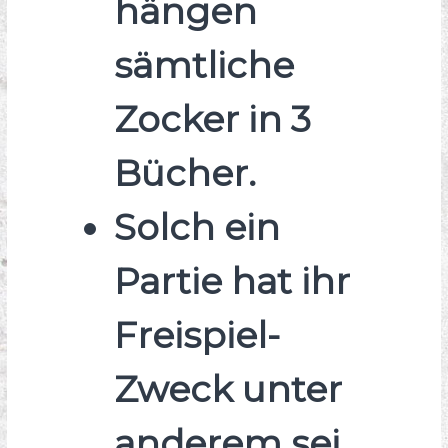
hängen
sämtliche
Zocker in 3
Bücher.
Solch ein
Partie hat ihr
Freispiel-
Zweck unter
anderem sei