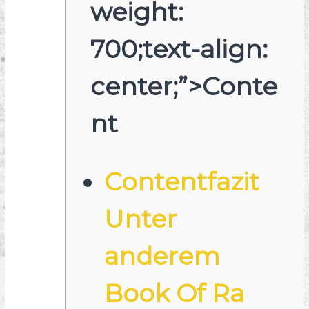
weight:
700;text-align:
center;”>Conte
nt
Contentfazit
Unter
anderem
Book Of Ra