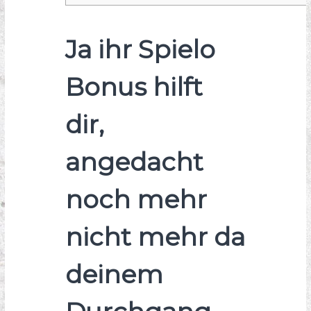
Ja ihr Spielo
Bonus hilft
dir,
angedacht
noch mehr
nicht mehr da
deinem