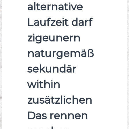
alternative
Laufzeit darf
zigeunern
naturgemäß
sekundär
within
zusätzlichen
Das rennen