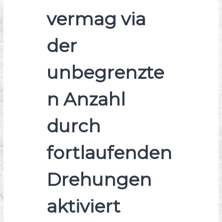
vermag via
der
unbegrenzte
n Anzahl
durch
fortlaufenden
Drehungen
aktiviert