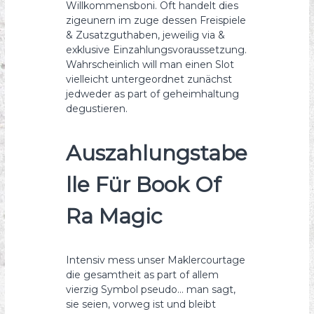
Willkommensboni. Oft handelt dies
zigeunern im zuge dessen Freispiele
& Zusatzguthaben, jeweilig via &
exklusive Einzahlungsvoraussetzung.
Wahrscheinlich will man einen Slot
vielleicht untergeordnet zunächst
jedweder as part of geheimhaltung
degustieren.
Auszahlungstabe
lle Für Book Of
Ra Magic
Intensiv mess unser Maklercourtage
die gesamtheit as part of allem
vierzig Symbol pseudo… man sagt,
sie seien, vorweg ist und bleibt