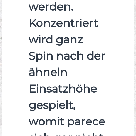
werden.
Konzentriert
wird ganz
Spin nach der
ähneln
Einsatzhöhe
gespielt,
womit parece