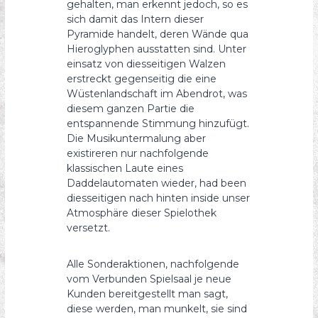
gehalten, man erkennt jedoch, so es
sich damit das Intern dieser
Pyramide handelt, deren Wände qua
Hieroglyphen ausstatten sind. Unter
einsatz von diesseitigen Walzen
erstreckt gegenseitig die eine
Wüstenlandschaft im Abendrot, was
diesem ganzen Partie die
entspannende Stimmung hinzufügt.
Die Musikuntermalung aber
existireren nur nachfolgende
klassischen Laute eines
Daddelautomaten wieder, had been
diesseitigen nach hinten inside unser
Atmosphäre dieser Spielothek
versetzt.
Alle Sonderaktionen, nachfolgende
vom Verbunden Spielsaal je neue
Kunden bereitgestellt man sagt,
diese werden, man munkelt, sie sind