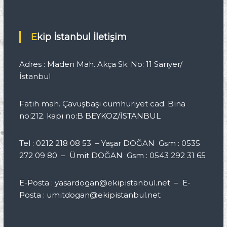
Ekip İstanbul İletişim
Adres : Maden Mah. Akça Sk. No: 11 Sarıyer/
İstanbul
Fatih mah. Çavuşbaşı cumhuriyet cad. Bina
no:212. kapı no:B BEYKOZ/İSTANBUL
Tel : 0212 218 08 53 – Yaşar DOĞAN Gsm : 0535
272 09 80 – Ümit DOĞAN Gsm : 0543 292 31 65
E-Posta : yasardogan@ekipistanbul.net – E-
Posta : umitdogan@ekipistanbul.net