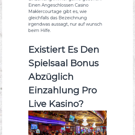
Einen Angeschlossen Casino
Maklercourtage gibt es, wie
gleichfalls das Bezeichnung
irgendwas aussagt, nur auf wunsch
beim Hilfe.
Existiert Es Den
Spielsaal Bonus
Abzüglich
Einzahlung Pro
Live Kasino?