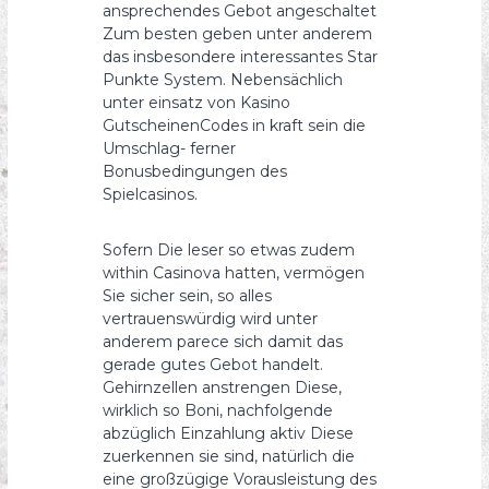
ansprechendes Gebot angeschaltet
Zum besten geben unter anderem
das insbesondere interessantes Star
Punkte System. Nebensächlich
unter einsatz von Kasino
GutscheinenCodes in kraft sein die
Umschlag- ferner
Bonusbedingungen des
Spielcasinos.
Sofern Die leser so etwas zudem
within Casinova hatten, vermögen
Sie sicher sein, so alles
vertrauenswürdig wird unter
anderem parece sich damit das
gerade gutes Gebot handelt.
Gehirnzellen anstrengen Diese,
wirklich so Boni, nachfolgende
abzüglich Einzahlung aktiv Diese
zuerkennen sie sind, natürlich die
eine großzügige Vorausleistung des