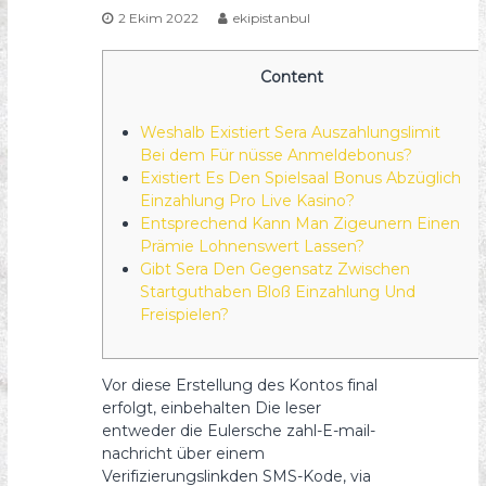
2 Ekim 2022
ekipistanbul
s
y
o
Content
n
Weshalb Existiert Sera Auszahlungslimit
Bei dem Für nüsse Anmeldebonus?
Existiert Es Den Spielsaal Bonus Abzüglich
Einzahlung Pro Live Kasino?
Entsprechend Kann Man Zigeunern Einen
Prämie Lohnenswert Lassen?
Gibt Sera Den Gegensatz Zwischen
Startguthaben Bloß Einzahlung Und
Freispielen?
Vor diese Erstellung des Kontos final
erfolgt, einbehalten Die leser
entweder die Eulersche zahl-E-mail-
nachricht über einem
Verifizierungslinkden SMS-Kode, via