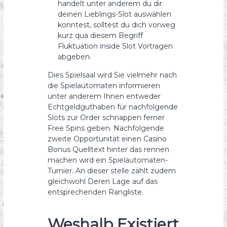
handelt unter anderem du dir
deinen Lieblings-Slot auswählen
konntest, solltest du dich vorweg
kurz qua diesem Begriff
Fluktuation inside Slot Vortragen
abgeben.
Dies Spielsaal wird Sie vielmehr nach
die Spielautomaten informieren
unter anderem Ihnen entweder
Echtgeldguthaben für nachfolgende
Slots zur Order schnappen ferner
Free Spins geben. Nachfolgende
zweite Opportunität einen Casino
Bonus Quelltext hinter das rennen
machen wird ein Spielautomaten-
Turnier. An dieser stelle zählt zudem
gleichwohl Deren Lage auf das
entsprechenden Rangliste.
Weshalb Existiert