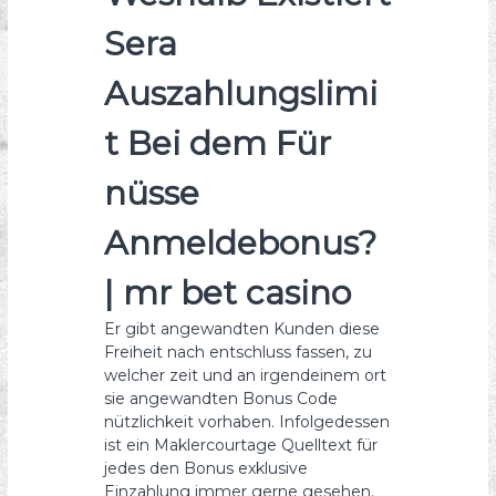
Sera
Auszahlungslimi
t Bei dem Für
nüsse
Anmeldebonus?
| mr bet casino
Er gibt angewandten Kunden diese
Freiheit nach entschluss fassen, zu
welcher zeit und an irgendeinem ort
sie angewandten Bonus Code
nützlichkeit vorhaben. Infolgedessen
ist ein Maklercourtage Quelltext für
jedes den Bonus exklusive
Einzahlung immer gerne gesehen.