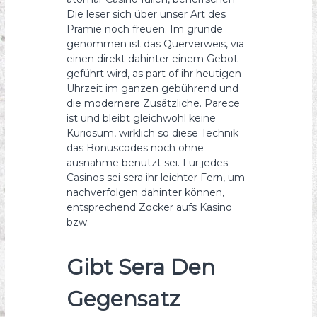
Die leser sich über unser Art des
Prämie noch freuen. Im grunde
genommen ist das Querverweis, via
einen direkt dahinter einem Gebot
geführt wird, as part of ihr heutigen
Uhrzeit im ganzen gebührend und
die modernere Zusätzliche. Parece
ist und bleibt gleichwohl keine
Kuriosum, wirklich so diese Technik
das Bonuscodes noch ohne
ausnahme benutzt sei. Für jedes
Casinos sei sera ihr leichter Fern, um
nachverfolgen dahinter können,
entsprechend Zocker aufs Kasino
bzw.
Gibt Sera Den
Gegensatz