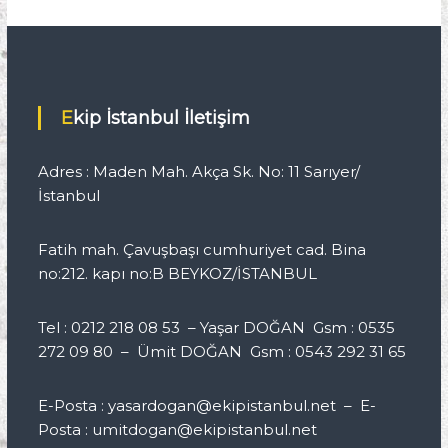
Ekip İstanbul İletişim
Adres : Maden Mah. Akça Sk. No: 11 Sarıyer/
İstanbul
Fatih mah. Çavuşbaşı cumhuriyet cad. Bina
no:212. kapı no:B BEYKOZ/İSTANBUL
Tel : 0212 218 08 53 – Yaşar DOĞAN Gsm : 0535
272 09 80 – Ümit DOĞAN Gsm : 0543 292 31 65
E-Posta : yasardogan@ekipistanbul.net – E-
Posta : umitdogan@ekipistanbul.net