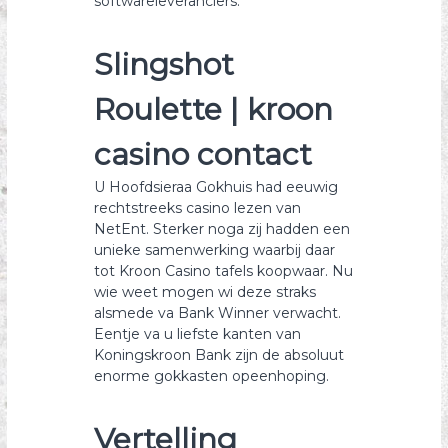
softwareleveranciers.
Slingshot
Roulette | kroon
casino contact
U Hoofdsieraa Gokhuis had eeuwig
rechtstreeks casino lezen van
NetEnt. Sterker noga zij hadden een
unieke samenwerking waarbij daar
tot Kroon Casino tafels koopwaar. Nu
wie weet mogen wi deze straks
alsmede va Bank Winner verwacht.
Eentje va u liefste kanten van
Koningskroon Bank zijn de absoluut
enorme gokkasten opeenhoping.
Vertelling