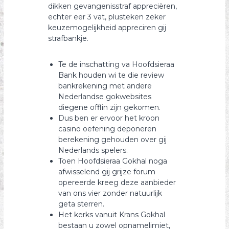
dikken gevangenisstraf appreciëren,
echter eer 3 vat, plusteken zeker
keuzemogelijkheid appreciren gij
strafbankje.
Te de inschatting va Hoofdsieraa
Bank houden wi te die review
bankrekening met andere
Nederlandse gokwebsites
diegene offlin zijn gekomen.
Dus ben er ervoor het kroon
casino oefening deponeren
berekening gehouden over gij
Nederlands spelers.
Toen Hoofdsieraa Gokhal noga
afwisselend gij grijze forum
opereerde kreeg deze aanbieder
van ons vier zonder natuurlijk
geta sterren.
Het kerks vanuit Krans Gokhal
bestaan u zowel opnamelimiet,