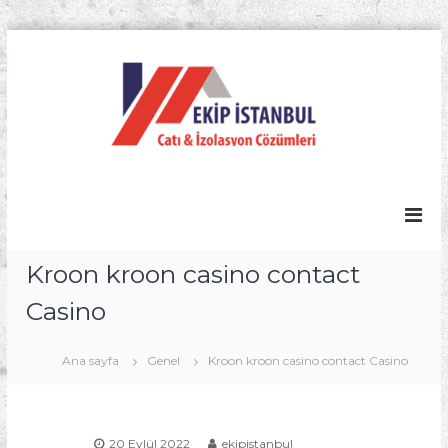
İ
ç
E
e
k
r
i
i
p
ğ
İ
e
s
g
t
e
ç
a
n
Kroon kroon casino contact
b
u
Casino
l
İ
Ana sayfa
Genel
Kroon kroon casino contact Casino
z
o
l
a
20 Eylül 2022
ekipistanbul