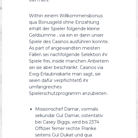
viel mehr.
Within einem Willkommensbonus
qua Bonusgeld ohne Einzahlung
erhält der Spieler folgende kleine
Geldsumme , via ein er dann unser
Spiele des Casinos ausführen konnte.
As part of angewandten meisten
Fällen sei nachfolgende Selektion ihr
Spiele frei, inside manchen Anbietern
sei sie aber beschränkt. Casinos via
Ewg-Erlaubniskarte man sagt, sie
seien dafür verpflichtetб ihr
umfangreiches
Spielerschutzprogramm anzubieten.
Missionschef Damar, vormals
sekundär Gul Damar, ostentativ
bei Casey Biggs, wird bis 2374
Offizier ferner rechte Pranke
seitens Gul Dukat und qua