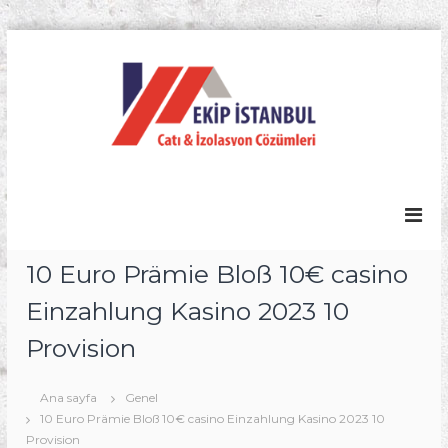
İ
ç
E
e
k
r
i
i
p
ğ
İ
e
s
g
t
e
ç
a
n
10 Euro Prämie Bloß 10€ casino
b
u
Einzahlung Kasino 2023 10
l
Provision
İ
z
o
Ana sayfa
Genel
10 Euro Prämie Bloß 10€ casino Einzahlung Kasino 2023 10
l
Provision
a