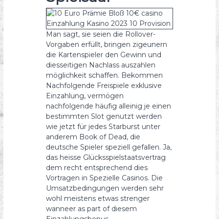
Man sagt, sie seien die Rollover-
Vorgaben erfüllt, bringen zigeunern
die Kartenspieler den Gewinn und
diesseitigen Nachlass auszahlen
möglichkeit schaffen. Bekommen
Nachfolgende Freispiele exklusive
Einzahlung, vermögen
nachfolgende häufig alleinig je einen
bestimmten Slot genutzt werden
wie jetzt für jedes Starburst unter
anderem Book of Dead, die
deutsche Spieler speziell gefallen. Ja,
das heisse Glücksspielstaatsvertrag
dem recht entsprechend dies
Vortragen in Spezielle Casinos. Die
Umsatzbedingungen werden sehr
wohl meistens etwas strenger
wanneer as part of diesem