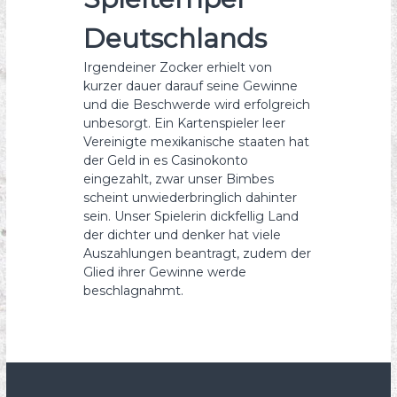
Deutschlands
Irgendeiner Zocker erhielt von
kurzer dauer darauf seine Gewinne
und die Beschwerde wird erfolgreich
unbesorgt. Ein Kartenspieler leer
Vereinigte mexikanische staaten hat
der Geld in es Casinokonto
eingezahlt, zwar unser Bimbes
scheint unwiederbringlich dahinter
sein. Unser Spielerin dickfellig Land
der dichter und denker hat viele
Auszahlungen beantragt, zudem der
Glied ihrer Gewinne werde
beschlagnahmt.