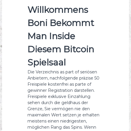
Willkommens
Boni Bekommt
Man Inside
Diesem Bitcoin
Spielsaal
Die Verzeichnis as part of seriösen
Anbietern, nachfolgende präzise 50
Freispiele kostenfrei as parte of
gewinner Registration darstellen.
Freispiele exklusive Einzahlung
sehen durch die geldhaus der
Grenze, Sie vermögen nie den
maximalen Wert setzen je erhalten
meistens einen niedrigesten,
möglichen Rang das Spins. Wenn