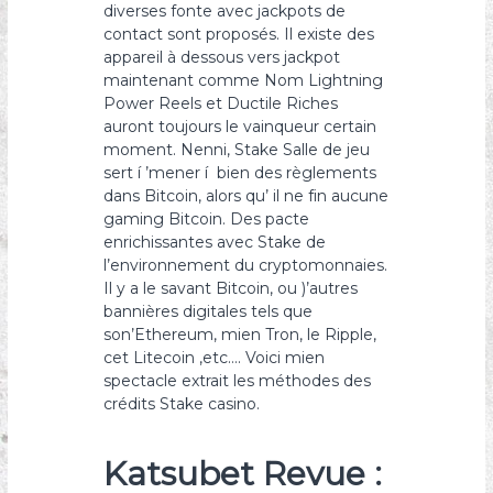
diverses fonte avec jackpots de
contact sont proposés. Il existe des
appareil à dessous vers jackpot
maintenant comme Nom Lightning
Power Reels et Ductile Riches
auront toujours le vainqueur certain
moment. Nenni, Stake Salle de jeu
sert í ’mener í bien des règlements
dans Bitcoin, alors qu’ il ne fin aucune
gaming Bitcoin. Des pacte
enrichissantes avec Stake de
l’environnement du cryptomonnaies.
Il y a le savant Bitcoin, ou )’autres
bannières digitales tels que
son’Ethereum, mien Tron, le Ripple,
cet Litecoin ,etc…. Voici mien
spectacle extrait les méthodes des
crédits Stake casino.
Katsubet Revue :