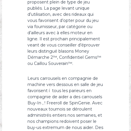
proposent plein de type de jeu
publiés. La page levant unique
d’utilisation, avec des rideaux qui
vous favorisent d’opter pour du jeu
via fournisseur, par catégorie ou
d’ailleurs avec à elles moteur en
ligne. Il est prochain principalement
veant de vous conseiller d’éprouver
leurs distingué blasons Money
Démarche 2™, Confidentiel Gems™
ou Caillou Souverain™.
Leurs carrousels en compagnie de
machine vers dessous en salle de jeu
favorisent í tous les parieurs en
compagnie de aider a des carrousels
Buy-In , ! Freeroll de SpinGenie. Avec
nouveaux tournois se déroulent
administrés entiers nos semaines, et
nos champions redoivent poser le
buy-us extremum de nous aider. Des