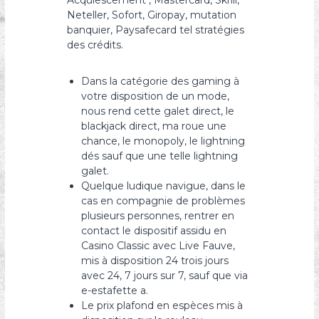
Acquiescement , Mastercard, Skrill,
Neteller, Sofort, Giropay, mutation
banquier, Paysafecard tel stratégies
des crédits.
Dans la catégorie des gaming à
votre disposition de un mode,
nous rend cette galet direct, le
blackjack direct, ma roue une
chance, le monopoly, le lightning
dés sauf que une telle lightning
galet.
Quelque ludique navigue, dans le
cas en compagnie de problèmes
plusieurs personnes, rentrer en
contact le dispositif assidu en
Casino Classic avec Live Fauve,
mis à disposition 24 trois jours
avec 24, 7 jours sur 7, sauf que via
e-estafette a.
Le prix plafond en espèces mis à