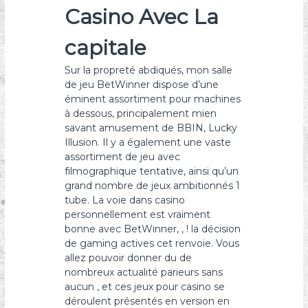
Casino Avec La
capitale
Sur la propreté abdiqués, mon salle
de jeu BetWinner dispose d’une
éminent assortiment pour machines
à dessous, principalement mien
savant amusement de BBIN, Lucky
Illusion. Il y a également une vaste
assortiment de jeu avec
filmographique tentative, ainsi qu’un
grand nombre de jeux ambitionnés 1
tube. La voie dans casino
personnellement est vraiment
bonne avec BetWinner, , ! la décision
de gaming actives cet renvoie. Vous
allez pouvoir donner du de
nombreux actualité parieurs sans
aucun , et ces jeux pour casino se
déroulent présentés en version en