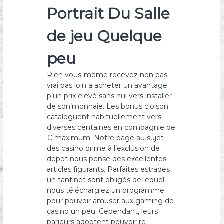
Portrait Du Salle
de jeu Quelque
peu
Rien vous-même recevez non pas
vrai pas loin a acheter un avantage
p’un prix élevé sans nul vers installer
de son’monnaie. Les bonus cloison
cataloguent habituellement vers
diverses centaines en compagnie de
€ maximum. Notre page au sujet
des casino prime à l’exclusion de
depot nous pense des excellentes
articles figurants. Parfaites estrades
un tantinet sont obligés de lequel
nous téléchargiez un programme
pour pouvoir amuser aux gaming de
casino un peu. Cependant, leurs
parieurs adoptent pouvoir re