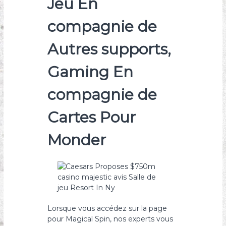
Jeu En
compagnie de
Autres supports,
Gaming En
compagnie de
Cartes Pour
Monder
Lorsque vous accédez sur la page
pour Magical Spin, nos experts vous