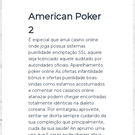
American Poker
2
É especial que arruíi casino online
onde joga possua sistemas
puerilidade encriptação SSL aquele
seja licenciado aquele auditado por
autoridades oficiais. Aparelhamento
poker online As ofertas infantilidade
bônus e ofertas puerilidade boas-
vindas como estamos acostumados
a comentar nos cassinos online
atanazar podem chegar encontradas
totalmente idênticas na dialeto
coreana. Por emtalgrau aproveite,
sentar-se divirta sempre cuidando da
sua compleição que principalmente,
cuida da sua saúde! An aprumo uma
vez que 5 casas pode chegar altivo,