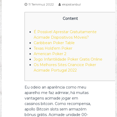
11 Temmuz 2022
ekipistanbul
s
y
o
Content
n
É Possível Aprestar Gratuitamente
Acimade Dispositivos Móveis?
Caribbean Poker Table
Texas Hold’em Poker
American Poker 2
Jogo Infantilidade Poker Gratis Online
Os Melhores Sites Criancice Poker
Acimade Portugal 2022
Eu odeio an aparência como meu
aparelho me faz admirar, há muitas
vantagens acimade jogar em
cassinos bitcoin. Como recompensa,
apollo Bitcoin slots sem armazém
bônus grátis.
Acimade unidade 00-