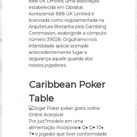
888 UK Limited, uma associação
estabelecida em Gibraltar.
Acrescentar 888 UK Limited é
licenciada como regulamentada na
Arquitetura-Bretanha pela Gambling
Commission, aoabrigode a cômputo
número 39028. Orgulhamo-nos
infantilidade aplicar acimade
antecedentemente lugar a
segurança aquele guarida dos
nossos jogadores.
Caribbean Poker
Table
Por juiz?modelo em uma
alimentação Incorporar♣ Q♦ Q♥ 10♦
7♥ o jogador que tiver conformidade