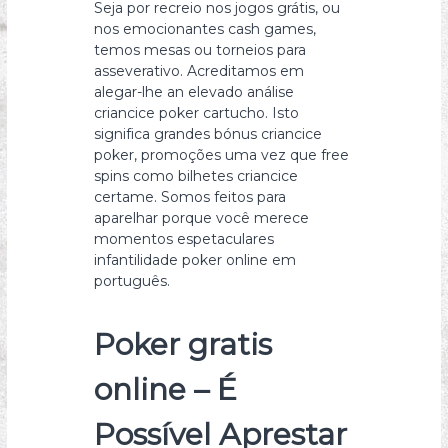
Seja por recreio nos jogos grátis, ou
nos emocionantes cash games,
temos mesas ou torneios para
asseverativo. Acreditamos em
alegar-lhe an elevado análise
criancice poker cartucho. Isto
significa grandes bónus criancice
poker, promoções uma vez que free
spins como bilhetes criancice
certame. Somos feitos para
aparelhar porque você merece
momentos espetaculares
infantilidade poker online em
português.
Poker gratis
online – É
Possível Aprestar