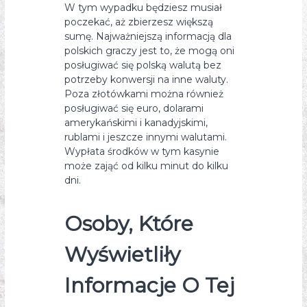
W tym wypadku będziesz musiał
poczekać, aż zbierzesz większą
sumę. Najważniejszą informacją dla
polskich graczy jest to, że mogą oni
posługiwać się polską walutą bez
potrzeby konwersji na inne waluty.
Poza złotówkami można również
posługiwać się euro, dolarami
amerykańskimi i kanadyjskimi,
rublami i jeszcze innymi walutami.
Wypłata środków w tym kasynie
może zająć od kilku minut do kilku
dni.
Osoby, Które
Wyświetliły
Informacje O Tej