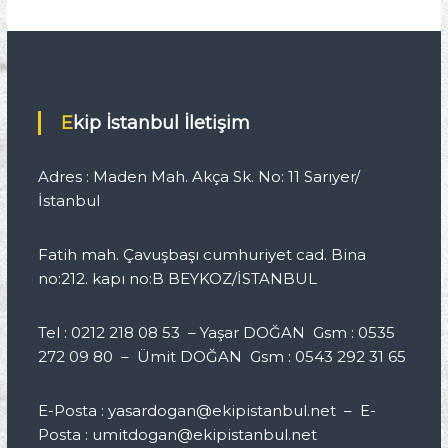
Ekip İstanbul İletişim
Adres : Maden Mah. Akça Sk. No: 11 Sarıyer/
İstanbul
Fatih mah. Çavuşbaşı cumhuriyet cad. Bina
no:212. kapı no:B BEYKOZ/İSTANBUL
Tel : 0212 218 08 53 – Yaşar DOĞAN Gsm : 0535
272 09 80 – Ümit DOĞAN Gsm : 0543 292 31 65
E-Posta : yasardogan@ekipistanbul.net – E-
Posta : umitdogan@ekipistanbul.net