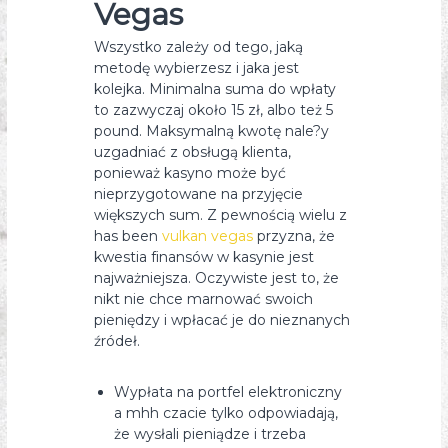
Vegas
Wszystko zależy od tego, jaką
metodę wybierzesz i jaka jest
kolejka. Minimalna suma do wpłaty
to zazwyczaj około 15 zł, albo też 5
pound. Maksymalną kwotę nale?y
uzgadniać z obsługą klienta,
ponieważ kasyno może być
nieprzygotowane na przyjęcie
większych sum. Z pewnością wielu z
has been
vulkan vegas
przyzna, że
kwestia finansów w kasynie jest
najważniejsza. Oczywiste jest to, że
nikt nie chce marnować swoich
pieniędzy i wpłacać je do nieznanych
źródeł.
Wypłata na portfel elektroniczny
a mhh czacie tylko odpowiadają,
że wysłali pieniądze i trzeba