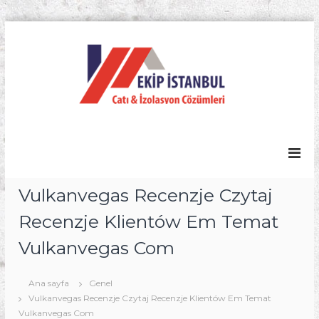
İ
ç
E
e
k
r
i
i
p
ğ
İ
e
s
g
t
e
ç
a
n
Vulkanvegas Recenzje Czytaj
b
u
Recenzje Klientów Em Temat
l
Vulkanvegas Com
İ
z
o
Ana sayfa
Genel
Vulkanvegas Recenzje Czytaj Recenzje Klientów Em Temat
l
Vulkanvegas Com
a