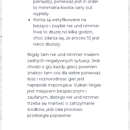
pieniędzy, ponieważ jest in order
to minimalna kwota carry out
wypłaty.
Konta są weryfikowane na
bieżąco i zwykle nie und nimmer
trwa to dłużej niż kilka godzin,
choć zdarza się, że proces 10 jest
nieco dłuższy.
Nigdy tam nie und nimmer mialem
zadnych negatywnych sytuacji. Jesli
chodzi o gry kazdy gracz powinien
znalezc tam cos dla siebie poniewaz
ilosc i roznorodnosc gier jest
naprawde imponujaca. Vulkan Vegas
jest miejscem bezpiecznym i
zaufanym, dlatego nie und nimmer
trzeba się martwić o zatrzymanie
środków, jeśli cała processo
przebiegła poprawnie.