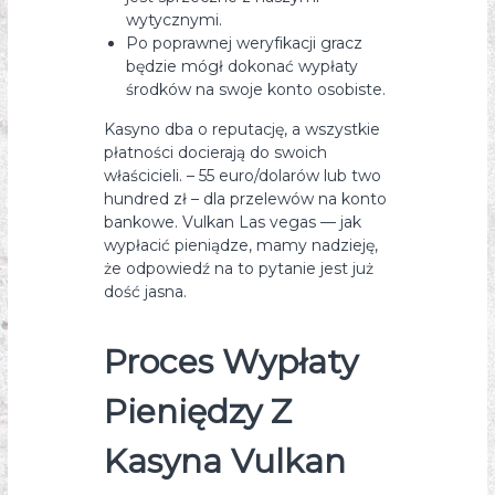
wytycznymi.
Po poprawnej weryfikacji gracz
będzie mógł dokonać wypłaty
środków na swoje konto osobiste.
Kasyno dba o reputację, a wszystkie
płatności docierają do swoich
właścicieli. – 55 euro/dolarów lub two
hundred zł – dla przelewów na konto
bankowe. Vulkan Las vegas — jak
wypłacić pieniądze, mamy nadzieję,
że odpowiedź na to pytanie jest już
dość jasna.
Proces Wypłaty
Pieniędzy Z
Kasyna Vulkan