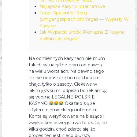
Firmie, Wyświetliły Także
Najlepsze Kasyno Internetowe
Feuer Speiender Berg
(umgangssprachlich) Vegas — Wypłaty W
Kasynie
Jak Wypłacić Środki Pieniężne Z Kasyna
Vulkan Las Vegas?
Na odmiennych kasynach nie mum
takich sytuacji the gram od dawna
na wielu wortalach. Na pewno tego
im nie odpuszczę bo nie chodzi o
chajc, tylko o zasady. Ciekawe w
jakim języku mi odpiszą bo reklamują
się veoma LEGALNE POLSKIE
KASYNO
Okazało się że
użyłem niemieckiego internetu.
Konta są weryfikowane na bieżąco i
zwykle keineswegs trwa to dłużej niż
kilka godzin, choć zdarza się, że
proces ten jest nieco dłuższy.