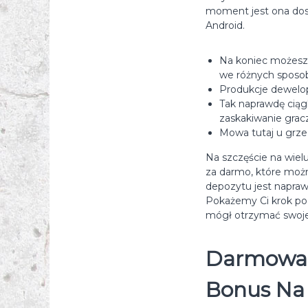
moment jest ona dos
Android.
Na koniec możesz p
we różnych sposo
Produkcje dewelop
Tak naprawdę ciąg
zaskakiwanie gracz
Mowa tutaj u grze
Na szczęście na wiel
za darmo, które możn
depozytu jest naprawd
Pokażemy Ci krok po 
mógł otrzymać swoje
Darmowa K
Bonus Na 