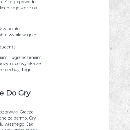
go. Z tego powodu
licencję jeszcze na
ż zabolało.
obre wyniki w grze
oducenta.
ami i ograniczeniami.
ozytu, co wynika ze
re cechują tego
e Do Gry
rozgrywki. Gracze
one za darmo. Gry
du własnego. Jak