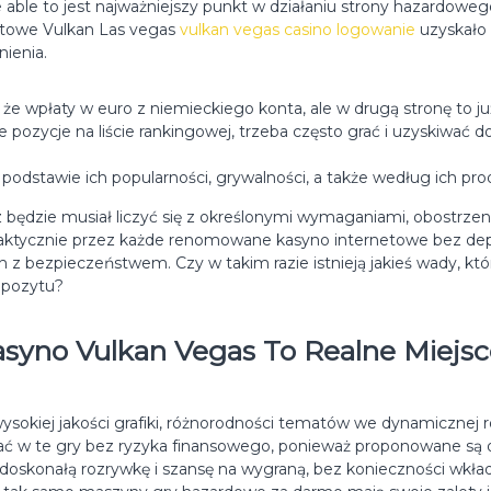
able to jest najważniejszy punkt w działaniu strony hazardowe
etowe Vulkan Las vegas
vulkan vegas casino logowanie
uzyskało 
ienia.
że wpłaty w euro z niemieckiego konta, ale w drugą stronę to ju
 pozycje na liście rankingowej, trzeba często grać i uzyskiwać d
 podstawie ich popularności, grywalności, a także według ich pr
 będzie musiał liczyć się z określonymi wymaganiami, obostrzeni
aktycznie przez każde renomowane kasyno internetowe bez dep
z bezpieczeństwem. Czy w takim razie istnieją jakieś wady, któ
epozytu?
syno Vulkan Vegas To Realne Miejsc
ysokiej jakości grafiki, różnorodności tematów we dynamicznej 
ać w te gry bez ryzyka finansowego, ponieważ proponowane są 
doskonałą rozrywkę i szansę na wygraną, bez konieczności wkła