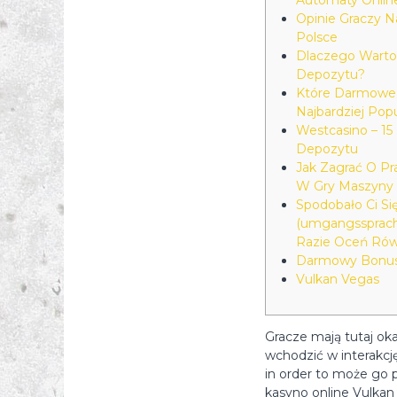
Automaty Onlin
Opinie Graczy 
Polsce
Dlaczego Warto
Depozytu?
Które Darmowe G
Najbardziej Pop
Westcasino – 1
Depozytu
Jak Zagrać O Pr
W Gry Maszyny
Spodobało Ci Si
(umgangssprach
Razie Oceń Rów
Darmowy Bonus
Vulkan Vegas
Gracze mają tutaj o
wchodzić w interakcję
in order to może go 
kasyno online Vulkan 