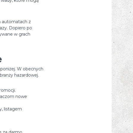
i wady, które mogą
m automatach z
azy. Dopiero po
tywane w grach
e
 poniżej. W obecnych
branży hazardowej.
romocji.
 graczom nowe
y, listagem
e za darmo.