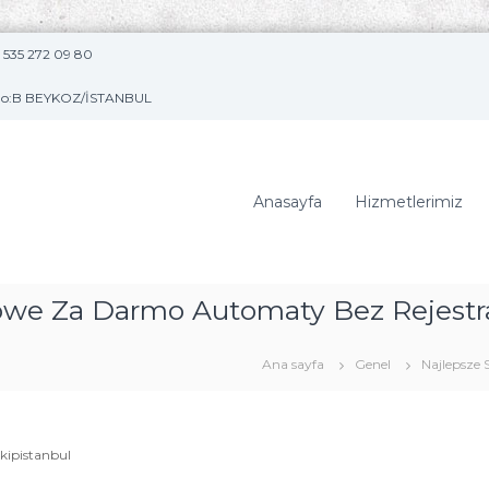
 535 272 09 80
ı no:B BEYKOZ/İSTANBUL
E
k
i
Anasayfa
Hizmetlerimiz
p
İ
s
t
owe Za Darmo Automaty Bez Rejestra
a
n
b
Ana sayfa
Genel
Najlepsze
u
l
İ
kipistanbul
z