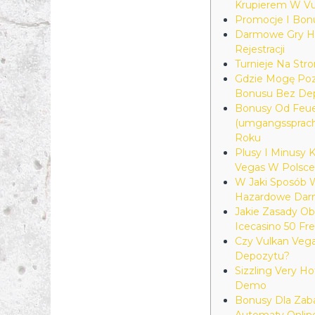
Krupierem W Vu
Promocje I Bon
Darmowe Gry H
Rejestracji
Turnieje Na Str
Gdzie Mogę Poz
Bonusu Bez De
Bonusy Od Feue
(umgangssprachl
Roku
Plusy I Minusy 
Vegas W Polsce
W Jaki Sposób W
Hazardowe Da
Jakie Zasady O
Icecasino 50 F
Czy Vulkan Veg
Depozytu?
Sizzling Very Ho
Demo
Bonusy Dla Zab