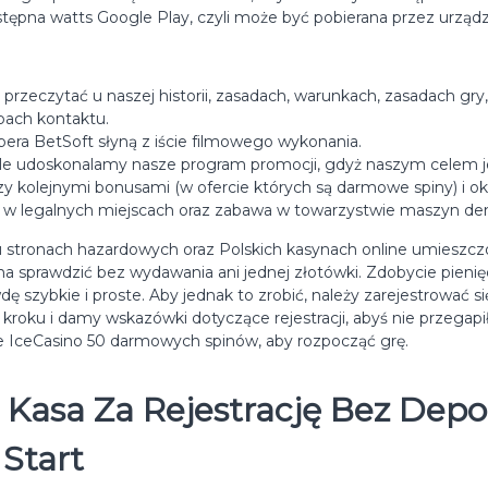
tępna watts Google Play, czyli może być pobierana przez urzą
rzeczytać u naszej historii, zasadach, warunkach, zasadach gry,
bach kontaktu.
era BetSoft słyną z iście filmowego wykonania.
le udoskonalamy nasze program promocji, gdyż naszym celem 
y kolejnymi bonusami (w ofercie których są darmowe spiny) i ok
 w legalnych miejscach oraz zabawa w towarzystwie maszyn de
u stronach hazardowych oraz Polskich kasynach online umieszc
a sprawdzić bez wydawania ani jednej złotówki. Zdobycie pienię
ę szybkie i proste. Aby jednak to zrobić, należy zarejestrować si
kroku i damy wskazówki dotyczące rejestracji, abyś nie przegapi
 IceCasino 50 darmowych spinów, aby rozpocząć grę.
asa Za Rejestrację Bez Depo
Start