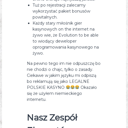
Tuż po rejestracji zalecamy
wykorzystać pakiet bonusów
powitalnych.
Każdy stary miłośnik gier
kasynowych on the internet na
żywo wie, że Evolution to be able
to wiodący deweloper
oprogramowania kasynowego na
żywo.
Na pewno tego im nie odpuszczę bo
nie chodzi o chajc, tylko o zasady.
Ciekawe w jakim języku mi odpiszą
bo reklamują się jako LEGALNE
POLSKIE KASYNO
Okazało
się że użyłem niemieckiego
internetu.
Nasz Zespół