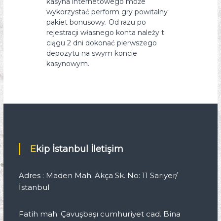
kasyna internetowego może
wykorzystać perform gry powitalny
pakiet bonusowy. Od razu po
rejestracji własnego konta należy t
ciągu 2 dni dokonać pierwszego
depozytu na swym koncie
kasynowym.
Ekip İstanbul İletişim
Adres : Maden Mah. Akça Sk. No: 11 Sarıyer/
İstanbul
Fatih mah. Çavuşbaşı cumhuriyet cad. Bina