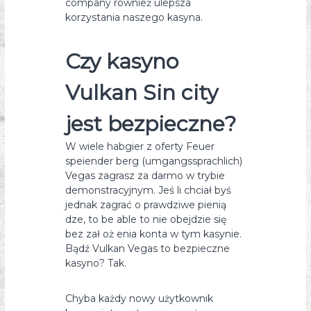
company również ulepsza
korzystania naszego kasyna.
Czy kasyno
Vulkan Sin city
jest bezpieczne?
W wiele habgier z oferty Feuer
speiender berg (umgangssprachlich)
Vegas zagrasz za darmo w trybie
demonstracyjnym. Jeś li chciał byś
jednak zagrać o prawdziwe pienią
dze, to be able to nie obejdzie się
bez zał oż enia konta w tym kasynie.
Bądź Vulkan Vegas to bezpieczne
kasyno? Tak.
Chyba każdy nowy użytkownik