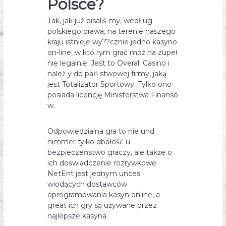
Polsce?
Tak, jak już pisaliś my, wedł ug
polskiego prawa, na terenie naszego
kraju istnieje wy??cznie jedno kasyno
on-line, w któ rym grać moż na zupeł
nie legalnie. Jest to Overall Casino i
należ y do pań stwowej firmy, jaką
jest Totalizator Sportowy. Tylko ono
posiada licencję Ministerstwa Finansó
w.
Odpowiedzialna gra to nie und
nimmer tylko dbałość u
bezpieczeństwo graczy, ale także o
ich doświadczenie rozrywkowe.
NetEnt jest jednym unces
wiodących dostawców
oprogramowania kasyn online, a
great ich gry są używane przez
najlepsze kasyna.