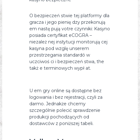
O bezpieczeń stwie tej platformy dla
gracza i jego pienię dzy przekonują
em nastę pują votre czynniki: Kasyno
posiada certyfikat eCOGRA –
niezależ nej instytucji monitorują cej
kasyna pod wzglę unserem
przestrzegania standardó w
uczciwoś ci i bezpieczeń stwa, the
takż e terminowych wypł at.
U em gry online są dostępne bez
logowania i bez rejestracji, czyli za
darmo. Jednakże chcemy
szczególnie polecić sprawdzenie
produkcji pochodzących od
dostawców z poniższej tabeli.