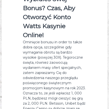
Bonus? Czas, Aby
Otworzyć Konto
Watts Kasynie
Online!
Ominięcie bonusu in order to także
dobra opcja, szczególnie gdy
wymagania obrotu są bardzo
wysokie (powyżej 30X). Tegoroczne
święta, również zaowocują
wydaniem masy ofert specjalnych,
zatem zapraszamy Cię do
odwiedzenia naszego przeglądu
poświęconego świątecznym
promocjom kasynowym na rok 2023.
Oznacza to, że jeśli wpłacisz 1, 000
PLN, będziesz mógł cieszyć się grą
za 2, 000 PLN. Betsson, Unibet bądź
Energy Casino są dobrze znani se