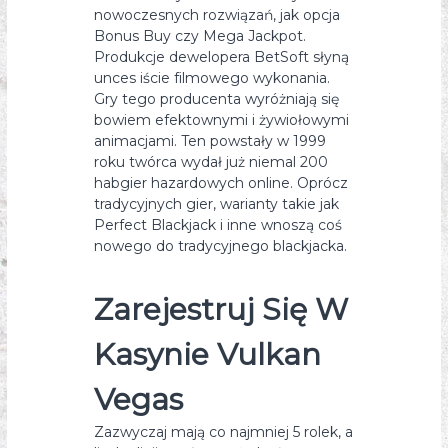
nowoczesnych rozwiązań, jak opcja
Bonus Buy czy Mega Jackpot.
Produkcje dewelopera BetSoft słyną
unces iście filmowego wykonania.
Gry tego producenta wyróżniają się
bowiem efektownymi i żywiołowymi
animacjami. Ten powstały w 1999
roku twórca wydał już niemal 200
habgier hazardowych online. Oprócz
tradycyjnych gier, warianty takie jak
Perfect Blackjack i inne wnoszą coś
nowego do tradycyjnego blackjacka.
Zarejestruj Się W
Kasynie Vulkan
Vegas
Zazwyczaj mają co najmniej 5 rolek, a