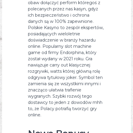
obaw dołączyć perform któregoś z
polecanych przez nas kasyn, gdyż
ich bezpieczeństwo i ochrona
danych są w 100% zapewnione.
Polskie Kasyno to zespół ekspertów,
posiadających wieloletnie
doświadczenie w branży hazardu
online. Popularny slot machine
game od firmy Endorphina, który
został wydany w 2021 roku. Gra
nawiązuje carry out klasycznej
rozgrywki, watts której główną rolę
odgrywa tytułowy joker. Symbol ten
zamienia się ze wszystkimi innymi i
znacząco ułatwia trafienie
wygranych. Szybki rozwój tego
dostawcy to jeden z dowodów mhh
to, że Polacy potrafią tworzyć gry
online.