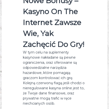
Nowe Bonusy –
Kasyno On The
Internet Zawsze
Wie, Yak
Zachęcić Do Gry!
W tym celu na suplementy
kasynowe nakładane są pewne
ograniczenia, oraz oferowane są
odpowiedzialne narzędzia
hazardowe, które pomagają
graczom kontrolować ich grę.
Kolejną czerwoną flagą jeśli chodzi o
nieregulowane kasyna online jest to,
że Twoje dane finansowe, oraz
prywatne mogą trafić w ręce
niechcianych osób.