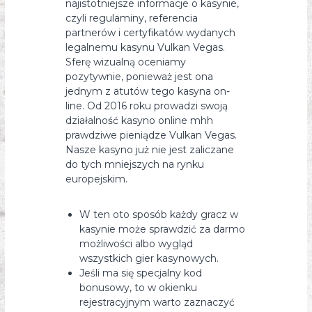
najistotniejsze informacje o kasynie,
czyli regulaminy, referencia
partnerów i certyfikatów wydanych
legalnemu kasynu Vulkan Vegas.
Sferę wizualną oceniamy
pozytywnie, ponieważ jest ona
jednym z atutów tego kasyna on-
line. Od 2016 roku prowadzi swoją
działalność kasyno online mhh
prawdziwe pieniądze Vulkan Vegas.
Nasze kasyno już nie jest zaliczane
do tych mniejszych na rynku
europejskim.
W ten oto sposób każdy gracz w
kasynie może sprawdzić za darmo
możliwości albo wygląd
wszystkich gier kasynowych.
Jeśli ma się specjalny kod
bonusowy, to w okienku
rejestracyjnym warto zaznaczyć