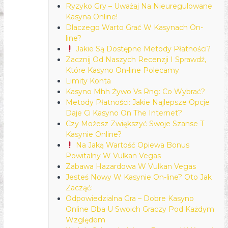
Ryzyko Gry – Uważaj Na Nieuregulowane
Kasyna Online!
Dlaczego Warto Grać W Kasynach On-
line?
Jakie Są Dostępne Metody Płatności?
Zacznij Od Naszych Recenzji I Sprawdź,
Które Kasyno On-line Polecamy
Limity Konta
Kasyno Mhh Żywo Vs Rng: Co Wybrać?
Metody Płatności: Jakie Najlepsze Opcje
Daje Ci Kasyno On The Internet?
Czy Możesz Zwiększyć Swoje Szanse T
Kasynie Online?
Na Jaką Wartość Opiewa Bonus
Powitalny W Vulkan Vegas
Zabawa Hazardowa W Vulkan Vegas
Jesteś Nowy W Kasynie On-line? Oto Jak
Zacząć:
Odpowiedzialna Gra – Dobre Kasyno
Online Dba U Swoich Graczy Pod Każdym
Względem