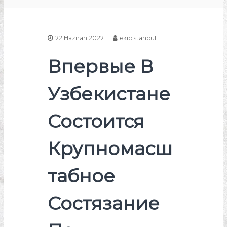
s
y
o
22 Haziran 2022
ekipistanbul
n
Впервые В
Узбекистане
Состоится
Крупномасш
табное
Состязание