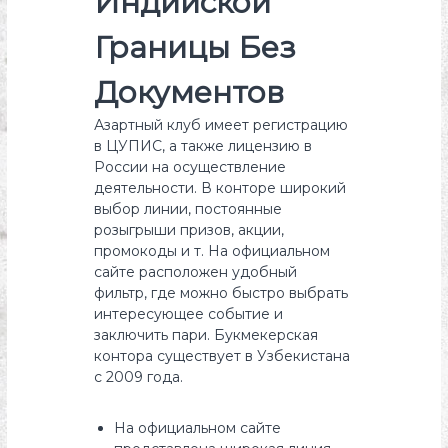
Индийской
Границы Без
Документов
Азартный клуб имеет регистрацию
в ЦУПИС, а также лицензию в
России на осуществление
деятельности. В конторе широкий
выбор линии, постоянные
розыгрыши призов, акции,
промокоды и т. На официальном
сайте расположен удобный
фильтр, где можно быстро выбрать
интересующее событие и
заключить пари. Букмекерская
контора существует в Узбекистана
с 2009 года.
На официальном сайте