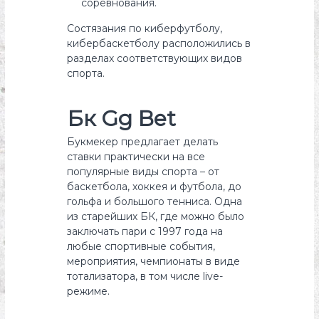
соревнования.
Состязания по киберфутболу,
кибербаскетболу расположились в
разделах соответствующих видов
спорта.
Бк Gg Bet
Букмекер предлагает делать
ставки практически на все
популярные виды спорта – от
баскетбола, хоккея и футбола, до
гольфа и большого тенниса. Одна
из старейших БК, где можно было
заключать пари с 1997 года на
любые спортивные события,
мероприятия, чемпионаты в виде
тотализатора, в том числе live-
режиме.