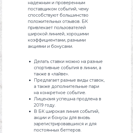
надежным и проверенным
поставщиком событий, чему
способствуют большинство
положительных отзывов. БК
привлекает пользователей
широкой линией, хорошими
коэффициентами, разными
акциями и бонусами.
Делать ставки можно на разные
спортивные события в линии, а
также в «лайве».
Предлагает разные виды ставок,
а также дополнительные пари
на конкретное событие.
Лицензия успешна продлена в
2019 году.
В БК широкая линия событий,
акции и бонусы для вновь
зарегистрировавшихся и для
постоянных беттеров.