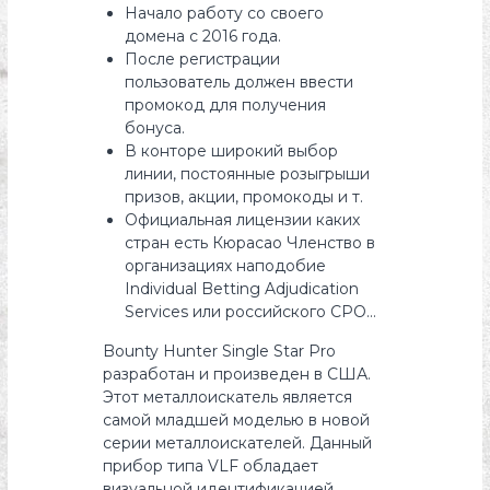
Начало работу со своего
домена с 2016 года.
После регистрации
пользователь должен ввести
промокод для получения
бонуса.
В конторе широкий выбор
линии, постоянные розыгрыши
призов, акции, промокоды и т.
Официальная лицензии каких
стран есть Кюрасао Членство в
организациях наподобие
Individual Betting Adjudication
Services или российского CPO…
Bounty Hunter Single Star Pro
разработан и произведен в США.
Этот металлоискатель является
самой младшей моделью в новой
серии металлоискателей. Данный
прибор типа VLF обладает
визуальной идентификацией…