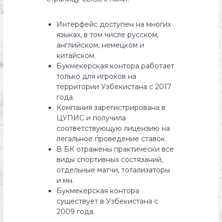
Интерфейс доступен на многих
языках, в том числе русском,
английском, немецком и
китайском.
Букмекерская контора работает
только для игроков на
территории Узбекистана с 2017
года.
Компания зарегистрирована в
ЦУПИС и получила
соответствующую лицензию на
легальное проведение ставок.
В БК отражены практически все
виды спортивных состязаний,
отдельные матчи, тотализаторы
и мн.
Букмекерская контора
существует в Узбекистана с
2009 года.