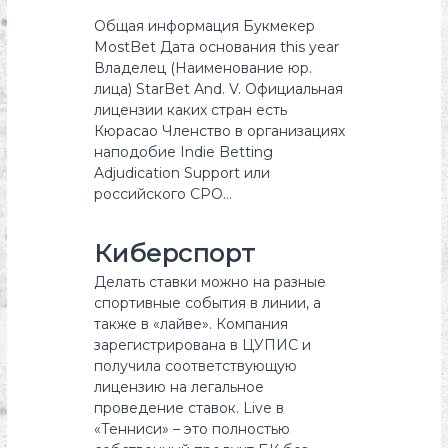
Общая информация Букмекер
MostBet Дата основания this year
Владелец (Наименование юр.
лица) StarBet And. V. Официальная
лицензии каких стран есть
Кюрасао Членство в организациях
наподобие Indie Betting
Adjudication Support или
российского CPO…
Киберспорт
Делать ставки можно на разные
спортивные события в линии, а
также в «лайве». Компания
зарегистрирована в ЦУПИС и
получила соответствующую
лицензию на легальное
проведение ставок. Live в
«Тенниси» – это полностью