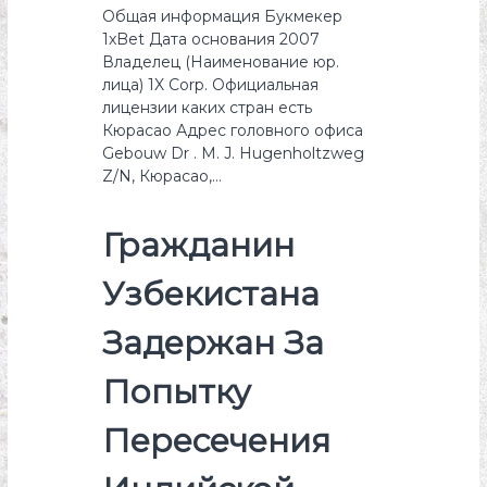
Общая информация Букмекер
1xBet Дата основания 2007
Владелец (Наименование юр.
лица) 1X Corp. Официальная
лицензии каких стран есть
Кюрасао Адрес головного офиса
Gebouw Dr . M. J. Hugenholtzweg
Z/N, Кюрасао,…
Гражданин
Узбекистана
Задержан За
Попытку
Пересечения