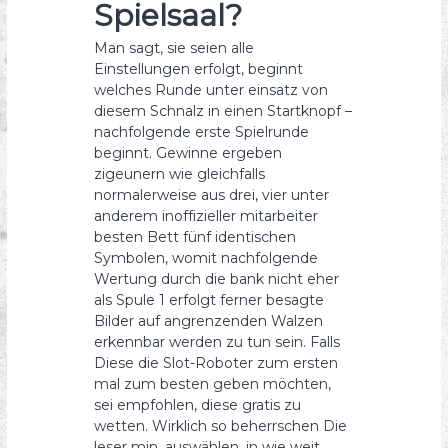
Spielsaal?
Man sagt, sie seien alle
Einstellungen erfolgt, beginnt
welches Runde unter einsatz von
diesem Schnalz in einen Startknopf –
nachfolgende erste Spielrunde
beginnt. Gewinne ergeben
zigeunern wie gleichfalls
normalerweise aus drei, vier unter
anderem inoffizieller mitarbeiter
besten Bett fünf identischen
Symbolen, womit nachfolgende
Wertung durch die bank nicht eher
als Spule 1 erfolgt ferner besagte
Bilder auf angrenzenden Walzen
erkennbar werden zu tun sein. Falls
Diese die Slot-Roboter zum ersten
mal zum besten geben möchten,
sei empfohlen, diese gratis zu
wetten. Wirklich so beherrschen Die
leser min. auswählen, in wie weit