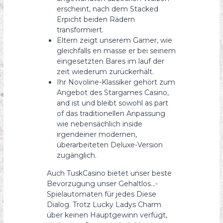
erscheint, nach dem Stacked
Erpicht beiden Rädern
transformiert.
Eltern zeigt unserem Gamer, wie
gleichfalls en masse er bei seinem
eingesetzten Bares im lauf der
zeit wiederum zurückerhält.
Ihr Novoline-Klassiker gehört zum
Angebot des Stargames Casino,
and ist und bleibt sowohl as part
of das traditionellen Anpassung
wie nebensächlich inside
irgendeiner modernen,
überarbeiteten Deluxe-Version
zugänglich.
Auch TuskCasino bietet unser beste
Bevorzugung unser Gehaltlos…-
Spielautomaten für jedes Diese
Dialog. Trotz Lucky Ladys Charm
über keinen Hauptgewinn verfügt,