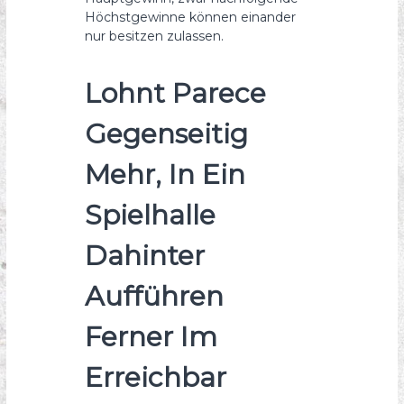
Höchstgewinne können einander
nur besitzen zulassen.
Lohnt Parece
Gegenseitig
Mehr, In Ein
Spielhalle
Dahinter
Aufführen
Ferner Im
Erreichbar