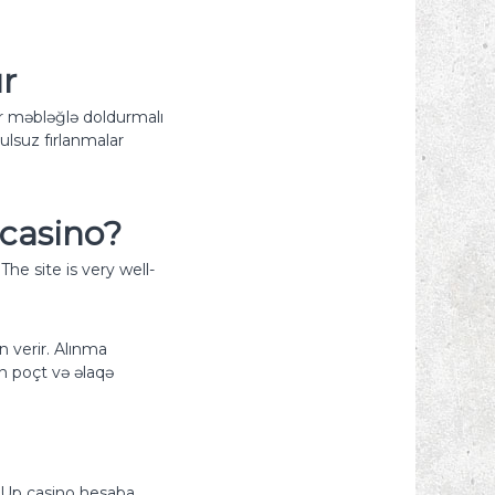
r
ir məbləğlə doldurmalı
ulsuz fırlanmalar
 casino?
he site is very well-
n verir. Alınma
n poçt və əlaqə
Up casino hesaba