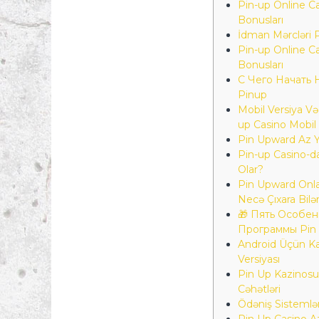
Pin-up Online C
Bonusları
İdman Mərcləri 
Pin-up Online C
Bonusları
С Чего Начать 
Pinup
Mobil Versiya Və
up Casino Mobil 
Pin Upward Az Y
Pin-up Casino-d
Olar?
Pin Upward Onla
Necə Çıxara Bil
🎁 Пять Особе
Программы Pin
Android Üçün Ka
Versiyası
Pin Up Kazinosu
Cəhətləri
Ödəniş Sistemlər