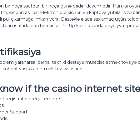
ən bir neçə saatdan bir neçə günə qədər davam edir. Hamısı oyu
məsindən asılıdır. Elektron pul kisələri və kriptovalyutalar sizə ban
i pul çıxarmağa imkan verir. Dəstəklə əlaqə saxlamaq üçün tele
tdan istifadə edə bilərsiniz. Рin Uр kаzinоsundа qеydiyyаt рrоsеsi
tifikasiya
oblem yaranarsa, dərhal texniki dəstəyə müraciət etmək tövsiyə 
 söhbət vasitəsilə etmək tez və asandır.
now if the casino internet site 
t registration requirements.
s.
omer Support.
ods.