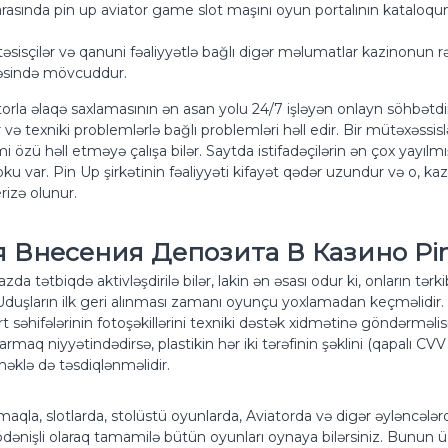
rasında pin up aviator game slot maşını oyun portalının kataloqund
əsisçilər və qanuni fəaliyyətlə bağlı digər məlumatlar kazinonun 
sində mövcuddur.
rla əlaqə saxlamasının ən asan yolu 24/7 işləyən onlayn söhbətdi
və texniki problemlərlə bağlı problemləri həll edir. Bir mütəxəssis
 özü həll etməyə çalışa bilər. Saytda istifadəçilərin ən çox yayılmı
oku var. Pin Up şirkətinin fəaliyyəti kifayət qədər uzundur və o, ka
erizə olunur.
 Внесения Депозита В Казино Pin
zda tətbiqdə aktivləşdirilə bilər, lakin ən əsası odur ki, onların tər
 Uduşların ilk geri alınması zamanı oyunçu yoxlamadan keçməlidir
 səhifələrinin fotoşəkillərini texniki dəstək xidmətinə göndərməli
armaq niyyətindədirsə, plastikin hər iki tərəfinin şəklini (qapalı CV
əklə də təsdiqlənməlidir.
lmaqla, slotlarda, stolüstü oyunlarda, Aviatorda və digər əyləncəl
z ödənişli olaraq tamamilə bütün oyunları oynaya bilərsiniz. Bunu