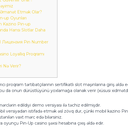
z Güvenilir Una??
əyimiz
 Əmanət Etmək Olar?
Pin-up Oyunları
 Kazino Pin-up
ında Hansı Slotlar Daha
И Лицензия Pin Number
sino Loyallıq Proqramı
i Nə Verir?
rıcı proqram tərtibatçılarının sertifikatlı slot maşınlarına giriş əldə 
, bu da onun dürüstlüyünü yoxlamağa olanak verir (xüsusi xidmətdə
ərclərin edildiyi demo versiyası ilə təchiz edilmişdir.
l versiyadan istifadə etmək əsl zövq dur, çünki mobil kazino Pin
stənilən vaxt mərc edə bilərsiniz.
 oyunçu Pin-Up casino şəxsi hesabına çıxış əldə edir.