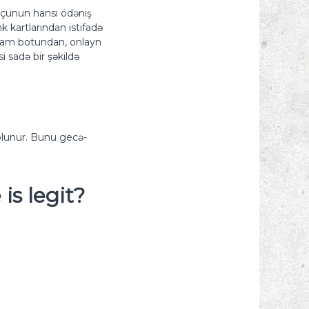
nçunun hansı ödəniş
k kartlarından istifadə
qram botundan, onlayn
 sаdə bir şəkildə
olunur. Bunu gecə-
is legit?