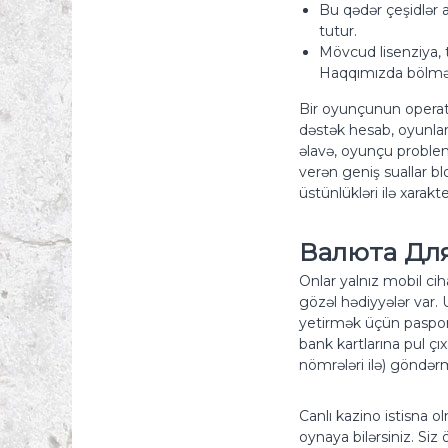
Bu qədər çeşidlər a
tutur.
Mövcud lisenziya, t
Haqqımızda bölmə
Bir oyunçunun operato
dəstək hesab, oyunlar 
əlavə, oyunçu problemi
verən geniş suallar bl
üstünlükləri ilə xarakt
Валюта Для
Onlar yalnız mobil ciha
gözəl hədiyyələr var.
yetirmək üçün pasport
bank kartlarına pul çıx
nömrələri ilə) göndərm
Canlı kazino istisna o
oynaya bilərsiniz. Si