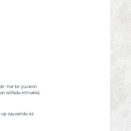
edir. Hər bir yuvanın
n istifadə etməklə).
-up sayəsində siz