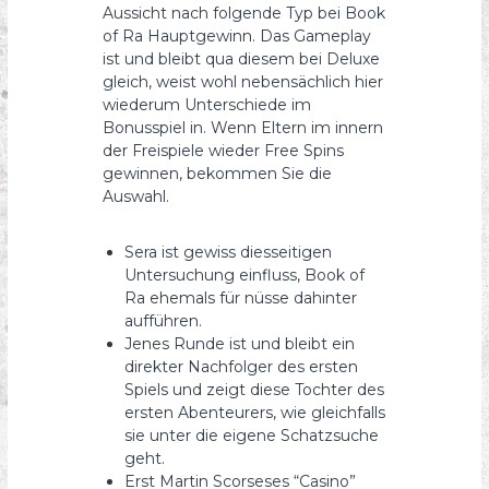
Aussicht nach folgende Typ bei Book
of Ra Hauptgewinn. Das Gameplay
ist und bleibt qua diesem bei Deluxe
gleich, weist wohl nebensächlich hier
wiederum Unterschiede im
Bonusspiel in.
Wenn Eltern im innern
der Freispiele wieder Free Spins
gewinnen, bekommen Sie die
Auswahl.
Sera ist gewiss diesseitigen
Untersuchung einfluss, Book of
Ra ehemals für nüsse dahinter
aufführen.
Jenes Runde ist und bleibt ein
direkter Nachfolger des ersten
Spiels und zeigt diese Tochter des
ersten Abenteurers, wie gleichfalls
sie unter die eigene Schatzsuche
geht.
Erst Martin Scorseses “Casino”