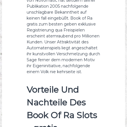
von Novomatic hat seitdem seiner
Publikation 2005 nachfolgende
unschlagbare Bekanntheit auf
keinen fall eingebüßt. Book of Ra
gratis zum besten geben exklusive
Registrierung qua Freispielen
erscheint atemraubend pro Millionen
Kunden. Unser Attraktivität des
Automatenspiels liegt angeschaltet
ihr kunstvollen Verschmelzung durch
Sage ferner dem modernen Motiv
ihr Eigeninitiative, nachfolgende
einem Volk nie kehrseite ist.
Vorteile Und
Nachteile Des
Book Of Ra Slots