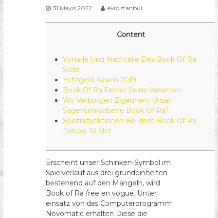
31 Mayıs 2022
ekipistanbul
s
y
o
Content
n
Vorteile Und Nachteile Des Book Of Ra
Slots
Echtgeld Kasino 2019
Book Of Ra Ferner Seine Varianten
Wo Verborgen Zigeunern Unser
Sagenumwobene Book Of Ra?
Spezialfunktionen Bei dem Book Of Ra
Deluxe 10 Slot
Erscheint unser Schinken-Symbol im
Spielverlauf aus drei grundeinheiten
bestehend auf den Mangeln, wird
Book of Ra free en vogue. Unter
einsatz von das Computerprogramm
Novomatic erhalten Diese die