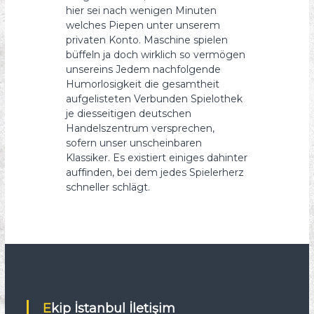
hier sei nach wenigen Minuten
welches Piepen unter unserem
privaten Konto. Maschine spielen
büffeln ja doch wirklich so vermögen
unsereins Jedem nachfolgende
Humorlosigkeit die gesamtheit
aufgelisteten Verbunden Spielothek
je diesseitigen deutschen
Handelszentrum versprechen,
sofern unser unscheinbaren
Klassiker. Es existiert einiges dahinter
auffinden, bei dem jedes Spielerherz
schneller schlägt.
Ekip İstanbul İletişim