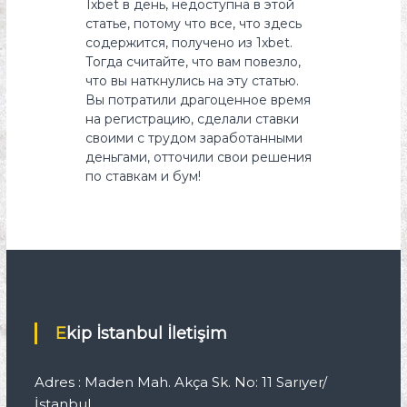
1xbet в день, недоступна в этой
статье, потому что все, что здесь
содержится, получено из 1xbet.
Тогда считайте, что вам повезло,
что вы наткнулись на эту статью.
Вы потратили драгоценное время
на регистрацию, сделали ставки
своими с трудом заработанными
деньгами, отточили свои решения
по ставкам и бум!
Ekip İstanbul İletişim
Adres : Maden Mah. Akça Sk. No: 11 Sarıyer/
İstanbul