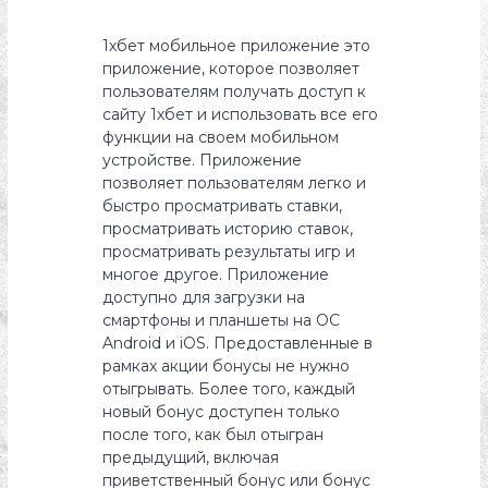
1хбет мобильное приложение это
приложение, которое позволяет
пользователям получать доступ к
сайту 1хбет и использовать все его
функции на своем мобильном
устройстве. Приложение
позволяет пользователям легко и
быстро просматривать ставки,
просматривать историю ставок,
просматривать результаты игр и
многое другое. Приложение
доступно для загрузки на
смартфоны и планшеты на ОС
Android и iOS. Предоставленные в
рамках акции бонусы не нужно
отыгрывать. Более того, каждый
новый бонус доступен только
после того, как был отыгран
предыдущий, включая
приветственный бонус или бонус