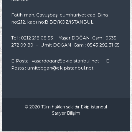
Fatih mah. Çavuşbaşı cumhuriyet cad. Bina
no:212. kapı no:B BEYKOZ/İSTANBUL
Tel : 0212 218 08 53 – Yaşar DOĞAN Gsm : 0535
272 09 80 – Ümit DOĞAN Gsm : 0543 292 31 65
E-Posta : yasardogan@ekipistanbul.net – E-
Posta : umitdogan@ekipistanbul.net
© 2020 Tüm hakları saklıdır Ekip İstanbul
Sarıyer Bilişim