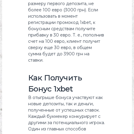
размеру первого депозита, не
более 100 евро (3000 грн). Если
использовать в момент
регистрации промокод 1xbet, к
бонусным средствам получите
прибавку в 30 евро. Т. е., пополнив
счет на 100 евро, клиент получит
сверху еще 30 евро, в общем
сумма будет до 3900 грн на
ставки.
Как Получить
Бонус 1xbet
В отыгрыше бонуса участвуют как
новые депозиты, так и деньги,
полученные от успешных ставок.
Каждый букмекер конкурирует с
другими за потенциального игрока.
Один из главных способов