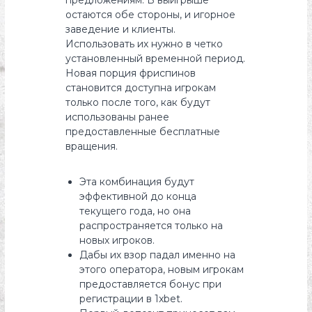
предложениям. В выигрыше
остаются обе стороны, и игорное
заведение и клиенты.
Использовать их нужно в четко
установленный временной период.
Новая порция фриспинов
становится доступна игрокам
только после того, как будут
использованы ранее
предоставленные бесплатные
вращения.
Эта комбинация будут
эффективной до конца
текущего года, но она
распространяется только на
новых игроков.
Дабы их взор падал именно на
этого оператора, новым игрокам
предоставляется бонус при
регистрации в 1xbet.