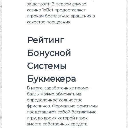
за депозит. В первом случае
казино 1xBet предоставляет
игрокам бесплатные вращения в
качестве поощрения.
Рейтинг
Бонусной
Системы
Букмекера
В итоге, заработанные промо-
баллы можно обменять на
определенное количество
фриспинов. Формально фриспины
представляют собой бесплатную
игру, во время которой игрок
вместо собственных средств