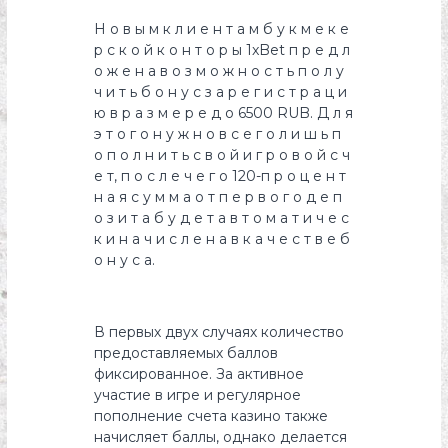
Н о в ы м к л и е н т а м б у к м е к е
р с к о й к о н т о р ы 1xBet п р е д л
о ж е н а в о з м о ж н о с т ь п о л у
ч и т ь б о н у с з а р е г и с т р а ц и
ю в р а з м е р е д о 6500 RUB. Д л я
э т о г о н у ж н о в с е г о л и ш ь п
о п о л н и т ь с в о й и г р о в о й с ч
е т, п о с л е ч е г о 120-п р о ц е н т
н а я с у м м а о т п е р в о г о д е п
о з и т а б у д е т а в т о м а т и ч е с
к и н а ч и с л е н а в к а ч е с т в е б
о н у с а.
В первых двух случаях количество
предоставляемых баллов
фиксированное. За активное
участие в игре и регулярное
пополнение счета казино также
начисляет баллы, однако делается