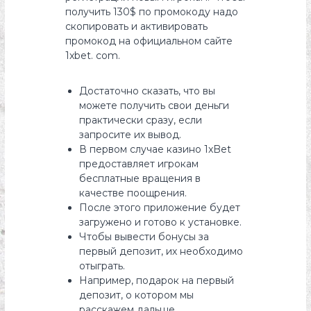
получить 130$ по промокоду надо
скопировать и активировать
промокод на официальном сайте
1xbet. com.
Достаточно сказать, что вы
можете получить свои деньги
практически сразу, если
запросите их вывод.
В первом случае казино 1xBet
предоставляет игрокам
бесплатные вращения в
качестве поощрения.
После этого приложение будет
загружено и готово к установке.
Чтобы вывести бонусы за
первый депозит, их необходимо
отыграть.
Например, подарок на первый
депозит, о котором мы
расскажем дальше.