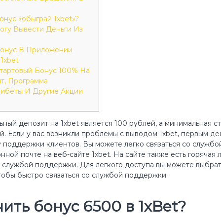
онус «обыграй 1xbet»?
огу Вывести Деньги Из
Бонус В Приложении
1xbet
Стартовый Бонус 100% На
т, Программа
рибеты И Другие Акции
ный депозит на 1xbet является 100 рублей, а минимальная ст
й. Если у вас возникли проблемы с выводом 1xbet, первым д
у поддержки клиентов. Вы можете легко связаться со служб
нной почте на веб-сайте 1xbet. На сайте также есть горячая 
о службой поддержки. Для легкого доступа вы можете выбра
чтобы быстро связаться со службой поддержки.
ить бонус 6500 в 1xBet?