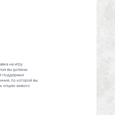
авка на игру
елом вы должны
ой поддержки
линия, по которой вы
ть опцию живого