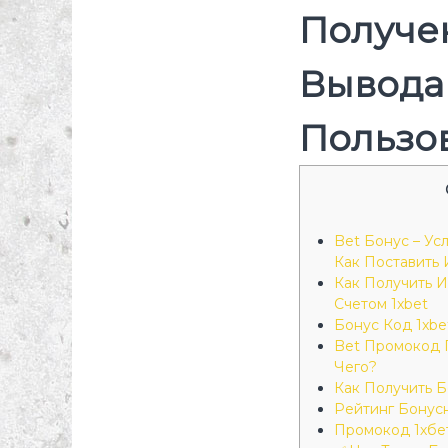
Получе
Вывода
Пользо
Bet Бонус – Ус
Как Поставить 
Как Получить И
Счетом 1xbet
Бонус Код 1xbe
Bet Промокод 
Чего?
Как Получить Б
Рейтинг Бонус
Промокод 1хбе