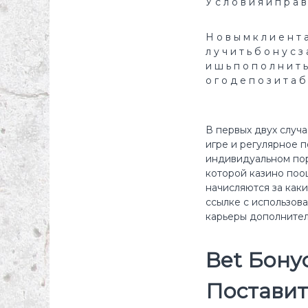
У с л о в и я и п р а в
Н о в ы м к л и е н т а
л у ч и т ь б о н у с з
и ш ь п о п о л н и т ь
о г о д е п о з и т а б 
В первых двух случ
игре и регулярное п
индивидуальном пор
которой казино поо
начисляются за как
ссылке с использов
карьеры дополните
Bet Бону
Поставит