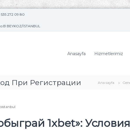
 535 272 09 80
ı no:B BEYKOZ/İSTANBUL
E
k
i
Anasayfa
Hizmetlerimiz
p
İ
s
t
код При Регистрации
a
Ana sayfa
Gen
n
b
u
pistanbul
l
İ
обыграй 1xbet»: Услови
z