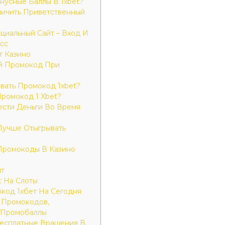
нусные Баллы В 1xbet?
ичить Приветственный
ициальный Сайт – Вход И
сс
т Казино
й Промокод При
вать Промокод 1xbet?
Промокод 1 Xbet?
сти Деньги Во Время
Лучше Отыгрывать
Промокоды В Казино
т
t На Слоты
код 1хбет На Сегодня
 Промокодов,
 Промобаллы
Бесплатные Вращения В