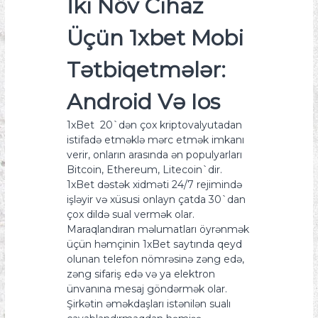
İki Növ Cihaz
Üçün 1xbet Mobi
Tətbiqetmələr:
Android Və Ios
1xBet 20`dən çox kriptovalyutadan
istifadə etməklə mərc etmək imkanı
verir, onların arasında ən populyarları
Bitcoin, Ethereum, Litecoin`dir.
1xBet dəstək xidməti 24/7 rejimində
işləyir və xüsusi onlayn çatda 30`dan
çox dildə sual vermək olar.
Maraqlandıran məlumatları öyrənmək
üçün həmçinin 1xBet saytında qeyd
olunan telefon nömrəsinə zəng edə,
zəng sifariş edə və ya elektron
ünvanına mesaj göndərmək olar.
Şirkətin əməkdaşları istənilən sualı