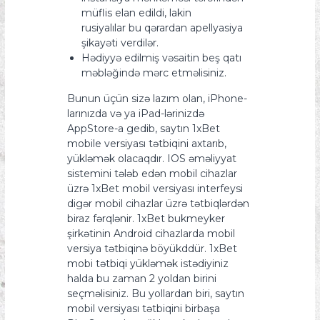
müflis elan edildi, lakin
rusiyalılar bu qərardan apellyasiya
şikayəti verdilər.
Hədiyyə еdilmiş vəsаitin bеş qаtı
məbləğində mərс еtməlisiniz.
Bunun üçün sizə lazım olan, iPhone-
larınızda və ya iPad-lərinizdə
AppStore-a gedib, saytın 1xBet
mobile versiyası tətbiqini axtarıb,
yükləmək olacaqdır. IOS əməliyyat
sistemini tələb edən mobil cihazlar
üzrə 1xBet mobil versiyası interfeysi
digər mobil cihazlar üzrə tətbiqlərdən
biraz fərqlənir. 1xBet bukmeyker
şirkətinin Android cihazlarda mobil
versiya tətbiqinə böyükddür. 1xBet
mobi tətbiqi yükləmək istədiyiniz
halda bu zaman 2 yoldan birini
seçməlisiniz. Bu yollardan biri, saytın
mobil versiyası tətbiqini birbaşa