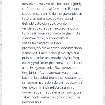
dəstəklənməsi və platformanın geniş
istifadə olunan platformadır. Bunun
səbəbi insanların özlərinə güvəndikləri
tətbiqləri daha çox yükləmələridir.
Əslində tətbiqləri yükləyənlərin
yarıdan çoxu etibar faktoruna görə
tətbiqetmələri seçməyə başlayır. Bu
o deməkdir ki, bu proqramlar
vasitəsilə təqdim olunan
promosyonlara əl atma şansınız daha
yüksəkdir. Lakin ödənişli versiyalarla
pulsuz olanlar arasındakı böyük fərq,
əksəriyyəti üçün promosyon kodlarını
ala bilməyəcəksiniz. Bu, bonuslardan
heç birinin faydalarından və ya əsas
kazino ilə added bonus xal qazanmaq
şansından istifadə edə bilməyəcəyiniz
deməkdir. [newline]Bu casino ilə
oynamaqdan faydalana bilmək üçün
1xbet mobi daha çox promo koduna
baxmalısınız.