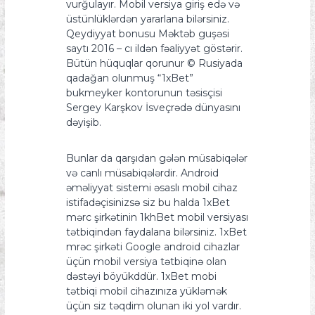
vurğulayır. Mobil versiya giriş edə və
üstünlüklərdən yararlana bilərsiniz.
Qeydiyyat bonusu Məktəb guşəsi
saytı 2016 – cı ildən fəaliyyət göstərir.
Bütün hüquqlar qorunur © Rusiyada
qadağan olunmuş “1xBet”
bukmeyker kontorunun təsisçisi
Sergey Karşkov İsveçrədə dünyasını
dəyişib.
Bunlar da qarşıdan gələn müsabiqələr
və canlı müsabiqələrdir. Android
əməliyyat sistemi əsaslı mobil cihaz
istifadəçisinizsə siz bu halda 1xBet
mərc şirkətinin 1khBet mobil versiyası
tətbiqindən faydalana bilərsiniz. 1xBet
mrəc şirkəti Google android cihazlar
üçün mobil versiya tətbiqinə olan
dəstəyi böyükddür. 1xBet mobi
tətbiqi mobil cihazınıza yükləmək
üçün siz təqdim olunan iki yol vardır.