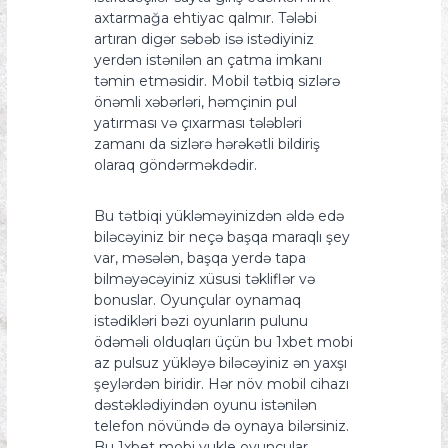
axtarmağa ehtiyac qalmır. Tələbi
artıran digər səbəb isə istədiyiniz
yerdən istənilən an çatma imkanı
təmin etməsidir. Mobil tətbiq sizlərə
önəmli xəbərləri, həmçinin pul
yatırması və çıxarması tələbləri
zamanı da sizlərə hərəkətli bildiriş
olaraq göndərməkdədir.
Bu tətbiqi yükləməyinizdən əldə edə
biləcəyiniz bir neçə başqa maraqlı şey
var, məsələn, başqa yerdə tapa
bilməyəcəyiniz xüsusi təkliflər və
bonuslar. Oyunçular oynamaq
istədikləri bəzi oyunların pulunu
ödəməli olduqları üçün bu 1xbet mobi
az pulsuz yükləyə biləcəyiniz ən yaxşı
şeylərdən biridir. Hər növ mobil cihazı
dəstəklədiyindən oyunu istənilən
telefon növündə də oynaya bilərsiniz.
Bu 1xbet mobi yukle oyunçular,