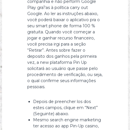
companhia e não perform Google
Play gra?as à política carry out
Google. Ao ler as instruções abaixo,
você poderá baixar o aplicativo pra o
seu smart phone de forma 100 %
gratuita. Quando você começar a
jogar e ganhar recurso financeiro,
você precisa irgi para a seção
“Retirar”. Antes sobre fazer o
deposito dos ganhos pela primeira
vez, a new plataforma Pin Up
solicitará ao usuário que passe pelo
procedimento de verificação, ou seja,
o qual confirme seus informações
pessoais.
Depois de preencher los dos
estes campos, clique em “Next”
(Seguinte) abaixo.
Mesmo search engine marketing
ter acesso ao app Pin-Up casino,