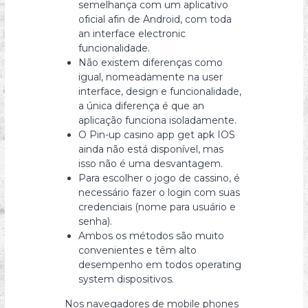
semelhança com um aplicativo
oficial afin de Android, com toda
an interface electronic
funcionalidade.
Não existem diferenças como
igual, nomeadamente na user
interface, design e funcionalidade,
a única diferença é que an
aplicação funciona isoladamente.
O Pin-up casino app get apk IOS
ainda não está disponível, mas
isso não é uma desvantagem.
Para escolher o jogo de cassino, é
necessário fazer o login com suas
credenciais (nome para usuário e
senha).
Ambos os métodos são muito
convenientes e têm alto
desempenho em todos operating
system dispositivos.
Nos navegadores de mobile phones