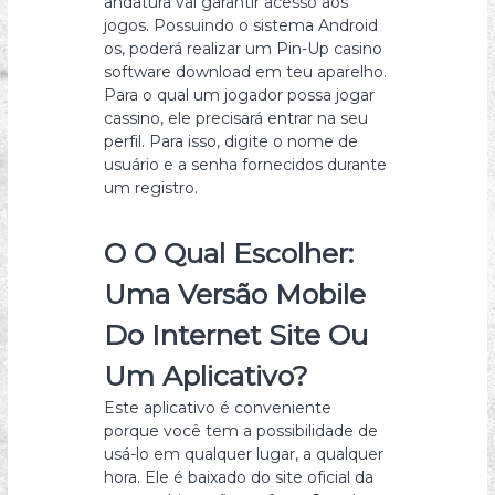
andatura vai garantir acesso aos
jogos. Possuindo o sistema Android
os, poderá realizar um Pin-Up casino
software download em teu aparelho.
Para o qual um jogador possa jogar
cassino, ele precisará entrar na seu
perfil. Para isso, digite o nome de
usuário e a senha fornecidos durante
um registro.
O O Qual Escolher:
Uma Versão Mobile
Do Internet Site Ou
Um Aplicativo?
Este aplicativo é conveniente
porque você tem a possibilidade de
usá-lo em qualquer lugar, a qualquer
hora. Ele é baixado do site oficial da