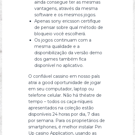
ainda consegue ter as mesmas
vantagens, através da mesma
software e os mesmos jogos.
Apenas sony ericsson certifique
de pensar sobre qual método de
bloqueio você escolherá.
Os jogos continuam com a
mesma qualidade e a
disponibilização da versão demo
dos games também fica
disponível no aplicativo.
O confiável cassino em nosso país
atrai a good oportunidade de jogar
em seu computador, laptop ou
telefone celular. Não há théatre de
tempo – todos os caça-níqueis
apresentados na coleção estão
disponíveis 24 horas por dia, 7 dias
por semana. Para os proprietários de
smartphones, é melhor instalar Pin
Up casino Application, usando as