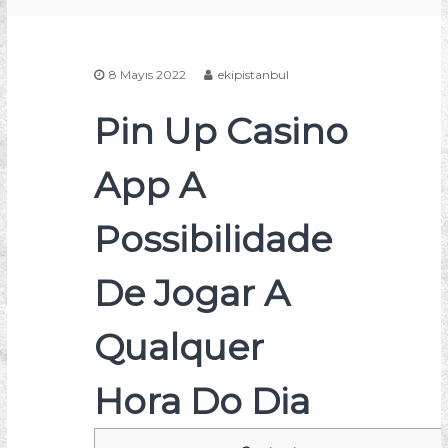
s
y
o
8 Mayıs 2022
ekipistanbul
n
Pin Up Casino
App A
Possibilidade
De Jogar A
Qualquer
Hora Do Dia