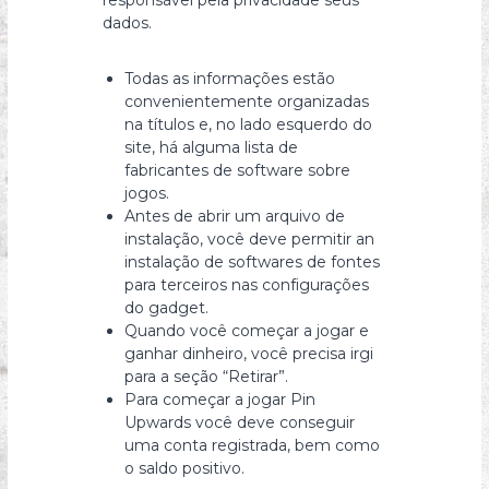
responsável pela privacidade seus
dados.
Todas as informações estão
convenientemente organizadas
na títulos e, no lado esquerdo do
site, há alguma lista de
fabricantes de software sobre
jogos.
Antes de abrir um arquivo de
instalação, você deve permitir an
instalação de softwares de fontes
para terceiros nas configurações
do gadget.
Quando você começar a jogar e
ganhar dinheiro, você precisa irgi
para a seção “Retirar”.
Para começar a jogar Pin
Upwards você deve conseguir
uma conta registrada, bem como
o saldo positivo.