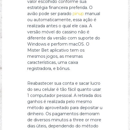
valor escolhido conforme sua
estratégia financeira preferida. O
avião pode ser parado
pinup
manual
ou automaticamente, essa ação é
realizada antes o qual ele caia. A
versão móvel do cassino não é
diferente da versão com suporte do
Windows e perform macOS. O
Mister Bet aplicativo tem os
mesmos jogos, as mesmas
características, uma caixa
registradora, e bônus.
Reabastecer sua conta e sacar lucro
do seu celular é tão fácil quanto usar
1 computador pessoal. A retirada dos
ganhos é realizada pelo mesmo
método aproveitado para depositar u
dinheiro. Os pagamentos demoram
de diversos minutos a three or more
dias úteis, dependendo do método