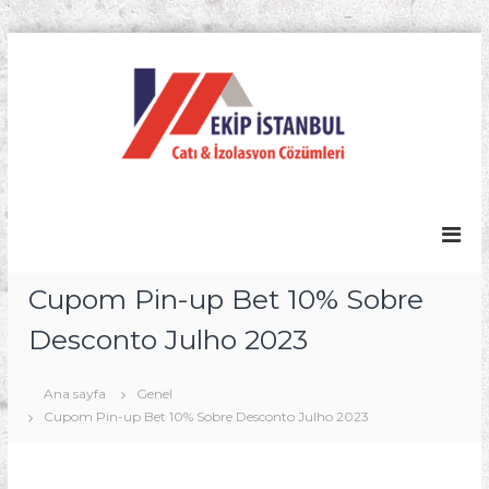
İ
ç
E
e
k
r
i
i
p
ğ
İ
e
s
g
t
e
ç
a
n
Cupom Pin-up Bet 10% Sobre
b
u
Desconto Julho 2023
l
İ
Ana sayfa
Genel
z
Cupom Pin-up Bet 10% Sobre Desconto Julho 2023
o
l
a