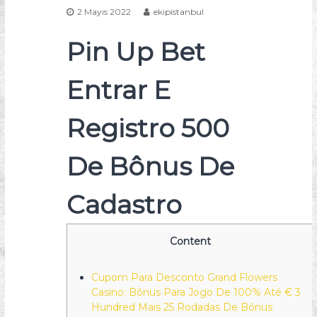
2 Mayıs 2022
ekipistanbul
s
y
Pin Up Bet
o
n
Entrar E
Registro 500
De Bônus De
Cadastro
Content
Cupom Para Desconto Grand Flowers
Casino: Bônus Para Jogo De 100% Até € 3
Hundred Mais 25 Rodadas De Bônus