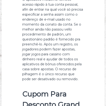
acesso rápido à tua conta pessoal,
afin de entrar na qual você só precisa
especificar a senha assim como o
endereço de e-mail usado no
momento da conato da conta. Se o
melhor ainda não passou vello
procedimento de padrón, um
questionário padrão é fornecido pra
preenchê-lo. Após um registro, os
jogadores podem fazer apostas,
jogar jogos para cassino com
dinheiro real e ayudar de todos os
aplicativos de bônus oferecidos pela
casa sobre apostas. O recurso de
pilhagem é o único recurso que
pode ser desativado ou removido.
Cupom Para
Desconto Grand