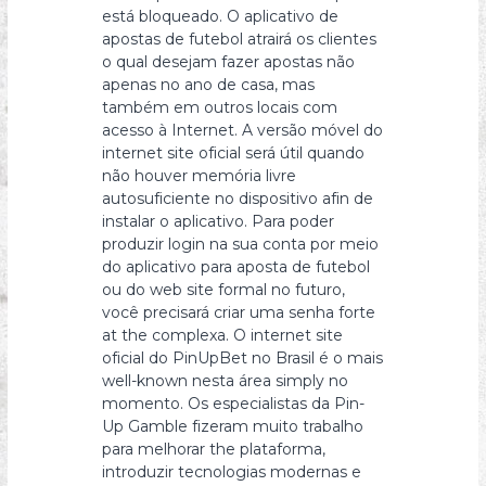
está bloqueado. O aplicativo de
apostas de futebol atrairá os clientes
o qual desejam fazer apostas não
apenas no ano de casa, mas
também em outros locais com
acesso à Internet. A versão móvel do
internet site oficial será útil quando
não houver memória livre
autosuficiente no dispositivo afin de
instalar o aplicativo. Para poder
produzir login na sua conta por meio
do aplicativo para aposta de futebol
ou do web site formal no futuro,
você precisará criar uma senha forte
at the complexa. O internet site
oficial do PinUpBet no Brasil é o mais
well-known nesta área simply no
momento. Os especialistas da Pin-
Up Gamble fizeram muito trabalho
para melhorar the plataforma,
introduzir tecnologias modernas e