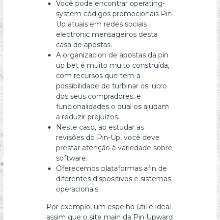
Você pode encontrar operating-
system códigos promocionais Pin
Up atuais em redes sociais
electronic mensageiros desta
casa de apostas.
A organizacion de apostas da pin
up bet é muito muito construída,
com recursos que tem a
possibilidade de turbinar os lucro
dos seus compradores, e
funcionalidades o qual os ajudam
a reduzir prejuízos.
Neste caso, ao estudar as
revisões do Pin-Up, você deve
prestar atenção à variedade sobre
software.
Oferecemos plataformas afin de
diferentes dispositivos e sistemas
operacionais.
Por exemplo, um espelho útil é ideal
assim que o site main da Pin Upward