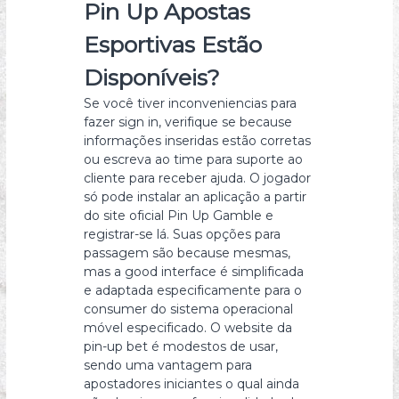
Pin Up Apostas
Esportivas Estão
Disponíveis?
Se você tiver inconveniencias para
fazer sign in, verifique se because
informações inseridas estão corretas
ou escreva ao time para suporte ao
cliente para receber ajuda. O jogador
só pode instalar an aplicação a partir
do site oficial Pin Up Gamble e
registrar-se lá. Suas opções para
passagem são because mesmas,
mas a good interface é simplificada
e adaptada especificamente para o
consumer do sistema operacional
móvel especificado. O website da
pin-up bet é modestos de usar,
sendo uma vantagem para
apostadores iniciantes o qual ainda