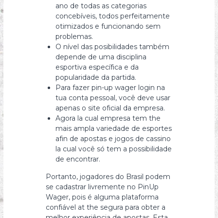
ano de todas as categorias
concebíveis, todos perfeitamente
otimizados e funcionando sem
problemas.
O nível das posibilidades também
depende de uma disciplina
esportiva específica e da
popularidade da partida.
Para fazer pin-up wager login na
tua conta pessoal, você deve usar
apenas o site oficial da empresa.
Agora la cual empresa tem the
mais ampla variedade de esportes
afin de apostas e jogos de cassino
la cual você só tem a possibilidade
de encontrar.
Portanto, jogadores do Brasil podem
se cadastrar livremente no PinUp
Wager, pois é alguma plataforma
confiável at the segura para obter a
melhor experiência de apostas. Esta