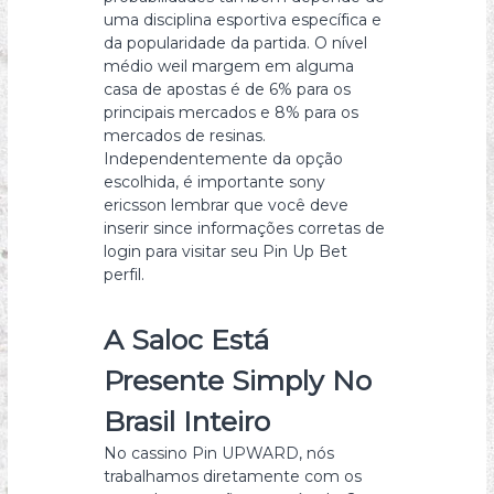
uma disciplina esportiva específica e
da popularidade da partida. O nível
médio weil margem em alguma
casa de apostas é de 6% para os
principais mercados e 8% para os
mercados de resinas.
Independentemente da opção
escolhida, é importante sony
ericsson lembrar que você deve
inserir since informações corretas de
login para visitar seu Pin Up Bet
perfil.
A Saloc Está
Presente Simply No
Brasil Inteiro
No cassino Pin UPWARD, nós
trabalhamos diretamente com os