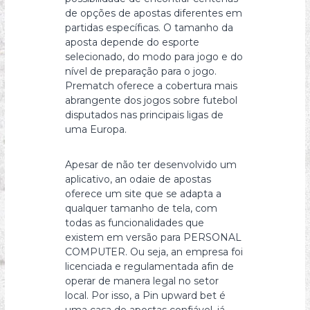
de opções de apostas diferentes em
partidas específicas. O tamanho da
aposta depende do esporte
selecionado, do modo para jogo e do
nível de preparação para o jogo.
Prematch oferece a cobertura mais
abrangente dos jogos sobre futebol
disputados nas principais ligas de
uma Europa.
Apesar de não ter desenvolvido um
aplicativo, an odaie de apostas
oferece um site que se adapta a
qualquer tamanho de tela, com
todas as funcionalidades que
existem em versão para PERSONAL
COMPUTER. Ou seja, an empresa foi
licenciada e regulamentada afin de
operar de manera legal no setor
local. Por isso, a Pin upward bet é