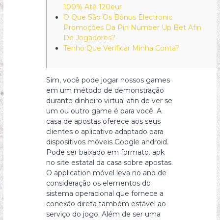
100% Até 120eur
O Que São Os Bônus Electronic
Promoções Da Pin Number Up Bet Afin
De Jogadores?
Tenho Que Verificar Minha Conta?
Sim, você pode jogar nossos games
em um método de demonstração
durante dinheiro virtual afin de ver se
um ou outro game é para você. A
casa de apostas oferece aos seus
clientes o aplicativo adaptado para
dispositivos móveis Google android.
Pode ser baixado em formato. apk
no site estatal da casa sobre apostas.
O application móvel leva no ano de
consideração os elementos do
sistema operacional que fornece a
conexão direta também estável ao
serviço do jogo. Além de ser uma