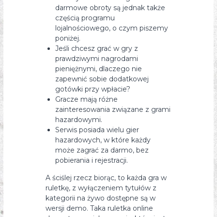
darmowe obroty są jednak także
częścią programu
lojalnościowego, o czym piszemy
poniżej.
Jeśli chcesz grać w gry z
prawdziwymi nagrodami
pieniężnymi, dlaczego nie
zapewnić sobie dodatkowej
gotówki przy wpłacie?
Gracze mają różne
zainteresowania związane z grami
hazardowymi.
Serwis posiada wielu gier
hazardowych, w które każdy
może zagrać za darmo, bez
pobierania i rejestracji.
A ściślej rzecz biorąc, to każda gra w
ruletkę, z wyłączeniem tytułów z
kategorii na żywo dostępne są w
wersji demo. Taka ruletka online