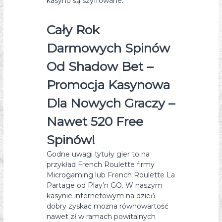
kasyno są szyfrowane.
Cały Rok
Darmowych Spinów
Od Shadow Bet –
Promocja Kasynowa
Dla Nowych Graczy –
Nawet 520 Free
Spinów!
Godne uwagi tytuły gier to na
przykład French Roulette firmy
Microgaming lub French Roulette La
Partage od Play’n GO. W naszym
kasynie internetowym na dzień
dobry zyskać można równowartość
nawet zł w ramach powitalnych