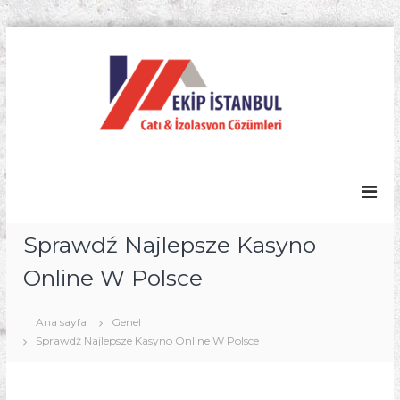
İ
ç
E
e
k
r
i
i
p
ğ
İ
e
s
g
t
e
ç
a
n
Sprawdź Najlepsze Kasyno
b
u
Online W Polsce
l
İ
Ana sayfa
Genel
z
Sprawdź Najlepsze Kasyno Online W Polsce
o
l
a