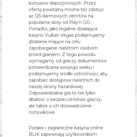
bonusów depozytowych. Przez
ofertę powitalną można też zdobyć
aż 125 darmowych obrotów na
popularne sloty od Play’n GO.
Ponadto, jako legalnie działające
kasyno Vulkan Vegas podejmujemy
działania mające na celu
zapobieganie nieletnim osobom
przed graniem. Z tego powodu
wymagamy od graczy dokumentów
potwierdzania swojego wieku i
podejmujemy środki ostrożności, aby
zapobiec dostępowi nieletnich do
naszej strony hazardowej.
Odpowiedzialna gra to nie tylko
dbałość o bezpieczeństwo graczy,
ale także o ich doświadczenie
rozrywkowe.
Polskie i zagraniczne kasyna online
BLIK zapewniają użytkownikom