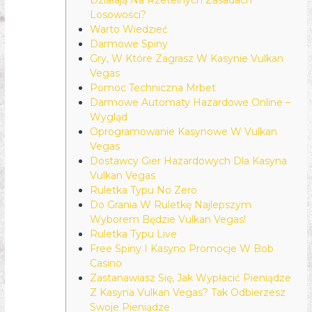
Działają Na Rzetelnych Zasadach
Losowości?
Warto Wiedzieć
Darmowe Spiny
Gry, W Które Zagrasz W Kasynie Vulkan
Vegas
Pomoc Techniczna Mrbet
Darmowe Automaty Hazardowe Online –
Wygląd
Oprogramowanie Kasynowe W Vulkan
Vegas
Dostawcy Gier Hazardowych Dla Kasyna
Vulkan Vegas
Ruletka Typu No Zero
Do Grania W Ruletkę Najlepszym
Wyborem Będzie Vulkan Vegas!
Ruletka Typu Live
Free Spiny I Kasyno Promocje W Bob
Casino
Zastanawiasz Się, Jak Wypłacić Pieniądze
Z Kasyna Vulkan Vegas? Tak Odbierzesz
Swoje Pieniądze