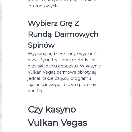
internetowych.
Wybierz Grę Z
Rundą Darmowych
Spinów
Wygraną będziesz mógł wypłacić
przy użyciu tej samej metody, co
przy składaniu depozytu. W kasynie
Vulkan Vegas darmowe obroty są
jednak także częścią programu
lojalnościowego, o czym piszemy
poniżej.
Czy kasyno
Vulkan Vegas