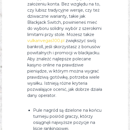
założeniu konta. Bez względu na to,
czy lubisz tradycyjne wersje, czy też
dziwaczne warianty, takie jak
Blackjack Switch, powinieneś mieć
do wyboru solidny wybór z szerokimi
limitami przy stole. Możesz także
vulkanvegas100.pl
zwiększyć swój
bankroll, jeśli skorzystasz z bonusów
powitalnych i promocji w blackjacku.
Aby znaleźć najlepsze polecane
kasyno online na prawdziwe
pieniądze, w którym można wygrać
prawdziwą gotówkę, potrzeba wiele
wysiłku. Istnieją różne kryteria
pozwalające ocenić, jak dobrze działa
dany operator.
Pule nagród są dzielone na końcu
turnieju pośród graczy, którzy
osiągnęli najwyższe pozycje na
liście rankingowej.