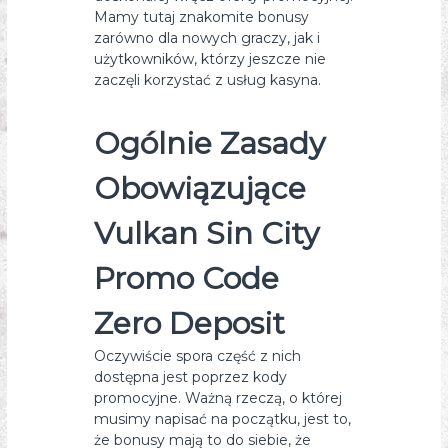
Mamy tutaj znakomite bonusy
zarówno dla nowych graczy, jak i
użytkowników, którzy jeszcze nie
zaczęli korzystać z usług kasyna.
Ogólnie Zasady
Obowiązujące
Vulkan Sin City
Promo Code
Zero Deposit
Oczywiście spora część z nich
dostępna jest poprzez kody
promocyjne. Ważną rzeczą, o której
musimy napisać na początku, jest to,
że bonusy mają to do siebie, że