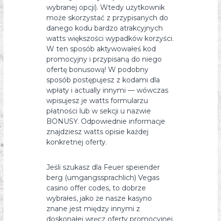
wybranej opcji). Wtedy użytkownik
może skorzystać z przypisanych do
danego kodu bardzo atrakcyjnych
watts większości wypadków korzyści.
W ten sposób aktywowałeś kod
promocyjny i przypisaną do niego
ofertę bonusową! W podobny
sposób postępujesz z kodami dla
wpłaty i actually innymi — wówczas
wpisujesz je watts formularzu
płatności lub w sekcji u nazwie
BONUSY. Odpowiednie informacje
znajdziesz watts opisie każdej
konkretnej oferty.
Jeśli szukasz dla Feuer speiender
berg (umgangssprachlich) Vegas
casino offer codes, to dobrze
wybrałeś, jako że nasze kasyno
znane jest między innymi z
doskonałej wręcz oferty promocyjnej.