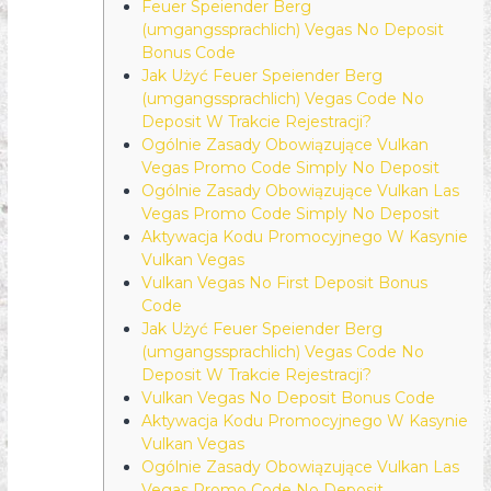
Feuer Speiender Berg
(umgangssprachlich) Vegas No Deposit
Bonus Code
Jak Użyć Feuer Speiender Berg
(umgangssprachlich) Vegas Code No
Deposit W Trakcie Rejestracji?
Ogólnie Zasady Obowiązujące Vulkan
Vegas Promo Code Simply No Deposit
Ogólnie Zasady Obowiązujące Vulkan Las
Vegas Promo Code Simply No Deposit
Aktywacja Kodu Promocyjnego W Kasynie
Vulkan Vegas
Vulkan Vegas No First Deposit Bonus
Code
Jak Użyć Feuer Speiender Berg
(umgangssprachlich) Vegas Code No
Deposit W Trakcie Rejestracji?
Vulkan Vegas No Deposit Bonus Code
Aktywacja Kodu Promocyjnego W Kasynie
Vulkan Vegas
Ogólnie Zasady Obowiązujące Vulkan Las
Vegas Promo Code No Deposit