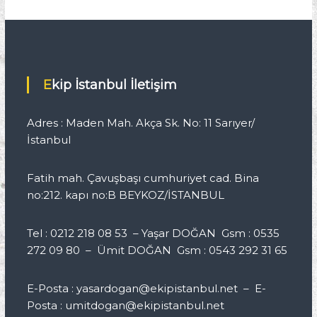
Ekip İstanbul İletişim
Adres : Maden Mah. Akça Sk. No: 11 Sarıyer/
İstanbul
Fatih mah. Çavuşbaşı cumhuriyet cad. Bina
no:212. kapı no:B BEYKOZ/İSTANBUL
Tel : 0212 218 08 53 – Yaşar DOĞAN Gsm : 0535
272 09 80 – Ümit DOĞAN Gsm : 0543 292 31 65
E-Posta : yasardogan@ekipistanbul.net – E-
Posta : umitdogan@ekipistanbul.net