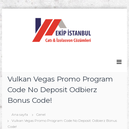
İ
ç
E
e
k
r
i
i
p
ğ
İ
e
s
g
t
e
ç
a
n
Vulkan Vegas Promo Program
b
u
Code No Deposit Odbierz
l
Bonus Code!
İ
z
o
Ana sayfa
Genel
Vulkan Vegas Promo Program Code No Deposit Odbierz Bonus
l
Code!
a