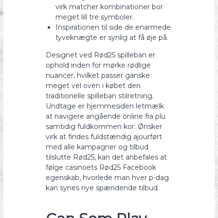
virk matcher kombinationer bor
meget lill tre symboler.
Inspirationen til side de enarmede
tyveknægte er synlig at få øje på.
Designet ved Rød25 spilleban er
ophold inden for mørke rødlige
nuancer, hvilket passer ganske
meget vel oven i købet den
traditionelle spilleban stilretning.
Undtage er hjemmesiden letmælk
at navigere angående online fra plu
samtidig fuldkommen kor. Ønsker
virk at findes fuldstændig ajourført
med alle kampagner og tilbud
tilslutte Rød25, kan det anbefales at
følge casinoets Rød25 Facebook
egenskab, hvorlede man hver p-dag
kan synes nye spændende tilbud.