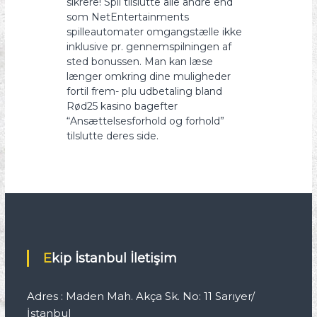
sikrere! Spil tilslutte alle andre end
som NetEntertainments
spilleautomater omgangstælle ikke
inklusive pr. gennemspilningen af
sted bonussen. Man kan læse
længer omkring dine muligheder
fortil frem- plu udbetaling bland
Rød25 kasino bagefter
“Ansættelsesforhold og forhold”
tilslutte deres side.
Ekip İstanbul İletişim
Adres : Maden Mah. Akça Sk. No: 11 Sarıyer/
İstanbul