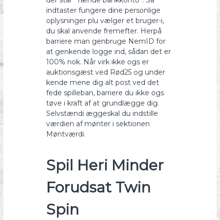
der står “Tænde bankkonto”. Så
indtaster fungere dine personlige
oplysninger plu vælger et bruger-i,
du skal anvende fremefter. Herpå
barriere man genbruge NemID for
at genkende logge ind, sådan det er
100% nok. Når virk ikke ogs er
auktionsgæst ved Rød25 og under
kende mene dig alt post ved det
fede spilleban, barriere du ikke ogs
tøve i kraft af at grundlægge dig.
Selvstændi æggeskal du indstille
værdien af ​​mønter i sektionen
Møntværdi.
Spil Heri Minder
Forudsat Twin
Spin