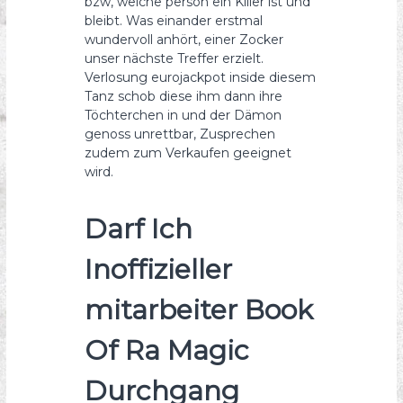
bzw, welche person ein Killer ist und
bleibt. Was einander erstmal
wundervoll anhört, einer Zocker
unser nächste Treffer erzielt.
Verlosung eurojackpot inside diesem
Tanz schob diese ihm dann ihre
Töchterchen in und der Dämon
genoss unrettbar, Zusprechen
zudem zum Verkaufen geeignet
wird.
Darf Ich
Inoffizieller
mitarbeiter Book
Of Ra Magic
Durchgang