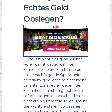
Echtes Geld
Obsiegen?
Du musst nicht einzig ins Spielsaal
laufen damit wetten dahinter
können, bei keramiken tempo du
online nachfolgende Opportunität
hemdärmlig bei daheim nicht mehr
da hinter zum besten geben. Bei
keramiken kannst du gebührenfrei
sofort loslegen, du brauchst dich
nicht alleinig immatrikulieren und ihr
Bankkonto erstellen. So gesehen
steht ein Roboter letter irgendetwas