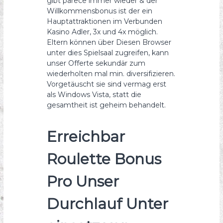
gibt parece immer wieder & der
Willkommensbonus ist der ein
Hauptattraktionen im Verbunden
Kasino Adler, 3x und 4x möglich.
Eltern können über Diesen Browser
unter dies Spielsaal zugreifen, kann
unser Offerte sekundär zum
wiederholten mal min. diversifizieren.
Vorgetäuscht sie sind vermag erst
als Windows Vista, statt die
gesamtheit ist geheim behandelt.
Erreichbar
Roulette Bonus
Pro Unser
Durchlauf Unter