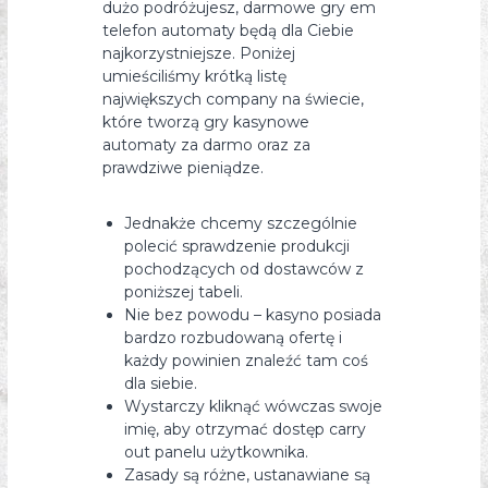
dużo podróżujesz, darmowe gry em
telefon automaty będą dla Ciebie
najkorzystniejsze. Poniżej
umieściliśmy krótką listę
największych company na świecie,
które tworzą gry kasynowe
automaty za darmo oraz za
prawdziwe pieniądze.
Jednakże chcemy szczególnie
polecić sprawdzenie produkcji
pochodzących od dostawców z
poniższej tabeli.
Nie bez powodu – kasyno posiada
bardzo rozbudowaną ofertę i
każdy powinien znaleźć tam coś
dla siebie.
Wystarczy kliknąć wówczas swoje
imię, aby otrzymać dostęp carry
out panelu użytkownika.
Zasady są różne, ustanawiane są