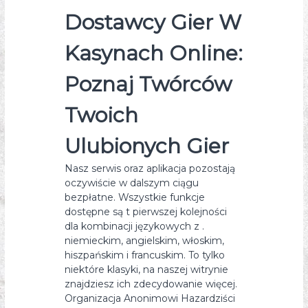
Dostawcy Gier W
Kasynach Online:
Poznaj Twórców
Twoich
Ulubionych Gier
Nasz serwis oraz aplikacja pozostają
oczywiście w dalszym ciągu
bezpłatne. Wszystkie funkcje
dostępne są t pierwszej kolejności
dla kombinacji językowych z .
niemieckim, angielskim, włoskim,
hiszpańskim i francuskim. To tylko
niektóre klasyki, na naszej witrynie
znajdziesz ich zdecydowanie więcej.
Organizacja Anonimowi Hazardziści