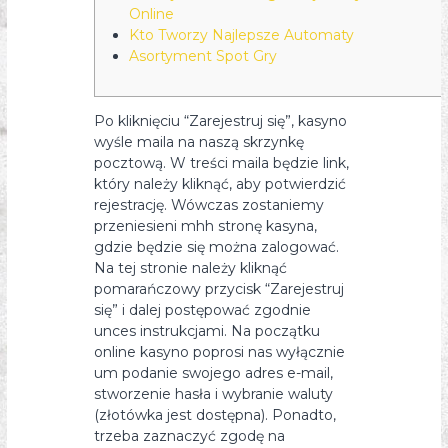
Online
Kto Tworzy Najlepsze Automaty
Asortyment Spot Gry
Po kliknięciu “Zarejestruj się”, kasyno
wyśle maila na naszą skrzynkę
pocztową. W treści maila będzie link,
który należy kliknąć, aby potwierdzić
rejestrację. Wówczas zostaniemy
przeniesieni mhh stronę kasyna,
gdzie będzie się można zalogować.
Na tej stronie należy kliknąć
pomarańczowy przycisk “Zarejestruj
się” i dalej postępować zgodnie
unces instrukcjami. Na początku
online kasyno poprosi nas wyłącznie
um podanie swojego adres e-mail,
stworzenie hasła i wybranie waluty
(złotówka jest dostępna). Ponadto,
trzeba zaznaczyć zgodę na