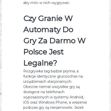
aby móc w nich wygrywać.
Czy Granie W
Automaty Do
Gry Za Darmo W
Polsce Jest
Legalne?
Rozgrywka tag będzie płynna, a
funkcje identyczne grunzochse na
urządzeniach stacjonarnych.
Obecnie niemal wszystkie gry są
dostępne na telefonach
wyposażonych w systemy Android,
iOS oraz Windows Phone, a wrażenia
podczas gry są niesamowite. Jeżeli