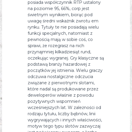
posiada współczynnik RTP ustalony
na poziomie 95, 66%, corp jest
świetnym wynikiem, biorąc pod
uwagę średni wskaźnik zwrotu em
rynku. Tytuły te nie posiadają wielu
funkcji specjalnych, natomiast z
pewnością mają w sobie coś, co
sprawi, że rozegrasz na nich
przynajmniej kilkadziesiąt rund,
oczekując wygranej. Gry klasyczne są
podstawą branży hazardowej z
początków jej istnienia. Wielu graczy
odczuwa nostalgiczne odczucia
związane z pierwotnymi slotami,
które nadal są produkowane przez
deweloperów właśnie z powodu
pozytywnych wspomnień
wcześniejszych lat. W zależności od
rodzaju tytułu, liczby bębnów, linii
wygrywających i innych właściwości,
motyw tego typu slotów zazwyczaj