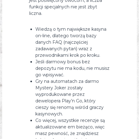
jest poświęcony owocom, a liczba
funkcji specjalnych nie jest zbyt
liczna.
Wiedzą o tym największe kasyna
on-line, dlatego tworzą bazy
danych FAQ (najczęściej
zadawanych pytań) wraz z
przewodnikami krok po kroku.
Jeśli darmowy bonus bez
depozytu nie ma kodu, nie musisz
go wpisywać.
Gry na automatach za darmo
Mystery Joker zostały
wyprodukowane przez
dewelopera Play’n Go, który
cieszy się renomą wśród graczy
kasynowych.
Co więcej, wszystkie recenzje są
aktualizowane em bieżąco, więc
masz pewność, że znajdziesz