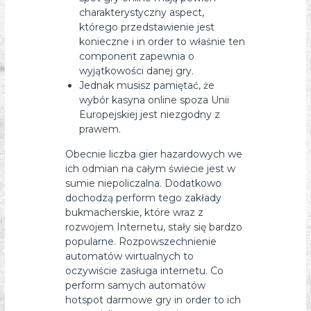
charakterystyczny aspect,
którego przedstawienie jest
konieczne i in order to właśnie ten
component zapewnia o
wyjątkowości danej gry.
Jednak musisz pamiętać, że
wybór kasyna online spoza Unii
Europejskiej jest niezgodny z
prawem.
Obecnie liczba gier hazardowych we
ich odmian na całym świecie jest w
sumie niepoliczalna. Dodatkowo
dochodzą perform tego zakłady
bukmacherskie, które wraz z
rozwojem Internetu, stały się bardzo
popularne. Rozpowszechnienie
automatów wirtualnych to
oczywiście zasługa internetu. Co
perform samych automatów
hotspot darmowe gry in order to ich