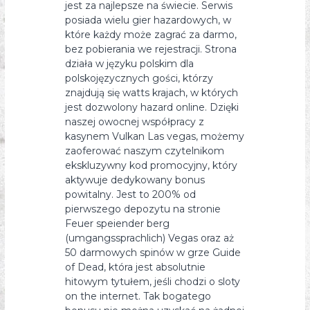
jest za najlepsze na świecie. Serwis
posiada wielu gier hazardowych, w
które każdy może zagrać za darmo,
bez pobierania we rejestracji. Strona
działa w języku polskim dla
polskojęzycznych gości, którzy
znajdują się watts krajach, w których
jest dozwolony hazard online. Dzięki
naszej owocnej współpracy z
kasynem Vulkan Las vegas, możemy
zaoferować naszym czytelnikom
ekskluzywny kod promocyjny, który
aktywuje dedykowany bonus
powitalny. Jest to 200% od
pierwszego depozytu na stronie
Feuer speiender berg
(umgangssprachlich) Vegas oraz aż
50 darmowych spinów w grze Guide
of Dead, która jest absolutnie
hitowym tytułem, jeśli chodzi o sloty
on the internet. Tak bogatego