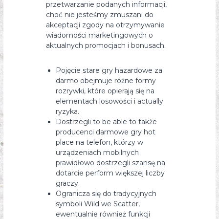
przetwarzanie podanych informacji,
choć nie jesteśmy zmuszani do
akceptacji zgody na otrzymywanie
wiadomości marketingowych o
aktualnych promocjach i bonusach.
Pojęcie stare gry hazardowe za
darmo obejmuje różne formy
rozrywki, które opierają się na
elementach losowości i actually
ryzyka.
Dostrzegli to be able to także
producenci darmowe gry hot
place na telefon, którzy w
urządzeniach mobilnych
prawidłowo dostrzegli szansę na
dotarcie perform większej liczby
graczy.
Ogranicza się do tradycyjnych
symboli Wild we Scatter,
ewentualnie również funkcji