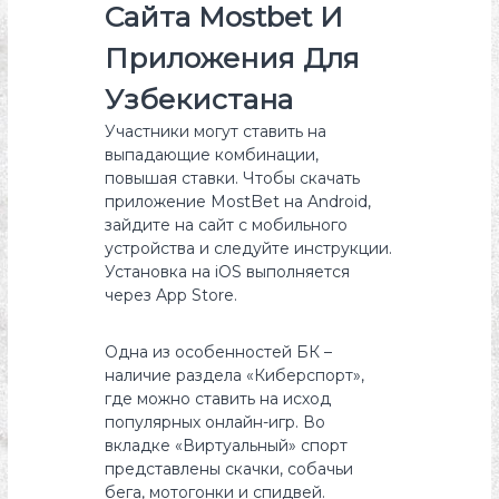
Сайта Mostbet И
Приложения Для
Узбекистана
Участники могут ставить на
выпадающие комбинации,
повышая ставки. Чтобы скачать
приложение MostBet на Android,
зайдите на сайт с мобильного
устройства и следуйте инструкции.
Установка на iOS выполняется
через App Store.
Одна из особенностей БК –
наличие раздела «Киберспорт»,
где можно ставить на исход
популярных онлайн-игр. Во
вкладке «Виртуальный» спорт
представлены скачки, собачьи
бега, мотогонки и спидвей.