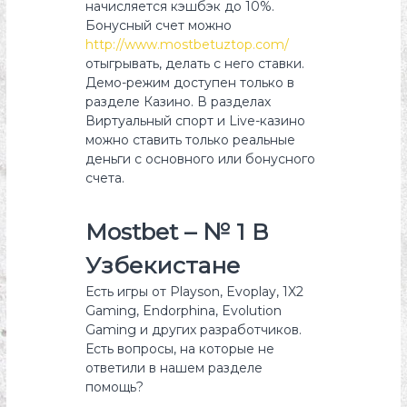
начисляется кэшбэк до 10%.
Бонусный счет можно
http://www.mostbetuztop.com/
отыгрывать, делать с него ставки.
Демо-режим доступен только в
разделе Казино. В разделах
Виртуальный спорт и Live-казино
можно ставить только реальные
деньги с основного или бонусного
счета.
Mostbet – № 1 В
Узбекистане
Есть игры от Playson, Evoplay, 1X2
Gaming, Endorphina, Evolution
Gaming и других разработчиков.
Есть вопросы, на которые не
ответили в нашем разделе
помощь?