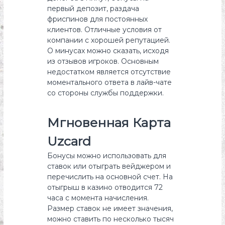
первый депозит, раздача
фриспинов для постоянных
клиентов. Отличные условия от
компании с хорошей репутацией.
О минусах можно сказать, исходя
из отзывов игроков. Основным
недостатком является отсутствие
моментального ответа в лайв-чате
со стороны службы поддержки.
Мгновенная Карта
Uzcard
Бонусы можно использовать для
ставок или отыграть вейджером и
перечислить на основной счет. На
отыгрыш в казино отводится 72
часа с момента начисления.
Размер ставок не имеет значения,
можно ставить по несколько тысяч