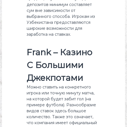
депозитов минимум составляет
сум вне зависимости от
выбранного способа. Игрокам из
Узбекистана предоставляются
широкие возможности для
заработка на ставках.
Frank – Казино
С Большими
Джекпотами
Можно ставить на конкретного
игрока или точную минуту матча,
на которой будет забит гол (на
примере футбола). Разнообразие
видов ставок здесь большое
количество. Также это означает,
что компания имеет официальный