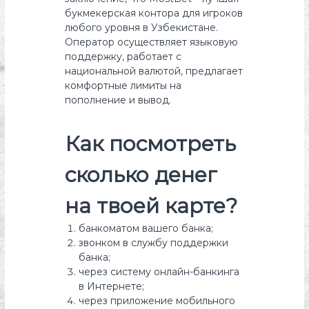
букмекерская контора для игроков
любого уровня в Узбекистане.
Оператор осуществляет языковую
поддержку, работает с
национальной валютой, предлагает
комфортные лимиты на
пополнение и вывод.
Как посмотреть
сколько денег
на твоей карте?
банкоматом вашего банка;
звонком в службу поддержки
банка;
через систему онлайн-банкинга
в Интернете;
через приложение мобильного