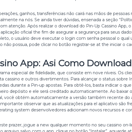
perações, ganhos, transferências não cairá nas mãos de pessoas 
almente na nós. Se ainda tiver dúvidas, ensenada a seção “Políti
com atenção. Após realizar o download do Pin-Up Cassino App, o 
 aplicação oficial the fim de asegurar a segurança para seus dad
eto, o usuário deve executar o login com senha pessoal o qual u
 não possua, pode clicar no botão registrar-se at the iniciar o ca
asino App: Asi Como Downloa
rama especial de fidelidade, que consiste em nove níveis. Os cl
ta cassino e outros divertimentos. Para alcançar o status sobre I
as durante a Pin-up apostas. Para obtê-los, basta indicar o que
meiro depósito e ele será creditado automaticamente. Ao baixar 
tal, você obtém automaticamente a versão também recente do a
 importante observar que as atualizações para el aplicativo são f
perating system desenvolvedores adicionam novos recursos e co
ste prazer, jogue a new qualquer momento no seu cassino on-lin
 o arquivo salvo com o app, clique no botão “Instalar”, aguarde 