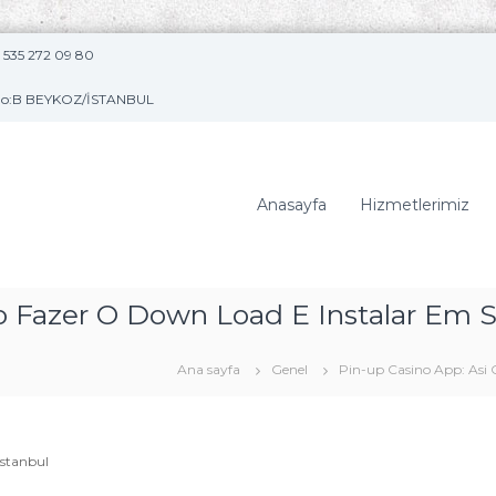
 535 272 09 80
ı no:B BEYKOZ/İSTANBUL
E
k
i
Anasayfa
Hizmetlerimiz
p
İ
s
t
mo Fazer O Down Load E Instalar Em
a
n
b
Ana sayfa
Genel
Pin-up Casino App: Asi
u
l
İ
istanbul
z