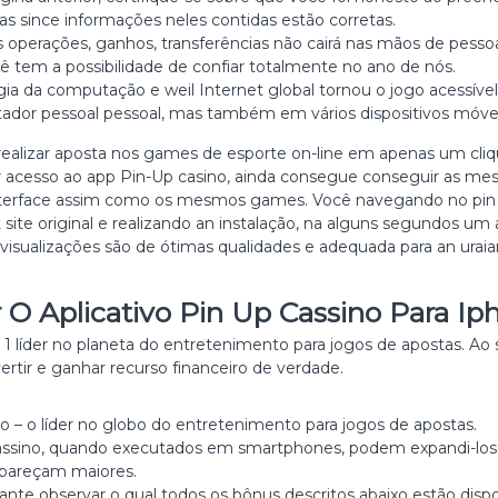
as since informações neles contidas estão corretas.
s operações, ganhos, transferências não cairá nas mãos de pess
ê tem a possibilidade de confiar totalmente no ano de nós.
ia da computação e weil Internet global tornou o jogo acessível
dor pessoal pessoal, mas também em vários dispositivos móvei
alizar aposta nos games de esporte on-line em apenas um cli
 acesso ao app Pin-Up casino, ainda consegue conseguir as me
terface assim como os mesmos games. Você navegando no pin 
site original e realizando an instalação, na alguns segundos um a
s visualizações são de ótimas qualidades e adequada para an ura
 O Aplicativo Pin Up Cassino Para Ip
1 líder no planeta do entretenimento para jogos de apostas. Ao 
vertir e ganhar recurso financeiro de verdade.
 – o líder no globo do entretenimento para jogos de apostas.
assino, quando executados em smartphones, podem expandi-los pr
s pareçam maiores.
te observar o qual todos os bônus descritos abaixo estão disp