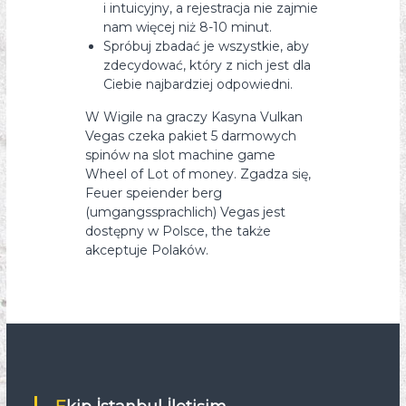
i intuicyjny, a rejestracja nie zajmie
nam więcej niż 8-10 minut.
Spróbuj zbadać je wszystkie, aby
zdecydować, który z nich jest dla
Ciebie najbardziej odpowiedni.
W Wigile na graczy Kasyna Vulkan
Vegas czeka pakiet 5 darmowych
spinów na slot machine game
Wheel of Lot of money. Zgadza się,
Feuer speiender berg
(umgangssprachlich) Vegas jest
dostępny w Polsce, the także
akceptuje Polaków.