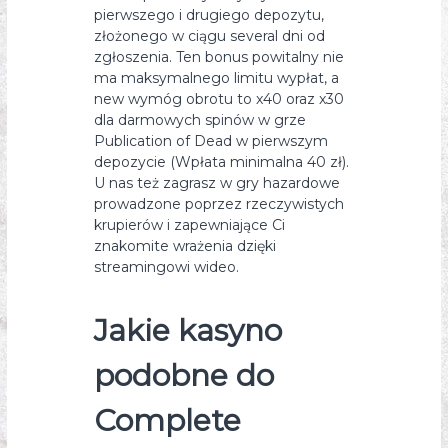
pierwszego i drugiego depozytu,
złożonego w ciągu several dni od
zgłoszenia. Ten bonus powitalny nie
ma maksymalnego limitu wypłat, a
new wymóg obrotu to x40 oraz x30
dla darmowych spinów w grze
Publication of Dead w pierwszym
depozycie (Wpłata minimalna 40 zł).
U nas też zagrasz w gry hazardowe
prowadzone poprzez rzeczywistych
krupierów i zapewniające Ci
znakomite wrażenia dzięki
streamingowi wideo.
Jakie kasyno
podobne do
Complete