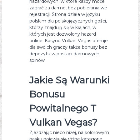
hazardowych, w które każdy może
zagrać za darmo, bez pobierania we
rejestracji. Strona działa w języku
polskim dla polskojęzycznych gości,
którzy znajdują się w krajach, w
których jest dozwolony hazard
online. Kasyno Vulkan Vegas oferuje
dla swoich graczy także bonusy bez
depozytu w postaci darmowych
spinów.
Jakie Są Warunki
Bonusu
Powitalnego T
Vulkan Vegas?
Zjeżdżając nieco niżej, na kolorowym
pasku pojawią się różne kategorie