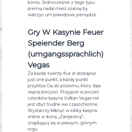
konta. Jednocześnie z tego typu
premią nadal masz szansę by
walczyć um prawdziwe pieniądze.
Gry W Kasynie Feuer
Speiender Berg
(umgangssprachlich)
Vegas
Za każde twenty-five zł dostajesz
just one punkt, a każdy punkt
przybliża Cię do poziomu, który daje
więcej korzyści. Przyjęcie w poczet
członków kasyna Vulkan Vegas nie
jest zbyt trudne we czasochłonne.
Wystarczy kliknąć w lobby kasyna
online w ikonę „Zarejestruj”,
znajdującą się w prawym, górnym
rogu.