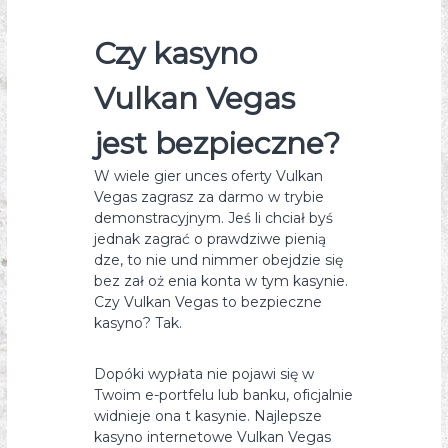
Czy kasyno
Vulkan Vegas
jest bezpieczne?
W wiele gier unces oferty Vulkan
Vegas zagrasz za darmo w trybie
demonstracyjnym. Jeś li chciał byś
jednak zagrać o prawdziwe pienią
dze, to nie und nimmer obejdzie się
bez zał oż enia konta w tym kasynie.
Czy Vulkan Vegas to bezpieczne
kasyno? Tak.
Dopóki wypłata nie pojawi się w
Twoim e-portfelu lub banku, oficjalnie
widnieje ona t kasynie. Najlepsze
kasyno internetowe Vulkan Vegas