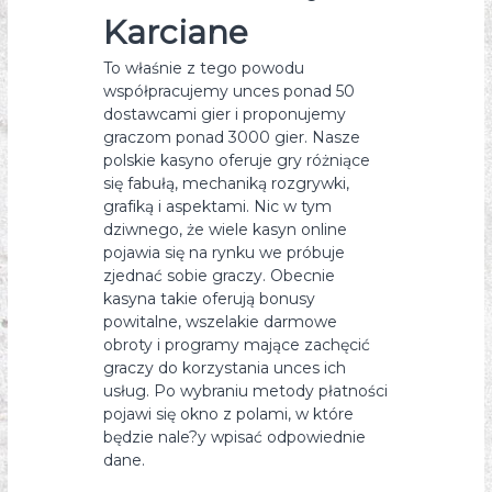
Karciane
To właśnie z tego powodu
współpracujemy unces ponad 50
dostawcami gier i proponujemy
graczom ponad 3000 gier. Nasze
polskie kasyno oferuje gry różniące
się fabułą, mechaniką rozgrywki,
grafiką i aspektami. Nic w tym
dziwnego, że wiele kasyn online
pojawia się na rynku we próbuje
zjednać sobie graczy. Obecnie
kasyna takie oferują bonusy
powitalne, wszelakie darmowe
obroty i programy mające zachęcić
graczy do korzystania unces ich
usług. Po wybraniu metody płatności
pojawi się okno z polami, w które
będzie nale?y wpisać odpowiednie
dane.