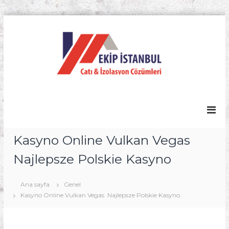
İ
ç
E
e
k
r
i
i
p
ğ
İ
e
s
g
t
e
ç
a
n
Kasyno Online Vulkan Vegas ️
b
u
Najlepsze Polskie Kasyno
l
İ
Ana sayfa
Genel
z
Kasyno Online Vulkan Vegas ️ Najlepsze Polskie Kasyno
o
l
a