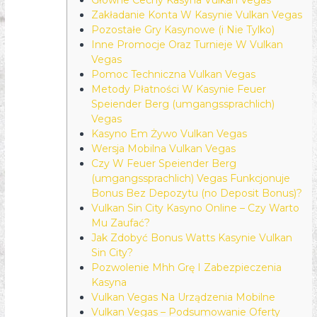
Główne Cechy Kasyna Vulkan Vegas
Zakładanie Konta W Kasynie Vulkan Vegas
Pozostałe Gry Kasynowe (i Nie Tylko)
Inne Promocje Oraz Turnieje W Vulkan
Vegas
Pomoc Techniczna Vulkan Vegas
Metody Płatności W Kasynie Feuer
Speiender Berg (umgangssprachlich)
Vegas
Kasyno Em Żywo Vulkan Vegas
Wersja Mobilna Vulkan Vegas
Czy W Feuer Speiender Berg
(umgangssprachlich) Vegas Funkcjonuje
Bonus Bez Depozytu (no Deposit Bonus)?
Vulkan Sin City Kasyno Online – Czy Warto
Mu Zaufać?
Jak Zdobyć Bonus Watts Kasynie Vulkan
Sin City?
Pozwolenie Mhh Grę I Zabezpieczenia
Kasyna
Vulkan Vegas Na Urządzenia Mobilne
Vulkan Vegas – Podsumowanie Oferty