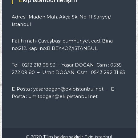
Ekip İstanbul İletişim
Adres : Maden Mah. Akça Sk. No: 11 Sarıyer/
İstanbul
Fatih mah. Çavuşbaşı cumhuriyet cad. Bina
no:212. kapı no:B BEYKOZ/İSTANBUL
Tel : 0212 218 08 53 – Yaşar DOĞAN Gsm : 0535
272 09 80 – Ümit DOĞAN Gsm : 0543 292 31 65
E-Posta : yasardogan@ekipistanbul.net – E-
Posta : umitdogan@ekipistanbul.net
© 2020 Tüm hakları saklıdır Ekip İstanbul