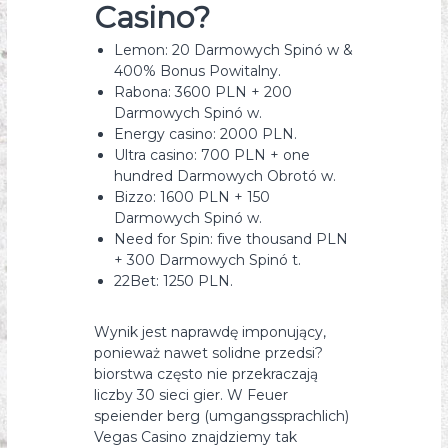
Casino?
Lemon: 20 Darmowych Spinó w &
400% Bonus Powitalny.
Rabona: 3600 PLN + 200
Darmowych Spinó w.
Energy casino: 2000 PLN.
Ultra casino: 700 PLN + one
hundred Darmowych Obrotó w.
Bizzo: 1600 PLN + 150
Darmowych Spinó w.
Need for Spin: five thousand PLN
+ 300 Darmowych Spinó t.
22Bet: 1250 PLN.
Wynik jest naprawdę imponujący,
ponieważ nawet solidne przedsi?
biorstwa często nie przekraczają
liczby 30 sieci gier. W Feuer
speiender berg (umgangssprachlich)
Vegas Casino znajdziemy tak