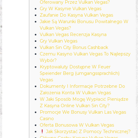
Oferowany Przez Vulkan Vegas?
Gry W Kasynie Vulkan Vegas
Zaufanie Do Kasyna Vulkan Vegas
Jakie Są Warunki Bonusu Powitalnego W
Vulkan Vegas?
Vulkan Vegas Recenzja Kasyna
Gry Vulkan Vegas
Vulkan Sin City Bonus Cashback
Czemu Kasyno Vulkan Vegas To Najlepszy
Wybór?
Kryptowaluty Dostępne W Feuer
Speiender Berg (umgangssprachlich)
Vegas
Dokumenty I Informacje Potrzebne Do
Założenia Konta W Vulkan Vegas
W Jaki Sposób Mogę Wypłacić Pieniądze
Z Kasyna Online Vulkan Sin City?
Promocje We Bonusy Vulkan Las Vegas
Casino
Oferta Bonusowa W Vulkan Vegas
Jak Skorzystać Z Pomocy Technicznej?