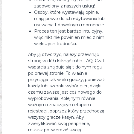
zadowolony z naszych usług!
Osoby, które wystawiają opinie,
mają prawo do ich edytowania lub
usuwania t dowolnym momencie.
Proces ten jest bardzo intuicyjny,
więc nikt nie powinien mieć z nim
większych trudności.
Aby ją otworzyć, należy przewinąć
stronę w dół i kliknąć mhh FAQ. Czat
wsparcia znajduje się t dolnym rogu
po prawej stronie. To właśnie
przyciąga tak wielu graczy, ponieważ
każdy lubi szeroki wybór gier, dzięki
czemu zawsze jest coś nowego do
wypróbowania. Kolejnym równie
ważnym i znaczącym etapem
rejestracji, poprzez który przechodzą
wszyscy gracze kasyn. Aby
zweryfikować swój périphérie,
musisz potwierdzić swoją