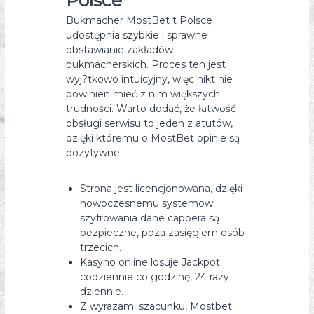
Polsce
Bukmacher MostBet t Polsce
udostępnia szybkie i sprawne
obstawianie zakładów
bukmacherskich. Proces ten jest
wyj?tkowo intuicyjny, więc nikt nie
powinien mieć z nim większych
trudności. Warto dodać, że łatwość
obsługi serwisu to jeden z atutów,
dzięki któremu o MostBet opinie są
pozytywne.
Strona jest licencjonowana, dzięki
nowoczesnemu systemowi
szyfrowania dane cappera są
bezpieczne, poza zasięgiem osób
trzecich.
Kasyno online losuje Jackpot
codziennie co godzinę, 24 razy
dziennie.
Z wyrazami szacunku, Mostbet.