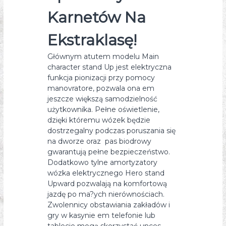
Karnetów Na
Ekstraklasę!
Głównym atutem modelu Main
character stand Up jest elektryczna
funkcja pionizacji przy pomocy
manovratore, pozwala ona em
jeszcze większą samodzielność
użytkownika. Pełne oświetlenie,
dzięki któremu wózek będzie
dostrzegalny podczas poruszania się
na dworze oraz pas biodrowy
gwarantują pełne bezpieczeństwo.
Dodatkowo tylne amortyzatory
wózka elektrycznego Hero stand
Upward pozwalają na komfortową
jazdę po ma?ych nierównościach.
Zwolennicy obstawiania zakładów i
gry w kasynie em telefonie lub