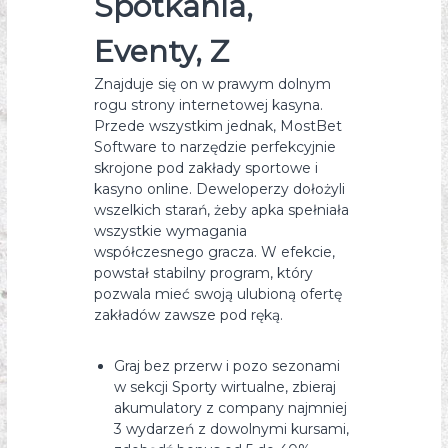
Spotkania,
Eventy, Z
Znajduje się on w prawym dolnym
rogu strony internetowej kasyna.
Przede wszystkim jednak, MostBet
Software to narzędzie perfekcyjnie
skrojone pod zakłady sportowe i
kasyno online. Deweloperzy dołożyli
wszelkich starań, żeby apka spełniała
wszystkie wymagania
współczesnego gracza. W efekcie,
powstał stabilny program, który
pozwala mieć swoją ulubioną ofertę
zakładów zawsze pod ręką.
Graj bez przerw i pozo sezonami
w sekcji Sporty wirtualne, zbieraj
akumulatory z company najmniej
3 wydarzeń z dowolnymi kursami,