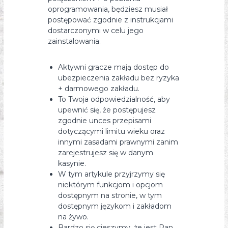
oprogramowania, będziesz musiał
postępować zgodnie z instrukcjami
dostarczonymi w celu jego
zainstalowania.
Aktywni gracze mają dostęp do
ubezpieczenia zakładu bez ryzyka
+ darmowego zakładu.
To Twoja odpowiedzialność, aby
upewnić się, że postępujesz
zgodnie unces przepisami
dotyczącymi limitu wieku oraz
innymi zasadami prawnymi zanim
zarejestrujesz się w danym
kasynie.
W tym artykule przyjrzymy się
niektórym funkcjom i opcjom
dostępnym na stronie, w tym
dostępnym językom i zakładom
na żywo.
Bardzo się cieszymy, że jest Pan