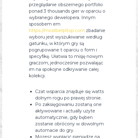
przeglądanie obszernego portfolio
ponad 3 thousands gier w oparciu o
wybranego dewelopera. Innym
sposobem em
https://mostbetpltop.com
zbadanie
wyboru jest wyszukiwanie według
gatunku, w którym gry są
pogrupowane t oparciu o form i
specyfikę. Ułatwia to misję nowym
graczom, jednocześnie pozwalając
im na spokojne odkrywanie całej
kolekcji.
Czat wsparcia znajduje się watts
dolnym rogu po prawej stronie.
Po zaksięgowaniu zostaną one
aktywowane i actually użyte
automatycznie, gdy bęben
zostanie obrócony w dowolnym
automacie do gry.
Możesz wypłacić pieniądze na