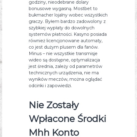
godziny, nieodebrane dolary
bonusowe wygasną. Mostbet to
bukmacher lojalny wobec wszystkich
graczy. Byłem bardzo zadowolony z
szybkiej wypłaty do dowolnych
systemów płatności. Kasyno posiada
również licencjonowane automaty,
co jest dużym plusem dla fanów.
Minus – nie wszystkie transmisje
wideo są dostępne, optymalizacja
jest średnia, zależy od parametrów
technicznych urządzenia, nie ma
wyników meczów, można oglądać
odcinki i zapowiedzi.
Nie Zostały
Wpłacone Środki
Mhh Konto