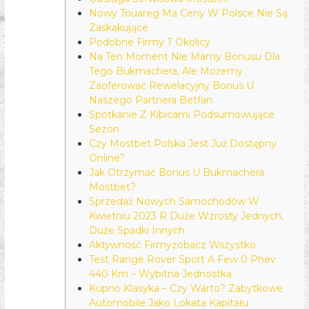
Nowy Touareg Ma Ceny W Polsce Nie Są
Zaskakujące
Podobne Firmy T Okolicy
Na Ten Moment Nie Mamy Bonusu Dla
Tego Bukmachera, Ale Możemy
Zaoferować Rewelacyjny Bonus U
Naszego Partnera Betfan
Spotkanie Z Kibicami Podsumowujące
Sezon
Czy Mostbet Polska Jest Już Dostępny
Online?
Jak Otrzymać Bonus U Bukmachera
Mostbet?
Sprzedaż Nowych Samochodów W
Kwietniu 2023 R Duże Wzrosty Jednych,
Duże Spadki Innych
Aktywność Firmyzobacz Wszystko
Test Range Rover Sport A Few 0 Phev
440 Km – Wybitna Jednostka
Kupno Klasyka – Czy Warto? Zabytkowe
Automobile Jako Lokata Kapitału