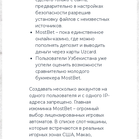
предварительно в настройках
безопасности разрешив
установку файлов с неизвестных
источников.
MostBet – пока единственное
онлайн-казино, где можно
пополнять депозит и выводить
деньги через карты Uzcard.
Пользователи Узбекистана уже
успели оценить возможности
сравнительно молодого
букмекера MostBet.
Создавать несколько аккаунтов на
одного пользователя и с одного IP-
адреса запрещено. Главная
изюминка MostBet – огромный
выбор лицензированных игровых
автоматов. В списке слот-машины,
которые встречаются в реальных
игорных зонах США, Макао,