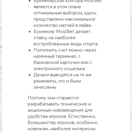
Букмекерская контора MostBet
является в этом плане
оптимальным выбором, здесь
представлено максимальное
количество матчей в лайве.
Букмекер MostBet делает
ставку на наиболее
востребованные виды спорта.
Пополнить счет можно через
наземный терминал, с
банковской карточки или с
электронного кошелька.
Деньги выводятся на те же
реквизиты, что и были
зачислены.
Поэтому они стараются
разрабатывать технические и
акционные нововведения для
удобства игроков. Естественно,
большинству игроков, особенно
новичкам, наиболее интересны