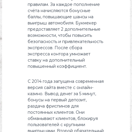
правилам. За каждое пополнение
счёта начисляются бонусные
баллы, повышающие шансы на
выигрыш автомобиля. Букмекер
предоставляет 2 дополнительные
возможности, чтобы повысить
безопасность и привлекательность
экспрессов. После сбора
экспресса контора умножает
ставку на дополнительный
повышенный коэффициент.
С 2014 года запущена современная
версия сайта вместе с онлайн-
казино. Вывод денег за 5 минут,
бонусы на первый депозит,
раздача фриспинов для
постоянных клиентов. Они
обманывают клиентов, блокируя
пользователей с крупными
выигрышами. Второй обязательный