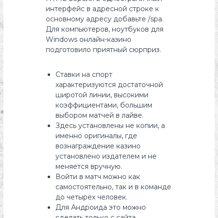
интерфейс в адресной строке к
основному адресу добавьте /spa.
Для компьютеров, ноутбуков для
Windows онлайн-казино
подготовило приятный сюрприз.
Ставки на спорт
характеризуются достаточной
широтой линии, высокими
коэффициентами, большим
выбором матчей в лайве.
Здесь установлены не копии, а
именно оригиналы, где
вознаграждение казино
установлено издателем и не
меняется вручную.
Войти в матч можно как
самостоятельно, так и в команде
до четырех человек.
Для Андроида это можно
сделать только с сайта,