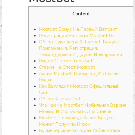
Content
Mostbet Бонус На Первый Депозит
Регистрация На Сайте Mostbet Uz
Обзор Букмекера Saturnbet: Бонусы,
Приложения, Регистрация,
Техподдержка И Другая Информация
Видео С Тегом “mostbet”
Ставки На Спорт Mostbet
Акции Mostbet: Промокод И Другие
Виды
Как Выглядит Mostbet Официальный
Сайт
Обзор Казино Drift
Что Кроме Мостбет Мобильная Версия
Можно Использовать Для Ставок
Mostbet Промокод: Какие Бонусы
Может Получить Игрок
Букмекерские Конторы Узбекистана