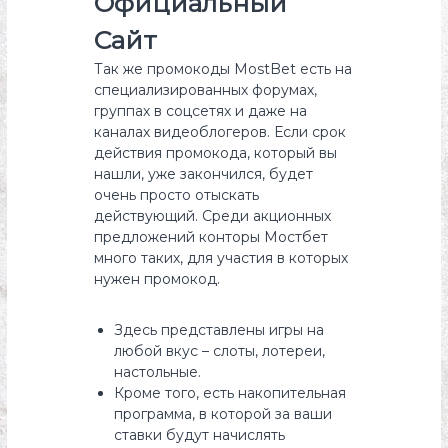
Официальный
Сайт
Так же промокоды MostBet есть на
специализированных форумах,
группах в соцсетях и даже на
каналах видеоблогеров. Если срок
действия промокода, который вы
нашли, уже закончился, будет
очень просто отыскать
действующий. Среди акционных
предложений конторы Мостбет
много таких, для участия в которых
нужен промокод.
Здесь представлены игры на
любой вкус – слоты, лотереи,
настольные.
Кроме того, есть накопительная
программа, в которой за ваши
ставки будут начислять