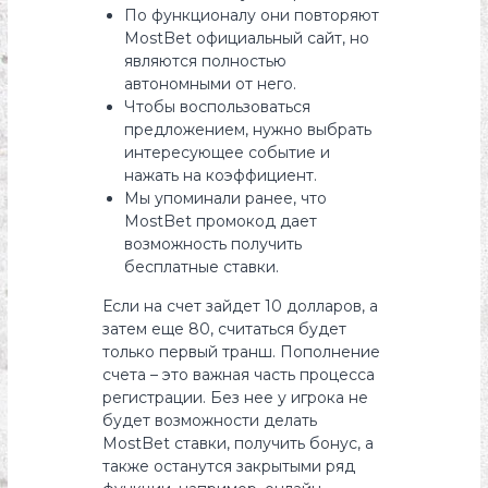
По функционалу они повторяют
MostBet официальный сайт, но
являются полностью
автономными от него.
Чтобы воспользоваться
предложением, нужно выбрать
интересующее событие и
нажать на коэффициент.
Мы упоминали ранее, что
MostBet промокод дает
возможность получить
бесплатные ставки.
Если на счет зайдет 10 долларов, а
затем еще 80, считаться будет
только первый транш. Пополнение
счета – это важная часть процесса
регистрации. Без нее у игрока не
будет возможности делать
MostBet ставки, получить бонус, а
также останутся закрытыми ряд