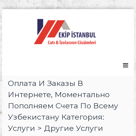
İ
ç
E
e
k
r
i
i
p
ğ
İ
e
s
g
t
e
ç
a
n
Оплата И Заказы В
b
u
Интернете, Моментально
l
Пополняем Счета По Всему
İ
z
Узбекистану Категория:
o
Услуги > Другие Услуги
l
a