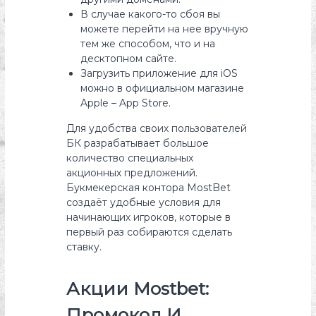
В случае какого-то сбоя вы
можете перейти на нее вручную
тем же способом, что и на
десктопном сайте.
Загрузить приложение для iOS
можно в официальном магазине
Apple – App Store.
Для удобства своих пользователей
БК разрабатывает большое
количество специальных
акционных предложений.
Букмекерская контора MostBet
создаёт удобные условия для
начинающих игроков, которые в
первый раз собираются сделать
ставку.
Акции Mostbet:
Промокод И