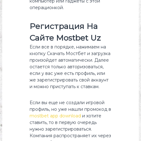
компьютер или гаджеты с этой
операционкой.
Регистрация На
Сайте Mostbet Uz
Если все в порядке, нажимаем на
кнопку Скачать Мостбет и загрузка
произойдет автоматически. Далее
остается только авторизоваться,
если у вас уже есть профиль, или
же зарегистрировать свой аккаунт
и можно приступать к ставкам.
Если вы еще не создали игровой
профиль, но уже нашли промокод в
mostbet app download
и хотите
ставить, то в первую очередь
нужно зарегистрироваться.
Компания распространяет их через