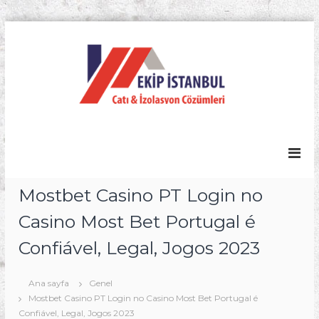
İ
ç
E
e
k
r
i
i
p
ğ
İ
e
s
g
t
e
ç
a
n
Mostbet Casino PT Login no
b
u
Casino Most Bet Portugal é
l
Confiável, Legal, Jogos 2023
İ
z
o
Ana sayfa
Genel
Mostbet Casino PT Login no Casino Most Bet Portugal é
l
Confiável, Legal, Jogos 2023
a