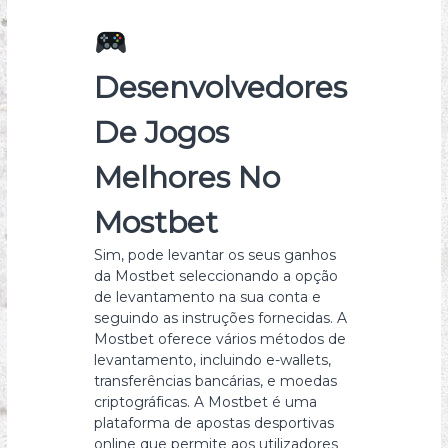
Desenvolvedores
De Jogos
Melhores No
Mostbet
Sim, pode levantar os seus ganhos
da Mostbet seleccionando a opção
de levantamento na sua conta e
seguindo as instruções fornecidas. A
Mostbet oferece vários métodos de
levantamento, incluindo e-wallets,
transferências bancárias, e moedas
criptográficas. A Mostbet é uma
plataforma de apostas desportivas
online que permite aos utilizadores