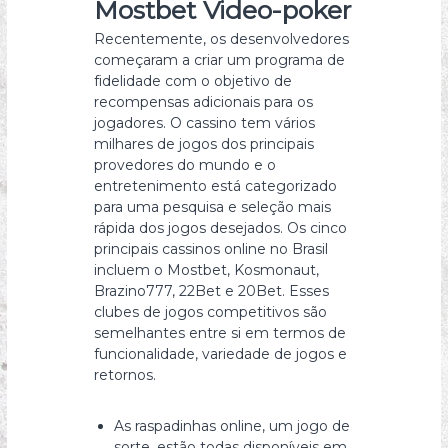
Mostbet Video-poker
Recentemente, os desenvolvedores
começaram a criar um programa de
fidelidade com o objetivo de
recompensas adicionais para os
jogadores. O cassino tem vários
milhares de jogos dos principais
provedores do mundo e o
entretenimento está categorizado
para uma pesquisa e seleção mais
rápida dos jogos desejados. Os cinco
principais cassinos online no Brasil
incluem o Mostbet, Kosmonaut,
Brazino777, 22Bet e 20Bet. Esses
clubes de jogos competitivos são
semelhantes entre si em termos de
funcionalidade, variedade de jogos e
retornos.
As raspadinhas online, um jogo de
sorte, estão todas disponíveis em