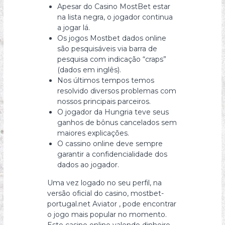
Apesar do Casino MostBet estar
na lista negra, o jogador continua
a jogar lá.
Os jogos Mostbet dados online
são pesquisáveis via barra de
pesquisa com indicação “craps”
(dados em inglês).
Nos últimos tempos temos
resolvido diversos problemas com
nossos principais parceiros.
O jogador da Hungria teve seus
ganhos de bônus cancelados sem
maiores explicações.
O cassino online deve sempre
garantir a confidencialidade dos
dados ao jogador.
Uma vez logado no seu perfil, na
versão oficial do casino, mostbet-
portugal.net Aviator , pode encontrar
o jogo mais popular no momento.