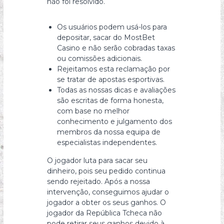
não foi resolvido.
Os usuários podem usá-los para
depositar, sacar do MostBet
Casino e não serão cobradas taxas
ou comissões adicionais.
Rejeitamos esta reclamação por
se tratar de apostas esportivas.
Todas as nossas dicas e avaliações
são escritas de forma honesta,
com base no melhor
conhecimento e julgamento dos
membros da nossa equipa de
especialistas independentes.
O jogador luta para sacar seu
dinheiro, pois seu pedido continua
sendo rejeitado. Após a nossa
intervenção, conseguimos ajudar o
jogador a obter os seus ganhos. O
jogador da República Tcheca não
pode retirar seus ganhos devido à