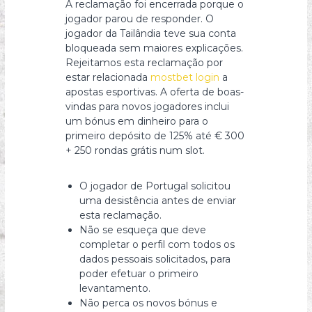
A reclamação foi encerrada porque o
jogador parou de responder. O
jogador da Tailândia teve sua conta
bloqueada sem maiores explicações.
Rejeitamos esta reclamação por
estar relacionada
mostbet login
a
apostas esportivas. A oferta de boas-
vindas para novos jogadores inclui
um bónus em dinheiro para o
primeiro depósito de 125% até € 300
+ 250 rondas grátis num slot.
O jogador de Portugal solicitou
uma desistência antes de enviar
esta reclamação.
Não se esqueça que deve
completar o perfil com todos os
dados pessoais solicitados, para
poder efetuar o primeiro
levantamento.
Não perca os novos bónus e