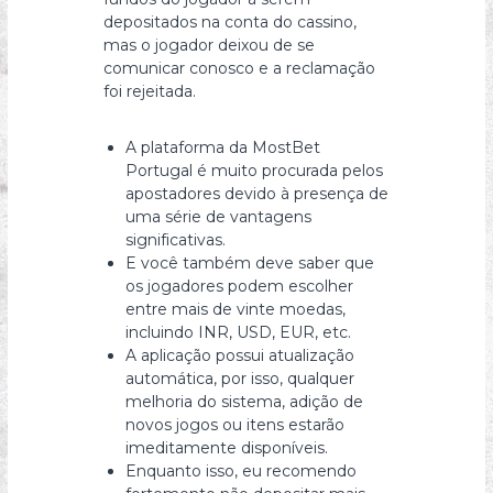
depositados na conta do cassino,
mas o jogador deixou de se
comunicar conosco e a reclamação
foi rejeitada.
A plataforma da MostBet
Portugal é muito procurada pelos
apostadores devido à presença de
uma série de vantagens
significativas.
E você também deve saber que
os jogadores podem escolher
entre mais de vinte moedas,
incluindo INR, USD, EUR, etc.
A aplicação possui atualização
automática, por isso, qualquer
melhoria do sistema, adição de
novos jogos ou itens estarão
imeditamente disponíveis.
Enquanto isso, eu recomendo