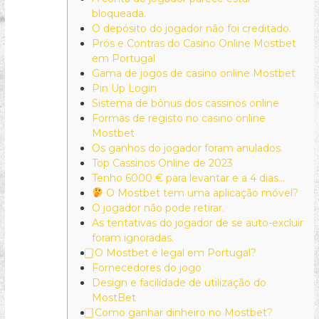
bloqueada.
O depósito do jogador não foi creditado.
Prós e Contras do Casino Online Mostbet
em Portugal
Gama de jogos de casino online Mostbet
Pin Up Login
Sistema de bônus dos cassinos online
Formas de registo no casino online
Mostbet
Os ganhos do jogador foram anulados.
Top Cassinos Online de 2023
Tenho 6000 € para levantar e a 4 dias…
O Mostbet tem uma aplicação móvel?
O jogador não pode retirar.
As tentativas do jogador de se auto-excluir
foram ignoradas.
⃣ O Mostbet é legal em Portugal?
Fornecedores do jogo
Design e facilidade de utilização do
MostBet
⃣ Сomo ganhar dinheiro no Mostbet?