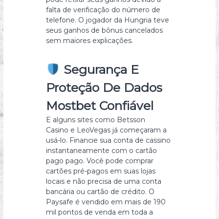
falta de verificação do número de
telefone. O jogador da Hungria teve
seus ganhos de bônus cancelados
sem maiores explicações.
Segurança E
Proteção De Dados
Mostbet Confiável
E alguns sites como Betsson
Casino e LeoVegas já começaram a
usá-lo. Financie sua conta de cassino
instantaneamente com o cartão
pago pago. Você pode comprar
cartões pré-pagos em suas lojas
locais e não precisa de uma conta
bancária ou cartão de crédito. O
Paysafe é vendido em mais de 190
mil pontos de venda em toda a