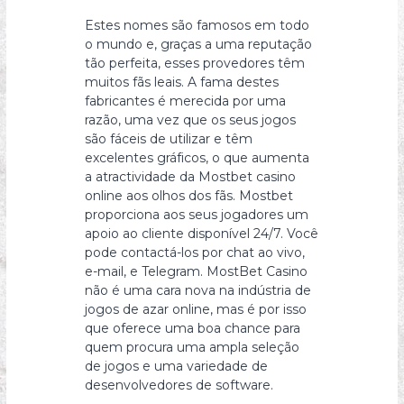
Estes nomes são famosos em todo
o mundo e, graças a uma reputação
tão perfeita, esses provedores têm
muitos fãs leais. A fama destes
fabricantes é merecida por uma
razão, uma vez que os seus jogos
são fáceis de utilizar e têm
excelentes gráficos, o que aumenta
a atractividade da Mostbet casino
online aos olhos dos fãs. Mostbet
proporciona aos seus jogadores um
apoio ao cliente disponível 24/7. Você
pode contactá-los por chat ao vivo,
e-mail, e Telegram. MostBet Casino
não é uma cara nova na indústria de
jogos de azar online, mas é por isso
que oferece uma boa chance para
quem procura uma ampla seleção
de jogos e uma variedade de
desenvolvedores de software.