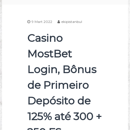
s
y
o
9 Mart 2022
ekipistanbul
n
Casino
MostBet
Login, Bônus
de Primeiro
Depósito de
125% até 300 +