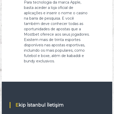
Para tecnologia da marca Apple,
basta aceder a loja oficial de
aplicações e inserir o nome o casino
na barra de pesquisa. E você
também deve conhecer todas as
oportunidades de apostas que a
Mostbet oferece aos seus jogadores.
Existem mais de trinta esportes
disponíveis nas apostas esportivas,
incluindo os mais populares, como
futebol e boxe, além de kabaddi e
bundy exclusivos.
Ekip İstanbul İletişim