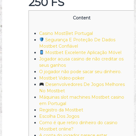
250 FS
Content
Casino MostBet Portugal
Segurança E Proteção De Dados
Mostbet Confiável
Mostbet Excelente Aplicação Móvel
Jogador acusa casino de não creditar os
seus ganhos
O jogador não pode sacar seu dinheiro.
Mostbet Video-poker
Desenvolvedores De Jogos Melhores
No Mostbet
Máquinas slot machines Mostbet casino
em Portugal
Registro da Mostbet
Escolha Dos Jogos
Como é que retiro dinheiro do casino
Mostbet online?
A conta do jogador parece estar