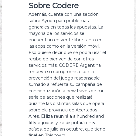
Sobre Codere
Además, cuenta con una sección
sobre Ayuda para problemas
generales en todas las apuestas. La
mayoría de los servicios se
encuentran en vente libre tanto en
las apps como en la versión móvil.
Eso quiere decir que se podrá usar el
recibo de bienvenida con otros
servicios más. CODERE Argentina
renueva su compromiso con la
prevención del juego responsable
sumado a refuerza su campaña de
concientización a new través de mi
serie de acciones que realizará
durante las distintas salas que opera
sobre ela provincia de Acertados
Aires. El liza reunirá a a hundred and
fifty equipos y ze disputará en 5
países, de julio an octubre, que tiene
final en This town.