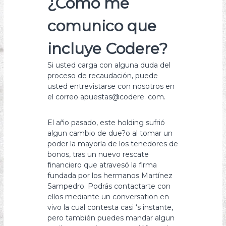
¿Cómo me
comunico que
incluye Codere?
Si usted carga con alguna duda del
proceso de recaudación, puede
usted entrevistarse con nosotros en
el correo apuestas@codere. com.
El año pasado, este holding sufrió
algun cambio de due?o al tomar un
poder la mayoría de los tenedores de
bonos, tras un nuevo rescate
financiero que atravesó la firma
fundada por los hermanos Martínez
Sampedro. Podrás contactarte con
ellos mediante un conversation en
vivo la cual contesta casi ‘s instante,
pero también puedes mandar algun