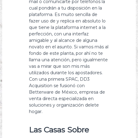
mail o comunicarte por teléfonos la
cual pondrán a tu disposición en la
plataforma. Es muito sencilla de
fazer uso de y replica en absoluto lo
que tiene la plataforma internet a la
perfección, con una interfaz
amigable y al alcance de alguna
novato en el asunto. Si vamos más al
fondo de este planta, por ahí no te
llama una atención, pero igualmente
vas a mirar que son mis más
utilizados durante los apostadores.
Con una primera SPAC, DD3
Acquisition se fusionó con
Betterware de México, empresa de
venta directa especializada en
soluciones y organización delete
hogar.
Las Casas Sobre