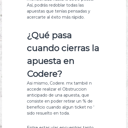
Así, podrás redoblar todas las
apuestas que tenías pensadas y
acercarte al éxito más rápido.
¿Qué pasa
cuando cierras la
apuesta en
Codere?
Asi mismo, Codere. mx tambié n
accede realizar el Obstruccion
anticipado de una apuesta, que
consiste en poder retirar un % de
beneficio cuando algun ticket no ‘
sido resuelto en toda.
Entre estas vías encuentras tanto