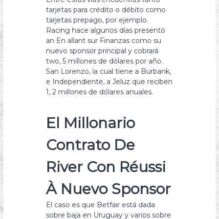
tarjetas para crédito o débito como
tarjetas prepago, por ejemplo.
Racing hace algunos días presentó
an En allant sur Finanzas como su
nuevo sponsor principal y cobrará
two, 5 millones de dólares por año.
San Lorenzo, la cual tiene a Burbank,
e Independiente, a Jeluz que reciben
1, 2 millones de dólares anuales.
El Millonario
Contrato De
River Con Réussi
À Nuevo Sponsor
El caso es que Betfair está dada
sobre baja en Uruguay y varios sobre