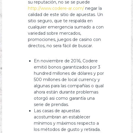
su reputación, no se se puede
http://www.codere-ar.com/
negar la
calidad de este sitio de apuestas. Un
sitio seguro, que te respalda en
cualquier emergencia sumado a con
variedad sobre mercados,
promociones, juegos de casino con
directos, no sera fácil de buscar.
En noviembre de 2016, Codere
emitió bonos garantizados por 3
hundred millones de dólares y por
500 millones de local currency y
algunas para las compañías o qual
ahora están durante problemas
otorgó asi como garantía una
serie de prendas.
Las casas de apuestas
acostumbran an establecer
mínimos y máximos respecto a
los métodos de gusto y retirada.