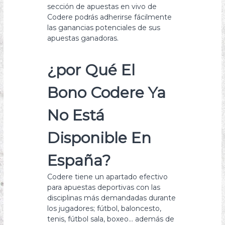
sección de apuestas en vivo de
Codere podrás adherirse fácilmente
las ganancias potenciales de sus
apuestas ganadoras.
¿por Qué El
Bono Codere Ya
No Está
Disponible En
España?
Codere tiene un apartado efectivo
para apuestas deportivas con las
disciplinas más demandadas durante
los jugadores; fútbol, baloncesto,
tenis, fútbol sala, boxeo… además de