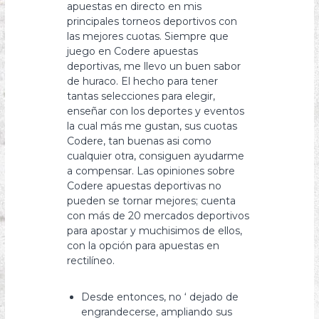
apuestas en directo en mis
principales torneos deportivos con
las mejores cuotas. Siempre que
juego en Codere apuestas
deportivas, me llevo un buen sabor
de huraco. El hecho para tener
tantas selecciones para elegir,
enseñar con los deportes y eventos
la cual más me gustan, sus cuotas
Codere, tan buenas asi como
cualquier otra, consiguen ayudarme
a compensar. Las opiniones sobre
Codere apuestas deportivas no
pueden se tornar mejores; cuenta
con más de 20 mercados deportivos
para apostar y muchisimos de ellos,
con la opción para apuestas en
rectilíneo.
Desde entonces, no ‘ dejado de
engrandecerse, ampliando sus