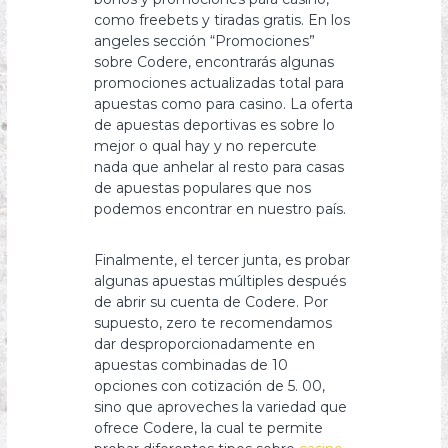
como freebets y tiradas gratis. En los
angeles sección “Promociones”
sobre Codere, encontrarás algunas
promociones actualizadas total para
apuestas como para casino. La oferta
de apuestas deportivas es sobre lo
mejor o qual hay y no repercute
nada que anhelar al resto para casas
de apuestas populares que nos
podemos encontrar en nuestro país.
Finalmente, el tercer junta, es probar
algunas apuestas múltiples después
de abrir su cuenta de Codere. Por
supuesto, zero te recomendamos
dar desproporcionadamente en
apuestas combinadas de 10
opciones con cotización de 5. 00,
sino que aproveches la variedad que
ofrece Codere, la cual te permite