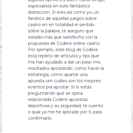
especialista en este fantástico
distraccion. Si eres asi como yo, un
fanático de aquellas juegos sobre
casino en en totalidad el sentido
sobre la palabra, te aseguro que
estarás más que satisfecho con la
propuesta de Codere online casino.
Por ejemplo, este blog de Codere
está repleto de artículos y tips que
me han ayudado a dar un paso mis
resultados apostando; como hacer la
estrategia, cómo apartar una
apuesta um cuáles son los mejores
eventos pra apostar. Si lo estás
preguntando qué se opina
relacionada Codere apuestas
deportivas y su seguridad, te cuento
o qual ya me he aplicado por ti, para
confirmarlo.