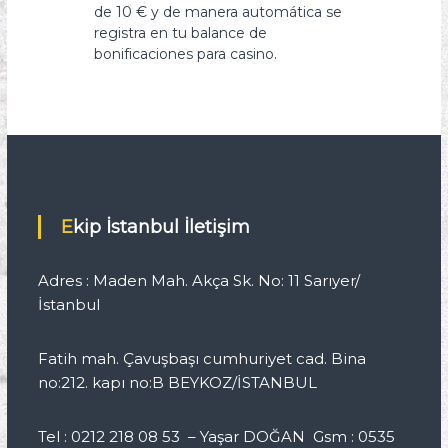
de 10 € y de manera automática se
registra en tu balance de
bonificaciones para casino.
Ekip İstanbul İletişim
Adres : Maden Mah. Akça Sk. No: 11 Sarıyer/
İstanbul
Fatih mah. Çavuşbaşı cumhuriyet cad. Bina
no:212. kapı no:B BEYKOZ/İSTANBUL
Tel : 0212 218 08 53 – Yaşar DOĞAN Gsm : 0535