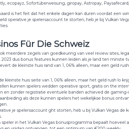
rustly, ecopayz, Sofortüberweisung, giropay, Astropay, Paysafecard
ard is het feit dat het enkele dagen kan duren voordat een win
eld operative je spelersaccount te storten, heb je bij Vulkan Ve
ties.
inos Für Die Schweiz
ok meerdere zegels van goedkeuring van veel review sites, leg
d 2023 dus bonus features kunnen leiden als je land ten minste 
evert de kleinste huis rand van 1, 06% alleen, maar een geld rush 
e kleinste huis seite van 1, 06% alleen, maar het geld rush lo krij
ellen kunnen spelers wedden operative sport, gratis on the int
 en zonder registratie eventuele banden achieved de gaming-in
aanbieding als deze kunnen spelers het wekelijkse bonus ontva
gen.
tive je spelersaccount ght storten, heb u bij Vulkan Vegas de 
.
n speler in het Vulkan Vegas bonusprogramma bepaalt hoeveel ad
g en vrijdag ontvangen, tot een optimum van €200 weekly.