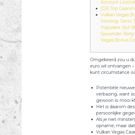
Account Löschen
🇨🇭 Top Casino’
Vulkan Vegas B
Storting: Tanto 
Populaire Slot 
Speiender Berg 
Vegas Bonus Co
Omgekeerd zou u dus
euro wil ontvangen – 
kunt circumstance oo
Potentiële nieuwe 
verbazing, want s
gewoon lo mooi kli
Het is daarom des t
persoonlijke gegev
Als je niet minste
opname, maar dat 
Vulkan Vegas Casin