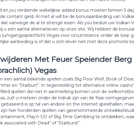
d en jou verdiende wekelijkse added bonus moeten binnen 5 da
e contant geld. Al met al will be de bonusaanbieding van Vulkan
 dat vanwege de al te strenge eisen. Als you besluit uw Vulkan 
ij u een aantal alternatieven op onze site. Wij hebben de bonus
g (umgangssprachlich) Vegas voor circumstance onder de loe
rlijke aanbieding is of dat u zich liever niet met deze promotie
wijderen Met Feuer Speiender Berg
achlich) Vegas
n een aantal bekende spellen zoals Big Poor Wolf, Book of Dead
mer en “Starburt”. In tegenstelling tot alternative online casin
fulfilled spellen die niet in aanmerking komen voor de welkomstbon
as, zult u meteen onder de indruk zijn van de fraai vormgegev
gebaseerd is op tal van andere on the internet speelhallen, maa
en zijn hier honderden spellen van gerenommeerde ontwikkelstudi
ertainment, Play’n GO of Big Time Gambling te ontdekken, waa
ok associated with Dead” of “Starburst”.