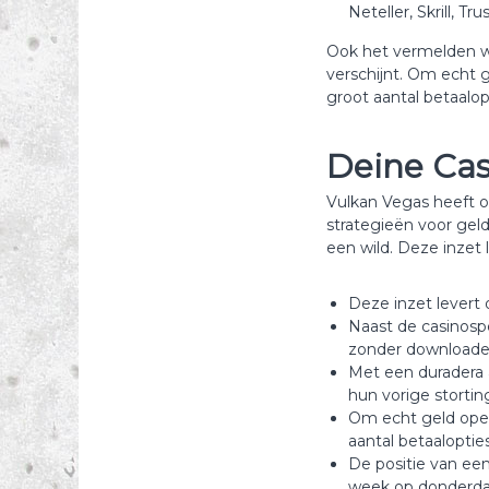
Neteller, Skrill, T
Ook het vermelden wa
verschijnt. Om echt g
groot aantal betaalop
Deine Cas
Vulkan Vegas heeft o
strategieën voor gel
een wild. Deze inzet l
Deze inzet levert d
Naast de casinosp
zonder downloaden
Met een duradera 
hun vorige stortin
Om echt geld opera
aantal betaalopties
De positie van ee
week op donderda