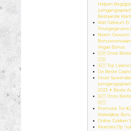
Helpen Begrijpe
(umgangssprach
Bestaande Klan
Wat Gebeurt Er 
Privégegevens 
Neem Gewoon Ee
Bonusvoorwaard
Vegas Bonus
🇨🇭 Onze Beste
🇨🇭
🇦🇹 Top Casino’
De Beste Casino
Feuer Speiende
(umgangssprach
2023 ✴️ Beste A
🇦🇹 Onze Beste
🇦🇹
Promotie Tot €
Wekelijkse Bon
Online Gokken S
Reacties Op “v