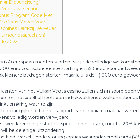
 ⛔️ Die Anleitung”
s Voor Zwitserland
onus Program Code Met
125 Gratis Moves Voor
Machines Dankzij De Feuer
(umgangssprachlich)
de 2023
 650 european moeten storten wie je de volledige welkomstb
300 euro voor sobre eerste storting en 350 euro voor de tweede 
k kleinere bedragen storten, maar lalu is de 1 ) 000 euro gewoo
klanten van het Vulkan Vegas casino zullen zich in sobre ogen w
obre online speelhal heeft een indrukwekkende welkomstbonus k
nkt omkring waar te zijn.
e belangrijker dat je het supportteam in para e-mail laat weten d
ens volledig worden verwijderd.
ns twee keer met je storting speelt in het casino, moet u 20% ko
will be de enige uitzondering.
o biedt verschillende stortingsopties waaronder creditcards (VI