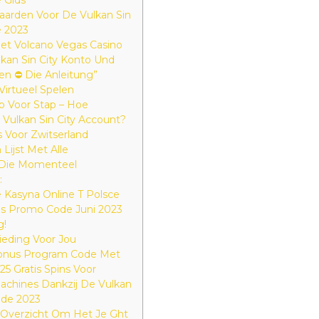
 Gids
arden Voor De Vulkan Sin
e 2023
 Het Volcano Vegas Casino
lkan Sin City Konto Und
n ⛔️ Die Anleitung”
 Virtueel Spelen
ap Voor Stap – Hoe
n Vulkan Sin City Account?
s Voor Zwitserland
 Lijst Met Alle
s Die Momenteel
:
 Kasyna Online T Polsce
as Promo Code Juni 2023
g!
ieding Voor Jou
onus Program Code Met
125 Gratis Spins Voor
Machines Dankzij De Vulkan
de 2023
t Overzicht Om Het Je Ght