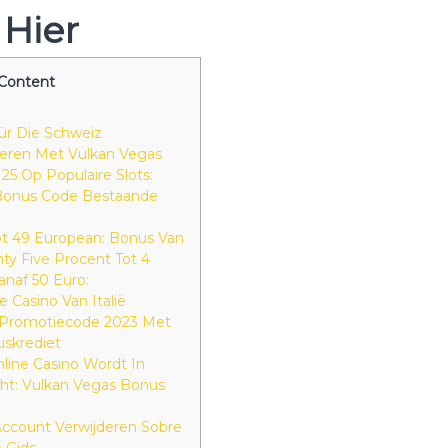
o
Hier
l
a
s
Content
y
o
ür Die Schweiz
n
deren Met Vulkan Vegas
125 Op Populaire Slots:
Bonus Code Bestaande
Tot 49 European: Bonus Van
y Five Procent Tot 4
naf 50 Euro:
 Casino Van Italië
 Promotiecode 2023 Met
skrediet
line Casino Wordt In
ht: Vulkan Vegas Bonus
 Account Verwijderen Sobre