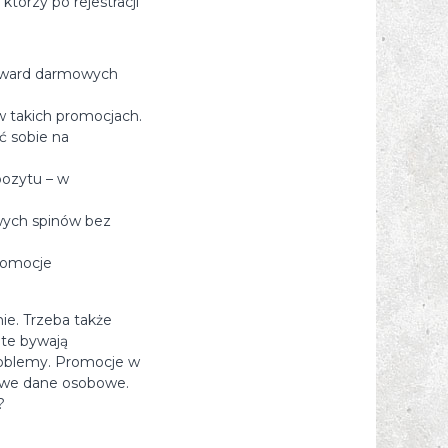
tórzy po rejestracji
reward darmowych
w takich promocjach.
ć sobie na
ozytu – w
wych spinów bez
romocje
ie. Trzeba także
 te bywają
roblemy. Promocje w
ziwe dane osobowe.
?