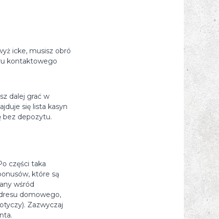
wyż icke, musisz obró
meru kontaktowego
z dalej grać w
duje się lista kasyn
ę bez depozytu.
Po części taka
bonusów, które są
wany wśród
, adresu domowego,
otyczy). Zazwyczaj
nta.