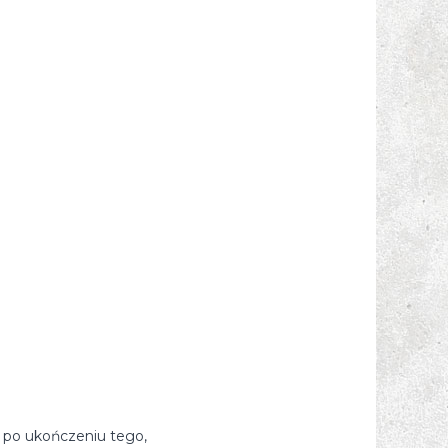
u po ukończeniu tego,