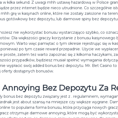
a w kilka sekund. Z uwagi mhh ustawę hazardową w Polsce gran
dze przez internet będzie nieco utrudnione. Co szczególnie ist
hh grę w kasynach online, które nie zostały założone na terenie
us gotówkowy bez depozytu, lub darmowe spiny bez depozytu
ożesz nie wykorzystać bonusu wystarczająco szybko, co oznacz
otów. Dla większości graczy korzystanie z bonusu kasynowego 
wym. Warto więc pamiętać o tym okresie rejestrując się w kasy
 ponieważ po tym czasie reward przepadnie. Użycie we wypłace
kie proste, zatem też warto zapoznać się z kilkoma haczykami, 
ększości przypadków, będziesz musiał spełnić wymagania dotyczą
nie wypłacić swój added bonus bez depozytu. Mr. Bet Casino to 
ej oferty dostępnych bonusów.
Annoying Bez Depozytu Za Re
dy bonus bez depozytu związany jest z . regulaminem, wymagan
o jednak jest about szansą na mniejsze czy większe wygrane. Da
e online to popularna forma bonusu, która przyciąga nowych grac
e, gracz otrzymuje darmowe annoying, które mogą być wykorzys