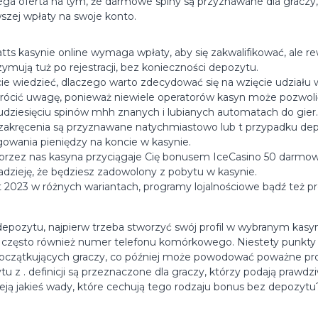
ga oferta na tym, że darmowe spiny są przyznawane dla graczy, k
szej wpłaty na swoje konto.
ts kasynie online wymaga wpłaty, aby się zakwalifikować, ale 
ymują tuż po rejestracji, bez konieczności depozytu.
cie wiedzieć, dlaczego warto zdecydować się na wzięcie udziału 
ócić uwagę, ponieważ niewiele operatorów kasyn może pozwoli
kudziesięciu spinów mhh znanych i lubianych automatach do gier.
akręcenia są przyznawane natychmiastowo lub t przypadku dep
wania pieniędzy na koncie w kasynie.
przez nas kasyna przyciągaje Cię bonusem IceCasino 50 darmo
adzieję, że będziesz zadowolony z pobytu w kasynie.
 2023 w różnych wariantach, programy lojalnościowe bądź też p
pozytu, najpierw trzeba stworzyć swój profil w wybranym kasyn
a często również numer telefonu komórkowego. Niestety punkty
oczątkujących graczy, co później może powodować poważne p
u z . definicji są przeznaczone dla graczy, którzy podają prawd
nieją jakieś wady, które cechują tego rodzaju bonus bez depozytu