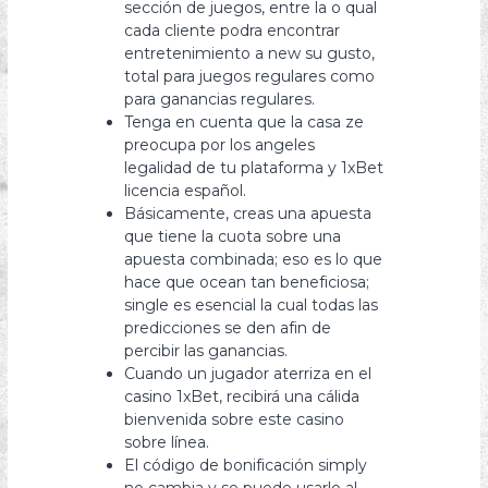
sección de juegos, entre la o qual
cada cliente podra encontrar
entretenimiento a new su gusto,
total para juegos regulares como
para ganancias regulares.
Tenga en cuenta que la casa ze
preocupa por los angeles
legalidad de tu plataforma y 1xBet
licencia español.
Básicamente, creas una apuesta
que tiene la cuota sobre una
apuesta combinada; eso es lo que
hace que ocean tan beneficiosa;
single es esencial la cual todas las
predicciones se den afin de
percibir las ganancias.
Cuando un jugador aterriza en el
casino 1xBet, recibirá una cálida
bienvenida sobre este casino
sobre línea.
El código de bonificación simply