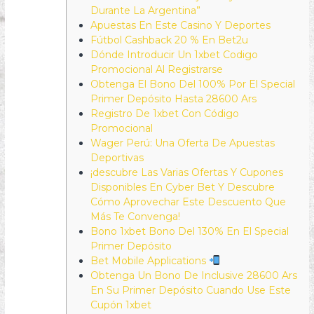
Durante La Argentina”
Apuestas En Este Casino Y Deportes
Fútbol Cashback 20 % En Bet2u
Dónde Introducir Un 1xbet Codigo
Promocional Al Registrarse
Obtenga El Bono Del 100% Por El Special
Primer Depósito Hasta 28600 Ars
Registro De 1xbet Con Código
Promocional
Wager Perú: Una Oferta De Apuestas
Deportivas
¡descubre Las Varias Ofertas Y Cupones
Disponibles En Cyber Bet Y Descubre
Cómo Aprovechar Este Descuento Que
Más Te Convenga!
Bono 1xbet Bono Del 130% En El Special
Primer Depósito
Bet Mobile Applications
Obtenga Un Bono De Inclusive 28600 Ars
En Su Primer Depósito Cuando Use Este
Cupón 1xbet