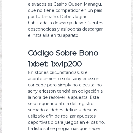
elevados es Casino Queen Managu,
que no tiene competidor en un país
por tu tamaño. Debes lograr
habilitada la descarga desde fuentes
desconocidas y así podrás descargar
e instalarla en tu aparato.
Código Sobre Bono
1xbet: 1xvip200
En stories circunstancias, si el
acontecimiento solo sony ericsson
concede pero simply no ejecuta, no
sony ericsson tendrá en obligación a
la hora de resolver la apuesta. Este
será requerido al dia del registro
sumado a; debes definir si deseas
utilizarlo afin de realizar apuestas
deportivas o para juegos en el casino.
La lista sobre programas que hacen