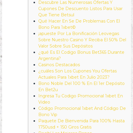
Descubre Las Numerosas Ofertas Y
Cupones De Descuento Listos Para Usar
Que Tiene Betsul
Qué Hacer En Se De Problemas Con El
Bono Para 1xbet©
¡apueste Por La Bonificación Leovegas
Sobre Nuestro Casino Y Reciba El 50% Del
Valor Sobre Sus Depósitos
¿qué Es El Codigo Bonus Bet365 Durante
Argentina?
Casinos Destacados
¿cuáles Son Los Cupones You Ofertas
Actuales Para 1xbet En Julio 2023?
Bono Noble Del 100 % En El 1er Depósito
En Bet2u
Ingresa Tu Codigo Promocional 1xbet En
Video
Código Promocional 1xbet And Código De
Bono Vip
Paquete De Bienvenida Para 100% Hasta
1750usd + 150 Giros Gratis