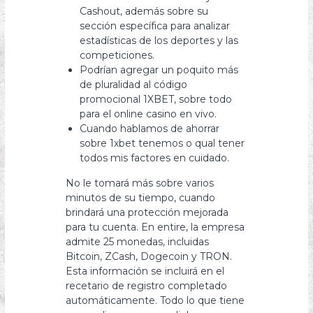
Cashout, además sobre su
sección específica para analizar
estadísticas de los deportes y las
competiciones.
Podrían agregar un poquito más
de pluralidad al código
promocional 1XBET, sobre todo
para el online casino en vivo.
Cuando hablamos de ahorrar
sobre 1xbet tenemos o qual tener
todos mis factores en cuidado.
No le tomará más sobre varios
minutos de su tiempo, cuando
brindará una protección mejorada
para tu cuenta. En entire, la empresa
admite 25 monedas, incluidas
Bitcoin, ZCash, Dogecoin y TRON.
Esta información se incluirá en el
recetario de registro completado
automáticamente. Todo lo que tiene