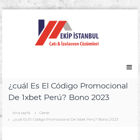
İ
ç
E
e
k
r
i
i
p
ğ
İ
e
s
g
t
e
ç
a
n
¿cuál Es El Código Promocional
b
u
De 1xbet Perú? Bono 2023
l
İ
Ana sayfa
Genel
z
¿cuál Es El Código Promocional De 1xbet Perú? Bono 2023
o
l
a