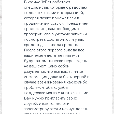
В казино 1xBet работают
специалисты, которые с радостью
поделятся с вами информацией,
которая позже поможет вам в
продвижении ссылок. Прежде чем
продолжить, вам необходимо
проверить свою учетную запись и
посмотреть, достаточно ли у вас
средств для вывода средств.
После этого первого вывода все
ваши еженедельные платежи
будут автоматически переведены
на ваш счет. Само собой
разумеется, что вся ваша личная
информация должна быть верной в
случае возникновения каких-либо
проблем, чтобы служба
поддержки могла связаться с вами.
Вам нужно пригласить своих
друзей, и как только они
зарегистрируются и начнут делать