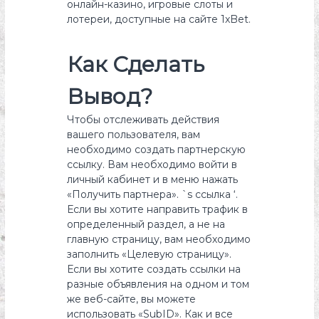
онлайн-казино, игровые слоты и
лотереи, доступные на сайте 1xBet.
Как Сделать
Вывод?
Чтобы отслеживать действия
вашего пользователя, вам
необходимо создать партнерскую
ссылку. Вам необходимо войти в
личный кабинет и в меню нажать
«Получить партнера». `s ссылка ‘.
Если вы хотите направить трафик в
определенный раздел, а не на
главную страницу, вам необходимо
заполнить «Целевую страницу».
Если вы хотите создать ссылки на
разные объявления на одном и том
же веб-сайте, вы можете
использовать «SubID». Как и все