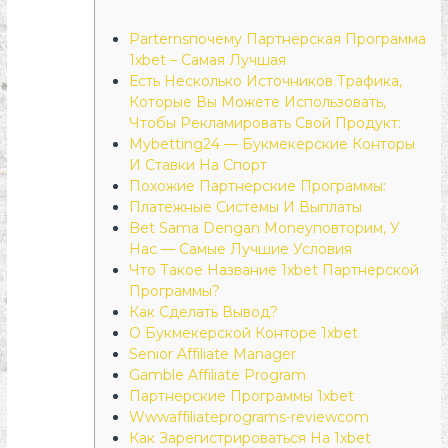
Parternsпочему Партнерская Программа
1xbet – Самая Лучшая
Есть Несколько Источников Трафика,
Которые Вы Можете Использовать,
Чтобы Рекламировать Свой Продукт:
Mybetting24 — Букмекерские Конторы
И Ставки На Спорт
Похожие Партнерские Программы:
Платежные Системы И Выплаты
Bet Sama Dengan Moneyповторим, У
Нас — Самые Лучшие Условия
Что Такое Название 1xbet Партнерской
Программы?
Как Сделать Вывод?
О Букмекерской Конторе 1xbet
Senior Affiliate Manager
Gamble Affiliate Program
Партнерские Программы 1xbet
Wwwaffiliateprograms-reviewcom
Как Зарегистрироваться На 1xbet