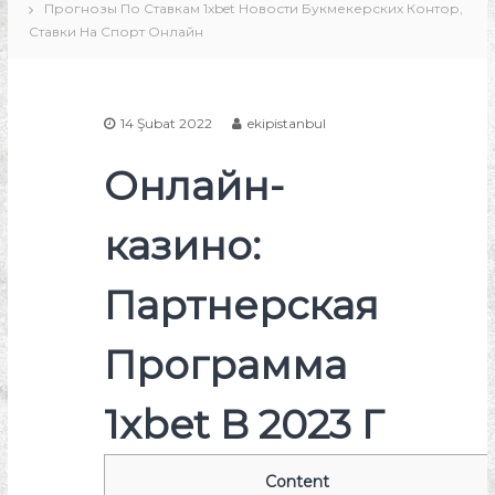
Прогнозы По Ставкам 1xbet Новости Букмекерских Контор,
s
Ставки На Спорт Онлайн
y
o
n
14 Şubat 2022
ekipistanbul
Онлайн-
казино:
Партнерская
Программа
1xbet В 2023 Г
Content