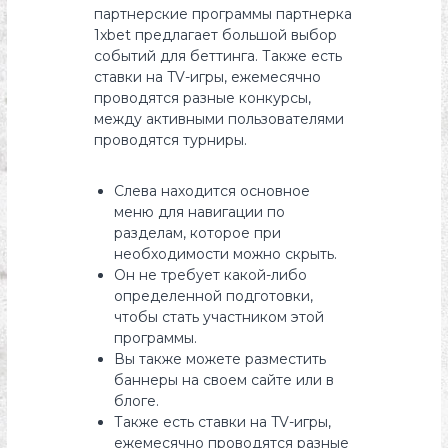
партнерские программы партнерка
1xbet предлагает большой выбор
событий для беттинга. Также есть
ставки на TV-игры, ежемесячно
проводятся разные конкурсы,
между активными пользователями
проводятся турниры.
Слева находится основное
меню для навигации по
разделам, которое при
необходимости можно скрыть.
Он не требует какой-либо
определенной подготовки,
чтобы стать участником этой
программы.
Вы также можете разместить
баннеры на своем сайте или в
блоге.
Также есть ставки на TV-игры,
ежемесячно проводятся разные