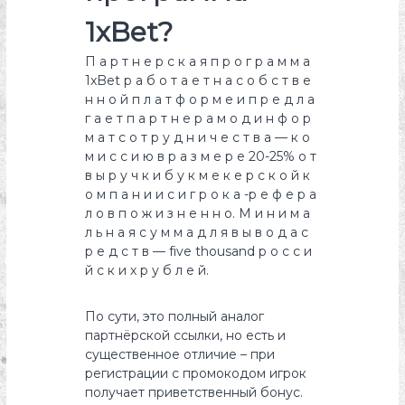
1xBet?
П а р т н е р с к а я п р о г р а м м а
1xBet р а б о т а е т н а с о б с т в е
н н о й п л а т ф о р м е и п р е д л а
г а е т п а р т н е р а м о д и н ф о р
м а т с о т р у д н и ч е с т в а — к о
м и с с и ю в р а з м е р е 20-25% о т
в ы р у ч к и б у к м е к е р с к о й к
о м п а н и и с и г р о к а -р е ф е р а
л о в п о ж и з н е н н о. М и н и м а
л ь н а я с у м м а д л я в ы в о д а с
р е д с т в — five thousand р о с с и
й с к и х р у б л е й.
По сути, это полный аналог
партнёрской ссылки, но есть и
существенное отличие – при
регистрации с промокодом игрок
получает приветственный бонус.