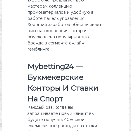
1xBet. Она предлагает веб-
мастерам коллекцию
промоматериалов и удобную в
работе панель управления.
Хороший заработок обеспечивает
высокая конверсия, которая
обусловлена популярностью
бренда в сегменте онлайн-
гемблинга.
Mybetting24 —
Букмекерские
Конторы И Ставки
На Спорт
Каждый раз, когда вы
запрашиваете новый клиент вы
будете получать 40% свои
ежемесячные расходы на ставки.