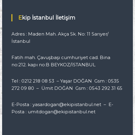
Ekip İstanbul İletişim
Adres : Maden Mah. Akça Sk. No: 11 Sarıyer/
İstanbul
Fatih mah. Çavuşbaşı cumhuriyet cad. Bina
no:212. kapı no:B BEYKOZ/İSTANBUL
Tel : 0212 218 08 53 – Yaşar DOĞAN Gsm : 0535
272 09 80 – Ümit DOĞAN Gsm : 0543 292 31 65
E-Posta : yasardogan@ekipistanbul.net – E-
Posta : umitdogan@ekipistanbul.net