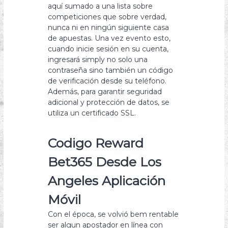
aquí sumado a una lista sobre
competiciones que sobre verdad,
nunca ni en ningún siguiente casa
de apuestas. Una vez evento esto,
cuando inicie sesión en su cuenta,
ingresará simply no solo una
contraseña sino también un código
de verificación desde su teléfono.
Además, para garantir seguridad
adicional y protección de datos, se
utiliza un certificado SSL.
Codigo Reward
Bet365 Desde Los
Angeles Aplicación
Móvil
Con el época, se volvió bem rentable
ser algun apostador en línea con