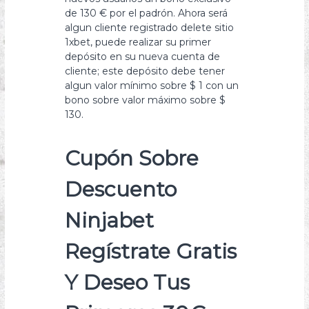
de 130 € por el padrón. Ahora será
algun cliente registrado delete sitio
1xbet, puede realizar su primer
depósito en su nueva cuenta de
cliente; este depósito debe tener
algun valor mínimo sobre $ 1 con un
bono sobre valor máximo sobre $
130.
Cupón Sobre
Descuento
Ninjabet
Regístrate Gratis
Y Deseo Tus