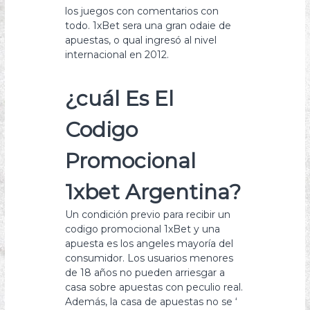
los juegos con comentarios con
todo. 1xBet sera una gran odaie de
apuestas, o qual ingresó al nivel
internacional en 2012.
¿cuál Es El
Codigo
Promocional
1xbet Argentina?
Un condición previo para recibir un
codigo promocional 1xBet y una
apuesta es los angeles mayoría del
consumidor. Los usuarios menores
de 18 años no pueden arriesgar a
casa sobre apuestas con peculio real.
Además, la casa de apuestas no se ‘