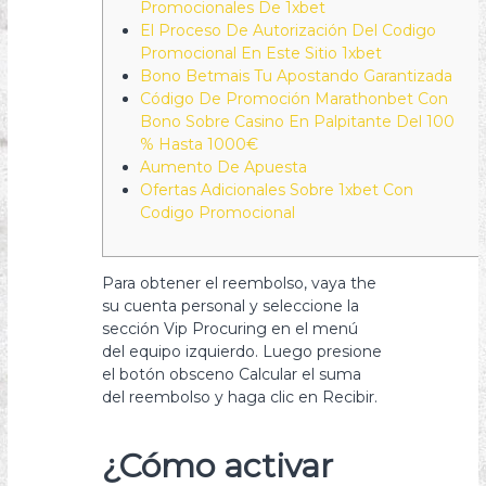
Promocionales De 1xbet
El Proceso De Autorización Del Codigo
Promocional En Este Sitio 1xbet
Bono Betmais Tu Apostando Garantizada
Código De Promoción Marathonbet Con
Bono Sobre Casino En Palpitante Del 100
% Hasta 1000€
Aumento De Apuesta
Ofertas Adicionales Sobre 1xbet Con
Codigo Promocional
Para obtener el reembolso, vaya the
su cuenta personal y seleccione la
sección Vip Procuring en el menú
del equipo izquierdo. Luego presione
el botón obsceno Calcular el suma
del reembolso y haga clic en Recibir.
¿Cómo activar