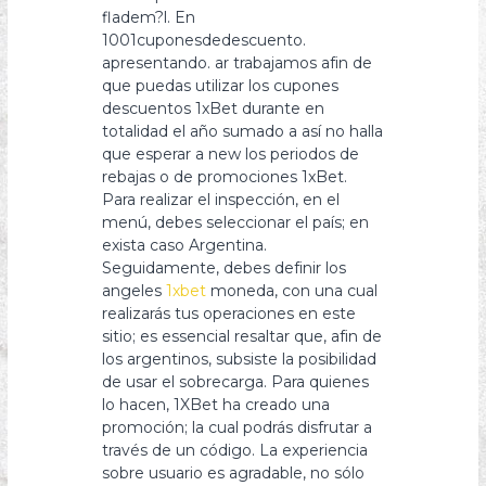
fladem?l. En
1001cuponesdedescuento.
apresentando. ar trabajamos afin de
que puedas utilizar los cupones
descuentos 1xBet durante en
totalidad el año sumado a así no halla
que esperar a new los periodos de
rebajas o de promociones 1xBet.
Para realizar el inspección, en el
menú, debes seleccionar el país; en
exista caso Argentina.
Seguidamente, debes definir los
angeles
1xbet
moneda, con una cual
realizarás tus operaciones en este
sitio; es essencial resaltar que, afin de
los argentinos, subsiste la posibilidad
de usar el sobrecarga. Para quienes
lo hacen, 1XBet ha creado una
promoción; la cual podrás disfrutar a
través de un código. La experiencia
sobre usuario es agradable, no sólo