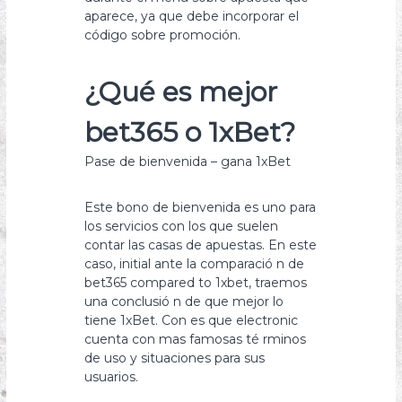
aparece, ya que debe incorporar el
código sobre promoción.
¿Qué es mejor
bet365 o 1xBet?
Pase de bienvenida – gana 1xBet
Este bono de bienvenida es uno para
los servicios con los que suelen
contar las casas de apuestas. En este
caso, initial ante la comparació n de
bet365 compared to 1xbet, traemos
una conclusió n de que mejor lo
tiene 1xBet. Con es que electronic
cuenta con mas famosas té rminos
de uso y situaciones para sus
usuarios.