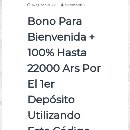
14 Şubat 2022
ekipistanbul
s
y
Bono Para
o
n
Bienvenida +
100% Hasta
22000 Ars Por
El 1er
Depósito
Utilizando