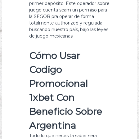
primer depósito. Este operador sobre
juego cuenta scam un permiso para
la SEGOB pra operar de forma
totalmente authorized y regulada
buscando nuestro país, bajo las leyes
de juego mexicanas.
Cómo Usar
Codigo
Promocional
1xbet Con
Beneficio Sobre
Argentina
Todo lo que necesita saber sera