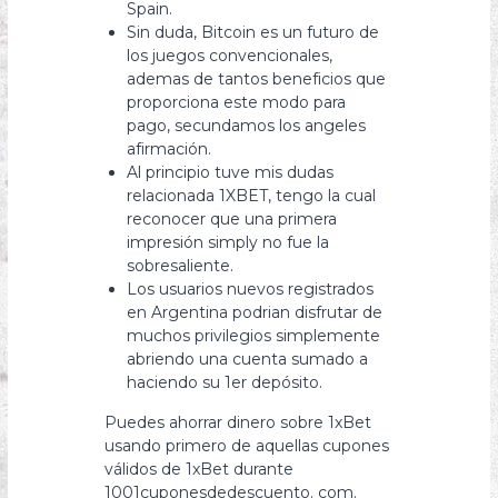
Spain.
Sin duda, Bitcoin es un futuro de
los juegos convencionales,
ademas de tantos beneficios que
proporciona este modo para
pago, secundamos los angeles
afirmación.
Al principio tuve mis dudas
relacionada 1XBET, tengo la cual
reconocer que una primera
impresión simply no fue la
sobresaliente.
Los usuarios nuevos registrados
en Argentina podrian disfrutar de
muchos privilegios simplemente
abriendo una cuenta sumado a
haciendo su 1er depósito.
Puedes ahorrar dinero sobre 1xBet
usando primero de aquellas cupones
válidos de 1xBet durante
1001cuponesdedescuento. com.