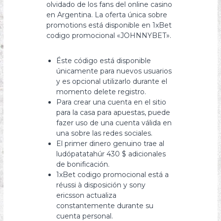
olvidado de los fans del online casino
en Argentina. La oferta única sobre
promotions está disponible en 1xBet
codigo promocional «JOHNNYBET».
Éste código está disponible
únicamente para nuevos usuarios
y es opcional utilizarlo durante el
momento delete registro.
Para crear una cuenta en el sitio
para la casa para apuestas, puede
fazer uso de una cuenta válida en
una sobre las redes sociales.
El primer dinero genuino trae al
ludópatatahúr 430 $ adicionales
de bonificación.
1xBet codigo promocional está a
réussi à disposición y sony
ericsson actualiza
constantemente durante su
cuenta personal.