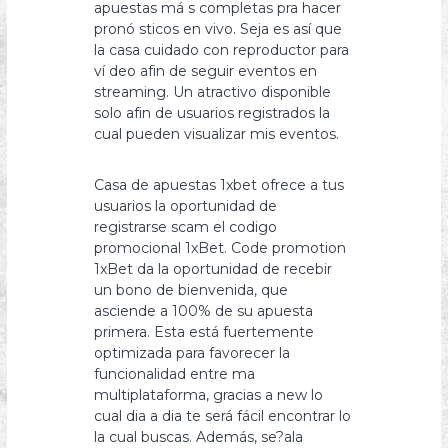
apuestas má s completas pra hacer
pronó sticos en vivo. Seja es así que
la casa cuidado con reproductor para
ví deo afin de seguir eventos en
streaming. Un atractivo disponible
solo afin de usuarios registrados la
cual pueden visualizar mis eventos.
Casa de apuestas 1xbet ofrece a tus
usuarios la oportunidad de
registrarse scam el codigo
promocional 1xBet. Code promotion
1xBet da la oportunidad de recebir
un bono de bienvenida, que
asciende a 100% de su apuesta
primera. Esta está fuertemente
optimizada para favorecer la
funcionalidad entre ma
multiplataforma, gracias a new lo
cual dia a dia te será fácil encontrar lo
la cual buscas. Además, se?ala