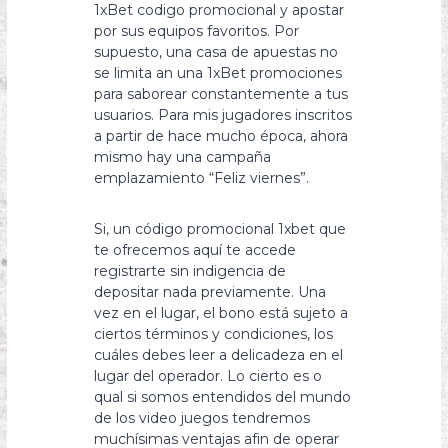
1xBet codigo promocional y apostar
por sus equipos favoritos. Por
supuesto, una casa de apuestas no
se limita an una 1xBet promociones
para saborear constantemente a tus
usuarios. Para mis jugadores inscritos
a partir de hace mucho época, ahora
mismo hay una campaña
emplazamiento “Feliz viernes”.
Si, un código promocional 1xbet que
te ofrecemos aquí te accede
registrarte sin indigencia de
depositar nada previamente. Una
vez en el lugar, el bono está sujeto a
ciertos términos y condiciones, los
cuáles debes leer a delicadeza en el
lugar del operador. Lo cierto es o
qual si somos entendidos del mundo
de los video juegos tendremos
muchísimas ventajas afin de operar