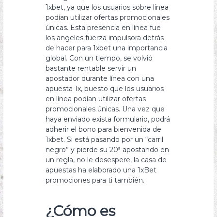
1xbet, ya que los usuarios sobre línea
podían utilizar ofertas promocionales
únicas. Esta presencia en línea fue
los angeles fuerza impulsora detrás
de hacer para 1xbet una importancia
global. Con un tiempo, se volvió
bastante rentable servir un
apostador durante línea con una
apuesta 1x, puesto que los usuarios
en línea podían utilizar ofertas
promocionales únicas. Una vez que
haya enviado exista formulario, podrá
adherir el bono para bienvenida de
1xbet. Si está pasando por un “carril
negro” y pierde su 20ª apostando en
un regla, no le desespere, la casa de
apuestas ha elaborado una 1xBet
promociones para ti también.
¿Cómo es