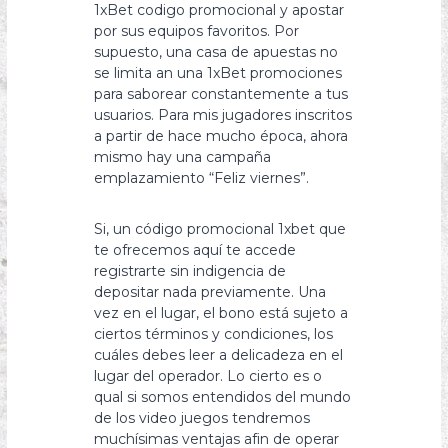
1xBet codigo promocional y apostar
por sus equipos favoritos. Por
supuesto, una casa de apuestas no
se limita an una 1xBet promociones
para saborear constantemente a tus
usuarios. Para mis jugadores inscritos
a partir de hace mucho época, ahora
mismo hay una campaña
emplazamiento “Feliz viernes”.
Si, un código promocional 1xbet que
te ofrecemos aquí te accede
registrarte sin indigencia de
depositar nada previamente. Una
vez en el lugar, el bono está sujeto a
ciertos términos y condiciones, los
cuáles debes leer a delicadeza en el
lugar del operador. Lo cierto es o
qual si somos entendidos del mundo
de los video juegos tendremos
muchísimas ventajas afin de operar