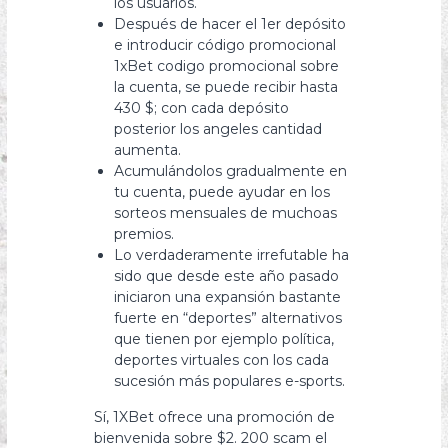
los usuarios.
Después de hacer el 1er depósito
e introducir código promocional
1xBet codigo promocional sobre
la cuenta, se puede recibir hasta
430 $; con cada depósito
posterior los angeles cantidad
aumenta.
Acumulándolos gradualmente en
tu cuenta, puede ayudar en los
sorteos mensuales de muchoas
premios.
Lo verdaderamente irrefutable ha
sido que desde este año pasado
iniciaron una expansión bastante
fuerte en “deportes” alternativos
que tienen por ejemplo política,
deportes virtuales con los cada
sucesión más populares e-sports.
Sí, 1XBet ofrece una promoción de
bienvenida sobre $2. 200 scam el