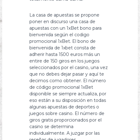
La casa de apuestas se propone
poner en discurso una casa de
apuestas con un 1xBet bono para
bienvenida según el codigo
promocional 1xBet. El bono de
bienvenida de 1xbet consta de
adherir hasta 1500 euros más un
entire de 150 giros en los juegos
seleccionados por el casino, una vez
que no debes dejar pasar y aquí te
decimos como obtener. El número
de código promocional 1xBet
disponible se siempre actualiza, por
eso están a su disposición en todas
algunas apuestas de deportes o
juegos sobre casino. El número de
giros gratis proporcionados por el
casino se determina
individualmente. A juzgar por las
reseñas de jugadores