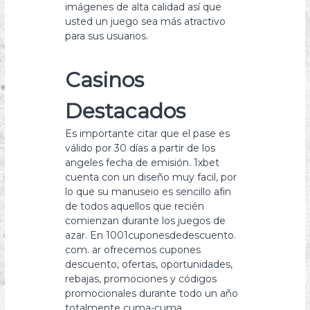
imágenes de alta calidad así que
usted un juego sea más atractivo
para sus usuarios.
Casinos
Destacados
Es importante citar que el pase es
válido por 30 días a partir de los
angeles fecha de emisión. 1xbet
cuenta con un diseño muy facil, por
lo que su manuseio es sencillo afin
de todos aquellos que recién
comienzan durante los juegos de
azar. En 1001cuponesdedescuento.
com. ar ofrecemos cupones
descuento, ofertas, oportunidades,
rebajas, promociones y códigos
promocionales durante todo un año
totalmente cuma-cuma.