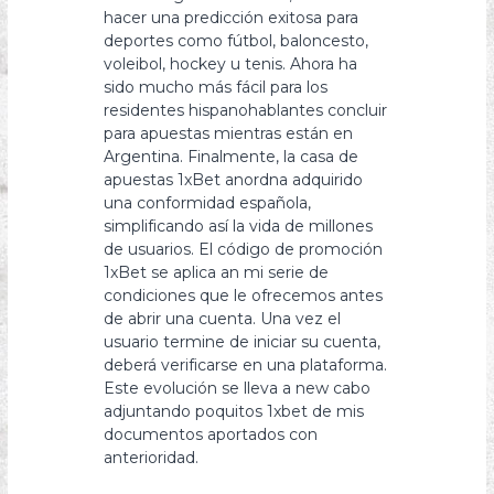
hacer una predicción exitosa para
deportes como fútbol, baloncesto,
voleibol, hockey u tenis. Ahora ha
sido mucho más fácil para los
residentes hispanohablantes concluir
para apuestas mientras están en
Argentina. Finalmente, la casa de
apuestas 1xBet anordna adquirido
una conformidad española,
simplificando así la vida de millones
de usuarios. El código de promoción
1xBet se aplica an mi serie de
condiciones que le ofrecemos antes
de abrir una cuenta. Una vez el
usuario termine de iniciar su cuenta,
deberá verificarse en una plataforma.
Este evolución se lleva a new cabo
adjuntando poquitos 1xbet de mis
documentos aportados con
anterioridad.