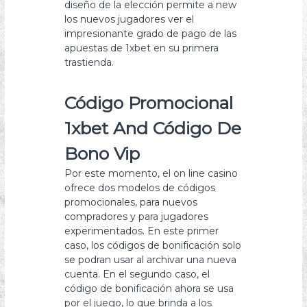
diseño de la elección permite a new
los nuevos jugadores ver el
impresionante grado de pago de las
apuestas de 1xbet en su primera
trastienda.
Código Promocional
1xbet And Código De
Bono Vip
Por este momento, el on line casino
ofrece dos modelos de códigos
promocionales, para nuevos
compradores y para jugadores
experimentados. En este primer
caso, los códigos de bonificación solo
se podran usar al archivar una nueva
cuenta. En el segundo caso, el
código de bonificación ahora se usa
por el juego, lo que brinda a los