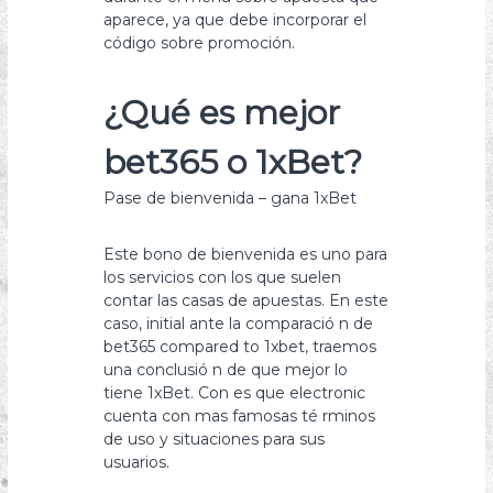
aparece, ya que debe incorporar el
código sobre promoción.
¿Qué es mejor
bet365 o 1xBet?
Pase de bienvenida – gana 1xBet
Este bono de bienvenida es uno para
los servicios con los que suelen
contar las casas de apuestas. En este
caso, initial ante la comparació n de
bet365 compared to 1xbet, traemos
una conclusió n de que mejor lo
tiene 1xBet. Con es que electronic
cuenta con mas famosas té rminos
de uso y situaciones para sus
usuarios.