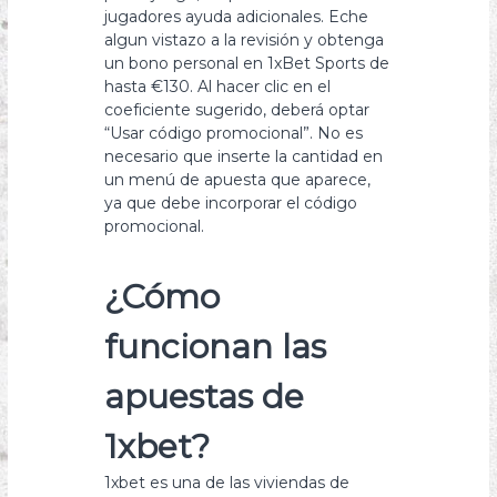
jugadores ayuda adicionales. Eche
algun vistazo a la revisión y obtenga
un bono personal en 1xBet Sports de
hasta €130. Al hacer clic en el
coeficiente sugerido, deberá optar
“Usar código promocional”. No es
necesario que inserte la cantidad en
un menú de apuesta que aparece,
ya que debe incorporar el código
promocional.
¿Cómo
funcionan las
apuestas de
1xbet?
1xbet es una de las viviendas de