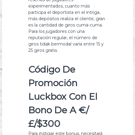
experimentados, cuanto más
participa el deportista en el intriga,
más depósitos realiza el cliente, gran
es la cantidad de giros cuma-cuma.
Para los jugadores con una
reputación regular, el número de
giros tidak bermodal varía entre 15 y
25 giros gratis.
Código De
Promoción
Luckbox Con El
Bono De A €/
£/$300
Para instigar este bonus, necesitará